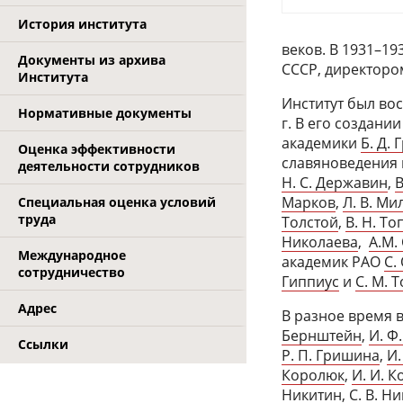
История института
веков. В 1931–19
Документы из архива
СССР, директоро
Института
Институт был вос
Нормативные документы
г. В его создан
академики
Б. Д. 
Оценка эффективности
славяноведения 
деятельности сотрудников
Н. С. Державин
,
В
Марков
,
Л. В. Ми
Специальная оценка условий
труда
Толстой
,
В. Н. Т
Николаева
,
А.М.
Международное
академик РАО
С.
сотрудничество
Гиппиус
и
С. М. 
Адрес
В разное время 
Бернштейн
,
И. Ф
Ссылки
Р. П. Гришина
,
И.
Королюк
,
И. И. 
Никитин
,
С. В. Н