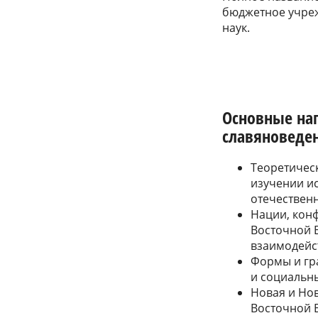
бюджетное учреж
наук.
Основные на
славяноведе
Теоретичес
изучении и
отечествен
Нации, кон
Восточной 
взаимодейс
Формы и гр
и социальны
Новая и Но
Восточной 