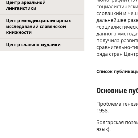
Центр ареальной
социалистически
лингвистики
словацкий и чеш
дальнейшее разв
Центр междисциплинарных
исследований славянской
«социалистическ
книжности
данного «метода
получила развит
Центр славяно-иудаики
сравнительно-ти
ряда стран Цент
Список публикац
Основные пу
Проблема генези
1958.
Болгарская поэзи
язык).