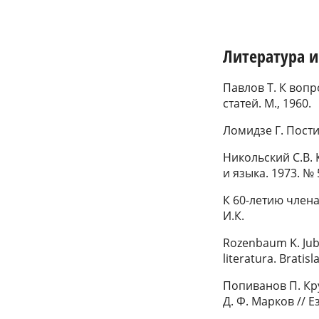
Литература 
Павлов Т. К воп
статей. М., 1960.
Ломидзе Г. Пости
Никольский С.В. 
и языка. 1973. № 
К 60-летию члена
И.К.
Rozenbaum K. Jub
literatura. Bratisl
Попиванов П. Кр
Д. Ф. Марков // Е