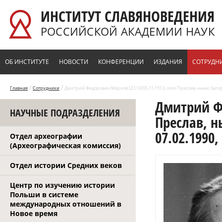
Перейти к основному содержанию
ИНСТИТУТ СЛАВЯНОВЕДЕНИЯ
РОССИЙСКОЙ АКАДЕМИИ НАУК
ОБ ИНСТИТУТЕ
НОВОСТИ
КОНФЕРЕНЦИИ
ИЗДАНИЯ
СОТРУДН
/
/
Главная
Сотрудники
Дмитрий Федорович Марков (23.10/05.11.1913, село Преслав, ныне Запор
Дмитрий Фе
НАУЧНЫЕ ПОДРАЗДЕЛЕНИЯ
Преслав, н
07.02.1990
Отдел археографии
(Археографическая комиссия)
Отдел истории Средних веков
Центр по изучению истории
Польши в системе
международных отношений в
Новое время