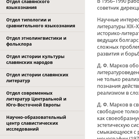
В 1956–1990 рабо
Отдел славянского
языкознания
советник дирекц
Научные интерес
Отдел типологии и
сравнительного языкознания
литературы XIX–X
историко-литера
Отдел этнолингвистики и
ведущих болгарс
фольклора
сложных проблем
развития и борь
Отдел истории культуры
славянских народов
Д. Ф. Марков об
литературоведен
Отдел истории славянских
не только реализ
литератур
познания действ
реализмом в сл
Отдел современных
литератур Центральной и
Д. Ф. Марков в 
Юго-Восточной Европы
свободное толко
Научно-образовательный
как своеобразну
центр славистических
эстетическую си
исследований
смыкающуюся с р
монографии (197