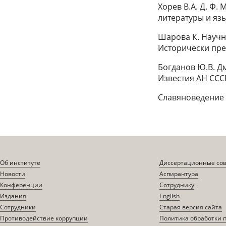
Хорев В.А. Д. Ф.
литературы и язы
Шарова К. Научн
Исторически прег
Богданов Ю.В. Д
Известия АН СССР
Славяноведение 
Об институте
Диссертационные со
Новости
Аспирантура
Конференции
Сотруднику
Издания
English
Сотрудники
Старая версия сайта
Противодействие коррупции
Политика обработки 