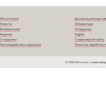
Об институте
Диссертационные со
Новости
Аспирантура
Конференции
Сотруднику
Издания
English
Сотрудники
Старая версия сайта
Противодействие коррупции
Политика обработки 
© 2026 Институт славяновед