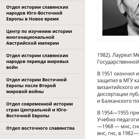
Отдел истории славянских
народов Юго-Восточной
Европы в Новое время
Центр по изучению истории
многонациональной
Австрийской империи
1982). Лауреат 
Отдел истории славянских
народов периода мировых
Государственной
войн
В 1951 окончил и
Отдел истории Восточной
защитил в МГУ к
Европы после Второй
византийского иг
мировой войны
диссертации пуб
и Балканского п
Отдел современной истории
стран Центральной и Юго-
В 1954—1955 пре
Восточной Европы
Учебно-педагоги
—1968 — мнс, снс
Отдел восточного славянства
внс, гнс, в 1982