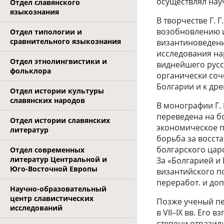
осуществлял нау
Отдел славянского
языкознания
В творчестве Г. 
возобновлению и
Отдел типологии и
сравнительного языкознания
византиноведени
исследования на
Отдел этнолингвистики и
виднейшего русск
фольклора
органически соч
Болгарии и к др
Отдел истории культуры
славянских народов
В монографии Г. Г
переведена на б
Отдел истории славянских
экономическое п
литератур
борьба за восст
болгарского цар
Отдел современных
литератур Центральной и
За «Болгарией и
Юго-Восточной Европы
византийского по
переработ. и доп.
Научно-образовательный
центр славистических
Позже ученый пе
исследований
в VII–IX вв. Его
степени отразил