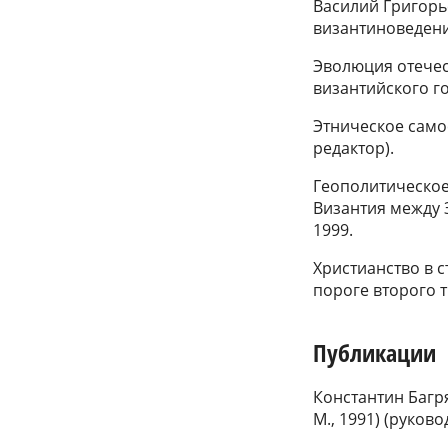
Василий Григорь
византиноведения 
Эволюция отечес
византийского го
Этническое самос
редактор).
Геополитическое 
Византия между 
1999.
Христианство в 
пороге второго т
Публикации
Константин Багря
М., 1991) (руков