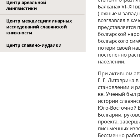
Центр ареальной
Балканах VI–XII 
лингвистики
(южные и западные
возглавлял в кач
Центр междисциплинарных
исследований славянской
представляется 
книжности
болгарской наро
болгарского сим
Центр славяно-иудаики
потери своей на
постепенно рас
населении.
При активном ав
Г. Г. Литаврина 
становлении и р
вв. Ученый был 
истории славянс
Юго-Восточной Ев
Болгарии, руков
проекта, заверш
письменных извес
Бессменно работ