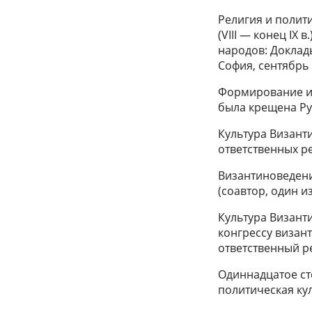
Религия и полит
(VIII — конец IX 
народов: Доклад
София, сентябрь 1
Формирование и 
была крещена Русь
Культура Византии
ответственных ре
Византиноведени
(соавтор, один и
Культура Византи
конгрессу византи
ответственный ре
Одиннадцатое ст
политическая кул