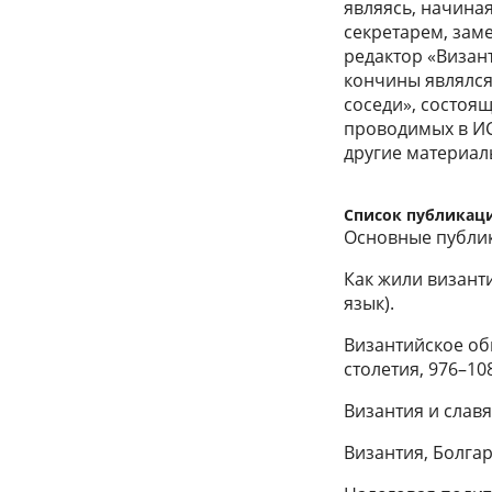
являясь, начиная
секретарем, зам
редактор «Визант
кончины являлся
соседи», состоя
проводимых в ИС
другие материал
Список публикац
Основные публи
Как жили византи
язык).
Византийское общ
столетия, 976–108
Византия и славян
Византия, Болгари