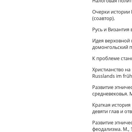
Налоговая политик
Очерки истории Ви
(соавтор).
Русь и Византия в 
Идея верховной 
домонгольский пе
К проблеме стано
Христианство на 
Russlands im frühe
Развитие этниче
средневековья. М
Краткая история 
девяти глав и от
Развитие этниче
феодализма. М., 