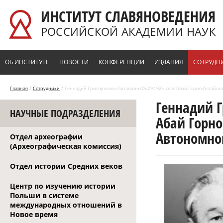
Перейти к основному содержанию
ИНСТИТУТ СЛАВЯНОВЕДЕНИЯ
РОССИЙСКОЙ АКАДЕМИИ НАУК
ОБ ИНСТИТУТЕ
НОВОСТИ
КОНФЕРЕНЦИИ
ИЗДАНИЯ
СОТРУДН
/
/
Главная
Сотрудники
Геннадий Григорьевич Литаврин (06.09.1925, село Абай Горно-Алтайск
Геннадий Г
НАУЧНЫЕ ПОДРАЗДЕЛЕНИЯ
Абай Горно
Автономной
Отдел археографии
(Археографическая комиссия)
Отдел истории Средних веков
Центр по изучению истории
Польши в системе
международных отношений в
Новое время