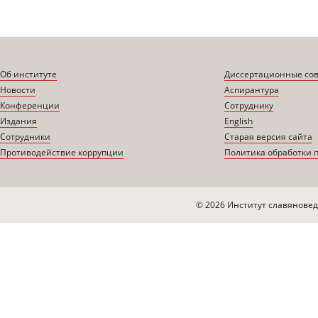
Об институте
Диссертационные со
Новости
Аспирантура
Конференции
Сотруднику
Издания
English
Сотрудники
Старая версия сайта
Противодействие коррупции
Политика обработки 
© 2026 Институт славяновед