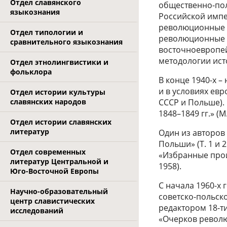
Отдел славянского
общественно-пол
языкознания
Российской импе
революционные д
Отдел типологии и
революционные с
сравнительного языкознания
восточноевропей
методологии ис
Отдел этнолингвистики и
фольклора
В конце 1940-х –
и в условиях евр
Отдел истории культуры
славянских народов
СССР и Польше).
1848–1849 гг.» (М.
Отдел истории славянских
литератур
Один из авторов
Польши» (Т. 1 и 
Отдел современных
«Избранные прои
литератур Центральной и
1958).
Юго-Восточной Европы
С начала 1960-х 
Научно-образовательный
советско-польско
центр славистических
редактором 18-т
исследований
«Очерков револю