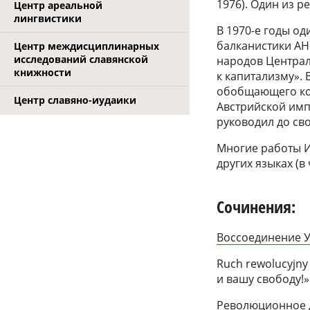
1976). Один из р
Центр ареальной
лингвистики
В 1970-е годы о
балканистики АН
Центр междисциплинарных
исследований славянской
народов Централ
книжности
к капитализму».
обобщающего ко
Центр славяно-иудаики
Австрийской импе
руководил до св
Многие работы И
других языках (в
Сочинения:
Воссоединение Ук
Ruch rewolucyjny
и вашу свободу!».
Революционное дв