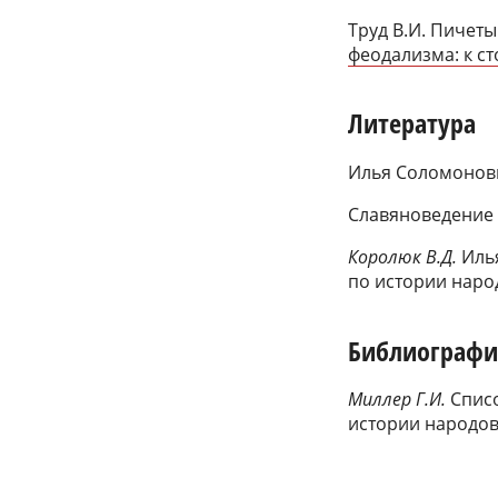
Труд В.И. Пичеты
феодализма: к ст
Литература
Илья Соломонов
Славяноведение 
Королюк В.Д.
Иль
по истории нар
Библиографи
Миллер Г.И.
Списо
истории народо