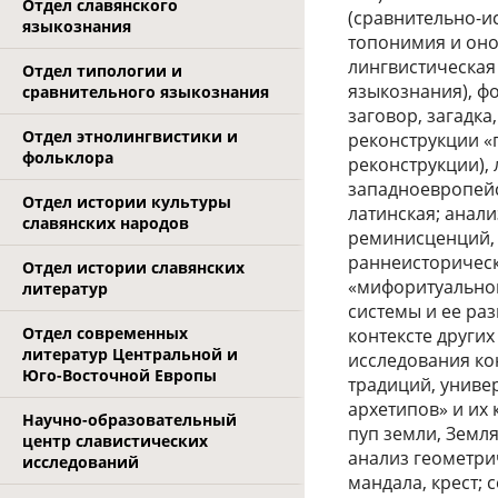
Отдел славянского
(сравнительно-и
языкознания
топонимия и оно
лингвистическая
Отдел типологии и
языкознания), фо
сравнительного языкознания
заговор, загадка
Отдел этнолингвистики и
реконструкции «п
фольклора
реконструкции), 
западноевропейс
Отдел истории культуры
латинская; анали
славянских народов
реминисценций, 
раннеисторическ
Отдел истории славянских
«мифоритуальног
литератур
системы и ее ра
Отдел современных
контексте других
литератур Центральной и
исследования ко
Юго-Восточной Европы
традиций, униве
архетипов» и их
Научно-образовательный
пуп земли, Земл
центр славистических
анализ геометрич
исследований
мандала, крест;