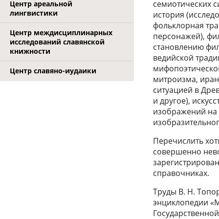
семиотических с
Центр ареальной
лингвистики
история (исслед
фольклорная тра
Центр междисциплинарных
персонажей), фи
исследований славянской
становлению фил
книжности
ведийской традиц
мифопоэтическог
Центр славяно-иудаики
митроизма, иран
ситуацией в Дре
и другое), иску
изображений на 
изобразительного
Перечислить хот
совершенно нев
зарегистрирован
справочниках.
Труды В. Н. Топо
энциклопедии «Ми
Государственной 