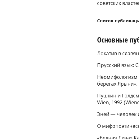
советских власте
Список публикац
Основные пу
Локатив в славянс
Прусский язык: С
Неомифологизм в
берегах Ярыни». 
Пушкин и Голдсми
Wien, 1992 (Wien
Эней — человек с
О мифопоэтическо
«Бедная Лиза» Ка