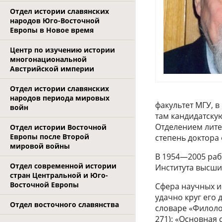
Отдел истории славянских
народов Юго-Восточной
Европы в Новое время
Центр по изучению истории
многонациональной
Австрийской империи
Отдел истории славянских
народов периода мировых
факультет МГУ, в
войн
там кандидатскую
Отделением лите
Отдел истории Восточной
Европы после Второй
степень доктора
мировой войны
В 1954—2005 работ
Отдел современной истории
Института высши
стран Центральной и Юго-
Восточной Европы
Сфера научных и
удачно круг его
Отдел восточного славянства
словаре «Филолог
271): «Основная 