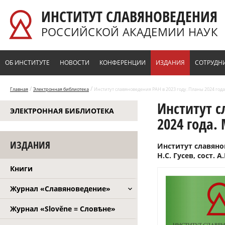
Перейти к основному содержанию
ИНСТИТУТ СЛАВЯНОВЕДЕНИЯ
РОССИЙСКОЙ АКАДЕМИИ НАУК
ОБ ИНСТИТУТЕ
НОВОСТИ
КОНФЕРЕНЦИИ
ИЗДАНИЯ
СОТРУДН
/
/
Главная
Электронная библиотека
Институт славяноведения РАН в 2023 году. Планы 2024 года.
Институт с
ЭЛЕКТРОННАЯ БИБЛИОТЕКА
2024 года. 
ИЗДАНИЯ
Институт славянов
Н.С. Гусев, сост. 
Книги
Журнал «Славяноведение»
Журнал «Slověne = Словѣне»