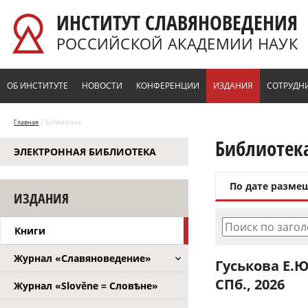
Перейти к основному содержанию
ИНСТИТУТ СЛАВЯНОВЕДЕНИЯ
РОССИЙСКОЙ АКАДЕМИИ НАУК
ОБ ИНСТИТУТЕ
НОВОСТИ
КОНФЕРЕНЦИИ
ИЗДАНИЯ
СОТРУДН
/
Главная
Библиотека
Библиотек
ЭЛЕКТРОННАЯ БИБЛИОТЕКА
По дате разме
ИЗДАНИЯ
Поиск по заго
Книги
Журнал «Славяноведение»
Гуськова Е.Ю
СПб., 2026
Журнал «Slověne = Словѣне»