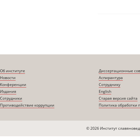
Страницы
Об институте
Диссертационные со
Новости
Аспирантура
Конференции
Сотруднику
Издания
English
Сотрудники
Старая версия сайта
Противодействие коррупции
Политика обработки 
© 2026 Институт славяновед