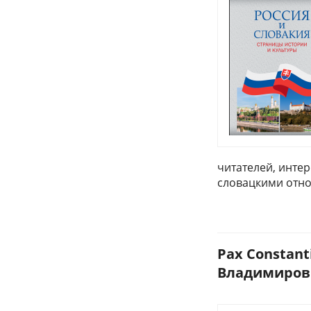
читателей, инте
словацкими отн
Pax Constant
Владимирови