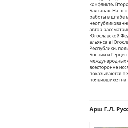
конфликте. Втор
Балканах. На ос
работы в штабе 
неопубликованн
автор рассматрив
Югославской Фед
альянса в Югосл
Республики, пол
Боснии и Герцег
международных о
всесторонне исс
показываются пе
появившихся на 
Арш Г.Л. Рус