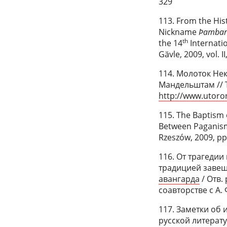
329
113. From the His
Nickname
Þambars
th
the 14
Internati
Gävle, 2009, vol. I
114. Молоток Нек
Мандельштам // To
http://www.utoro
115. The Baptism
Between Paganism a
Rzeszów, 2009, pp
116. От трагедии
традицией завещ
авангарда
/ Отв. 
соавторстве с А. 
117. Заметки об
русской литератур