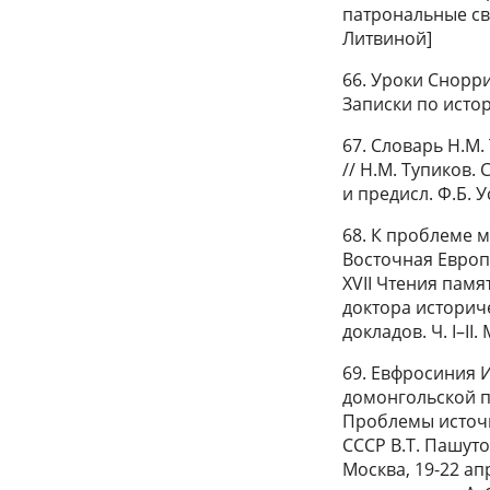
патрональные свя
Литвиной]
66. Уроки Снорр
Записки по истори
67. Словарь Н.М
// Н.М. Тупиков.
и предисл. Ф.Б. У
68. К проблеме 
Восточная Европ
XVII Чтения памя
доктора историче
докладов. Ч. I–II. 
69. Евфросиния 
домонгольской п
Проблемы источн
СССР В.Т. Пашуто
Москва, 19-22 апре