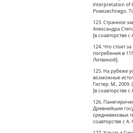
Interpretation of 
Powszechnego. Tom
123. Странное за
Александра Степа
[в соавторстве с 
124. Что стоит з
погребения в 1159 
Литвиной].
125. На рубеже у
возможные источн
Гистер. М., 2009
[в соавторстве с 
126. Панегиричес
Древнейшие госу
средневековых тек
соавторстве с А. 
127. Харальд Су