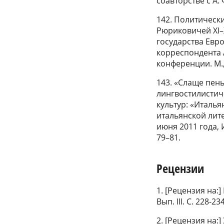
соавторстве с А. 
142. Политическ
Рюриковичей XI–X
государства Евро
корреспондента А
конференции. М., 
143. «Слаще пен
лингвостилистич
культур: «Италья
итальянской лит
июня 2011 года, И
79–81.
Рецензии
1. [Рецензия на:]
Вып. III. С. 228-23
2. [Рецензия на: