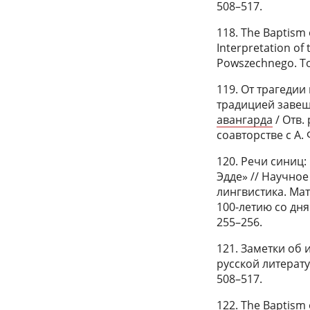
508–517.
118. The Baptism 
Interpretation of 
Powszechnego. Tom
119. От трагедии
традицией завещ
авангарда
/ Отв. 
соавторстве с А. 
120. Речи синиц
Эдде» // Научно
лингвистика. М
100-летию со дня 
255–256.
121. Заметки об
русской литератур
508–517.
122. The Baptism 