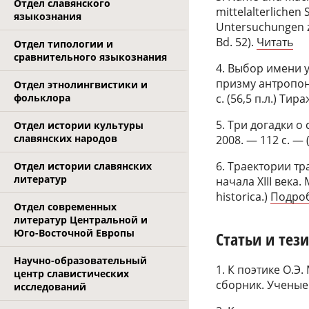
Отдел славянского
mittelalterlichen
языкознания
Untersuchungen z
Bd. 52).
Читать
Отдел типологии и
сравнительного языкознания
4. Выбор имени у
призму антропони
Отдел этнолингвистики и
с. (56,5 п.л.) Тир
фольклора
5. Три догадки о
Отдел истории культуры
славянских народов
2008. — 112 с. — (
6. Траектории тр
Отдел истории славянских
литератур
начала XIII века.
historica.)
Подро
Отдел современных
литератур Центральной и
Юго-Восточной Европы
Статьи и тез
Научно-образовательный
1. К поэтике О.Э
центр славистических
сборник. Ученые з
исследований