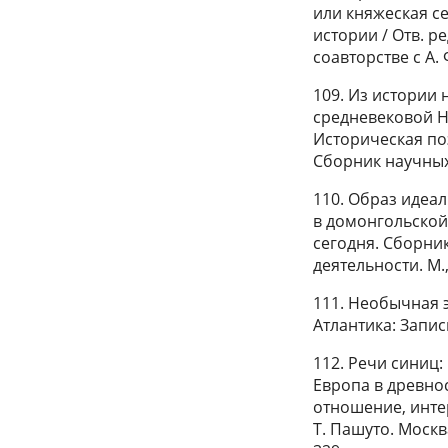
или княжеская с
истории / Отв. ре
соавторстве с А. 
109. Из истории
средневековой Но
Историческая по
Сборник научных с
110. Образ идеа
в домонгольской
сегодня. Сборник
деятельности. М.,
111. Необычная э
Атлантика: Записк
112. Речи синиц:
Европа в древнос
отношение, инте
Т. Пашуто. Москв