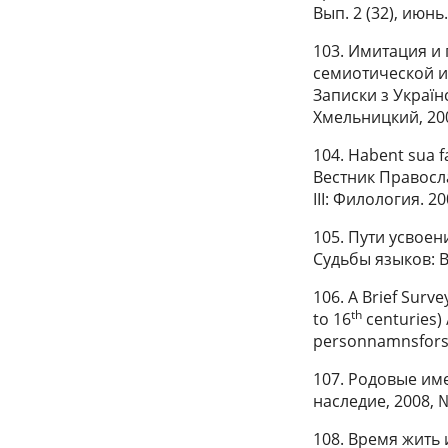
Вып. 2 (32), июнь
103. Имитация и
семиотической и
Записки з Украïнс
Хмельницкий, 2008
104. Habent sua f
Вестник Правосл
III: Филология. 20
105. Пути усвое
Судьбы языков: В
106. A Brief Surv
th
to 16
centuries) 
personnamnsforskn
107. Родовые им
наследие, 2008, №
108. Время жить