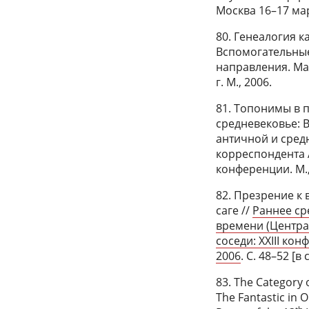
Москва 16–17 мар
80. Генеалогия к
Вспомогательные
направления. Ма
г. М., 2006.
81. Топонимы в 
средневековье: 
античной и средн
корреспондента А
конференции. М., 
82. Презрение к
саге //
Раннее ср
времени (Центра
соседи: XXIII ко
2006
. С. 48–52 [в
83. The Category o
The Fantastic in O