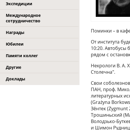
Экспедиции
Международное
сотрудничество
Поминки – в кафе
Награды
От института бу
Юбилеи
10:20. Автобусы 
рядом с останов
Памяти коллег
Некрологи В. А. 
Другие
Столечна".
Доклады
Свои соболезнов
ПАН, проф. Микол
литературных ис
(Grażyna Borkows
Зёнтек (Zygmunt 
Трошиньский (Ma
Володзько-Буткев
и Шимон Рудницки