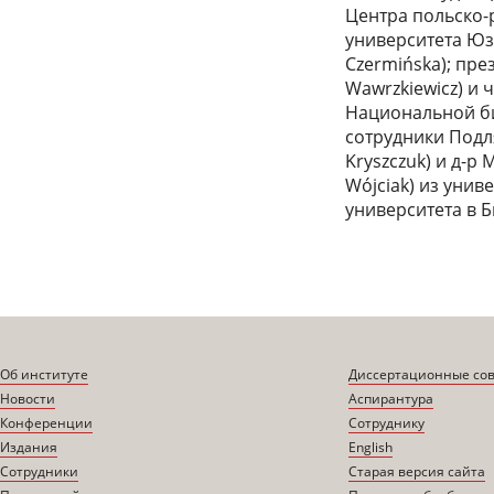
Центра польско-
университета Юзе
Czermińska); пр
Wawrzkiewicz) и 
Национальной би
сотрудники Подл
Kryszczuk) и д-р
Wójciak) из унив
университета в 
Об институте
Диссертационные со
Новости
Аспирантура
Конференции
Сотруднику
Издания
English
Сотрудники
Старая версия сайта