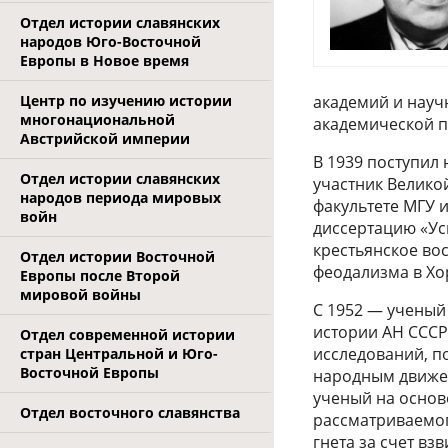
Отдел истории славянских
народов Юго-Восточной
Европы в Новое время
Центр по изучению истории
академий и науч
многонациональной
академической п
Австрийской империи
В 1939 поступил
Отдел истории славянских
участник Велико
народов периода мировых
факультете МГУ и
войн
диссертацию «Уси
крестьянское вос
Отдел истории Восточной
феодализма в Хо
Европы после Второй
мировой войны
С 1952 — ученый
истории АН СССР
Отдел современной истории
исследований, 
стран Центральной и Юго-
Восточной Европы
народным движени
ученый на основ
Отдел восточного славянства
рассматриваемог
гнета за счет вз