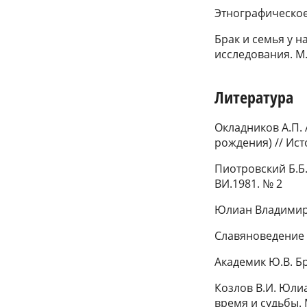
Этнографическое 
Брак и семья у 
исследования. М.,
Литература
Окладников А.П.
рождения) // Ист
Пиотровский Б.Б.
ВИ.1981. № 2
Юлиан Владимиро
Славяноведение 
Академик Ю.В. Бр
Козлов В.И. Юли
время и судьбы. М.