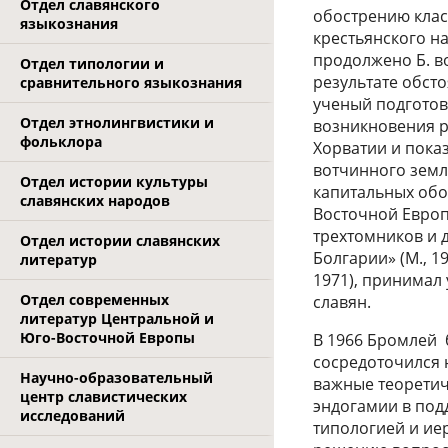
Отдел славянского
обострению клас
языкознания
крестьянского н
продолжено Б. в
Отдел типологии и
результате обст
сравнительного языкознания
ученый подготови
Отдел этнолингвистики и
возникновения р
фольклора
Хорватии и пока
вотчинного земл
Отдел истории культуры
капитальных обо
славянских народов
Восточной Европ
трехтомников и 
Отдел истории славянских
Болгарии» (М., 1
литератур
1971), принимал
Отдел современных
славян.
литератур Центральной и
Юго-Восточной Европы
В 1966 Бромлей 
сосредоточился 
Научно-образовательный
важные теоретич
центр славистических
эндогамии в под
исследований
типологией и ие