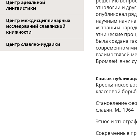
решению вопросо
Центр ареальной
этнологии и дру
лингвистики
опубликовал ряд
Центр междисциплинарных
научным начинан
исследований славянской
«Страны и народ
книжности
этнические процес
была создана та
Центр славяно-иудаики
современном мир
взаимосвязей м
Бромлей внес су
Список публикац
Крестьянское вос
классовой борьбы
Становление фео
славян. М., 1964
Этнос и этнограф
Современные про