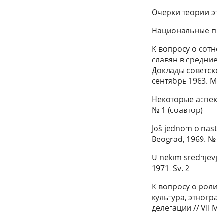
Очерки теории эт
Национальные про
К вопросу о сот
славян в средние
Доклады советск
сентябрь 1963. М.
Некоторые аспек
№ 1 (соавтор)
Još jednom o nasta
Beograd, 1969. №
U nekim srednjevj
1971. Sv. 2
К вопросу о роли
культура, этног
делегации // VII