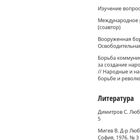
Изучение вопросо
Международное ра
(соавтор)
Вооруженная бор
Освободительная
Борьба коммунис
за создание нар
// Народные и н
борьбе и революц
Литература
Димитров С. Люб
5
Мигев В. Д-р Люб
София, 1976. № 3