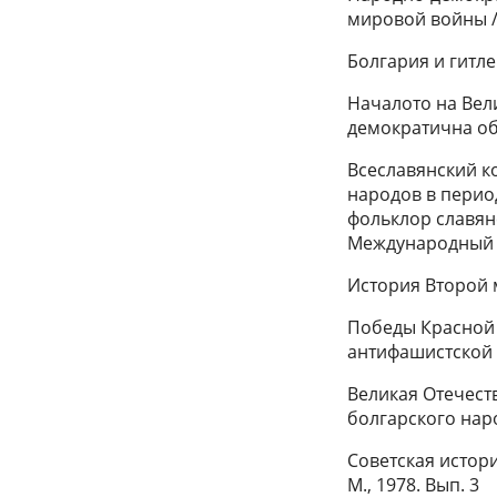
мировой войны //
Болгария и гитлер
Началото на Вел
демократична общ
Всеславянский к
народов в перио
фольклор славянс
Международный съ
История Второй м
Победы Красной 
антифашистской б
Великая Отечест
болгарского наро
Советская истори
М., 1978. Вып. 3