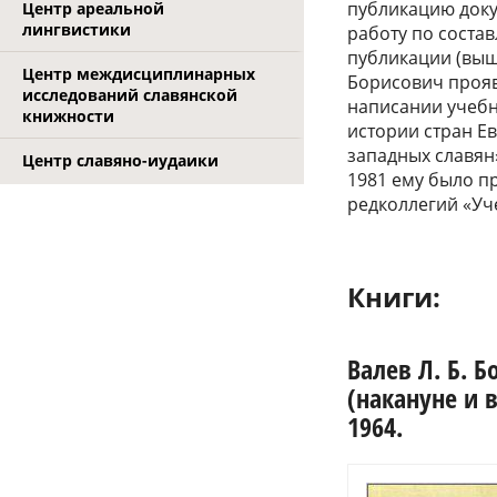
публикацию доку
Центр ареальной
лингвистики
работу по соста
публикации (выш
Центр междисциплинарных
Борисович прояв
исследований славянской
написании учебн
книжности
истории стран Ев
западных славян»
Центр славяно-иудаики
1981 ему было п
редколлегий «Уч
Книги:
Валев Л. Б. 
(накануне и 
1964.