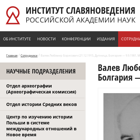
Перейти к основному содержанию
ИНСТИТУТ СЛАВЯНОВЕДЕНИЯ
РОССИЙСКОЙ АКАДЕМИИ НАУК
ОБ ИНСТИТУТЕ
НОВОСТИ
КОНФЕРЕНЦИИ
ИЗДАНИЯ
СОТРУДН
/
/
Главная
Сотрудники
Валев Любомир Борисович (21.12.1915, Дупница, Болгария — 9.9.1981, М
Валев Любо
НАУЧНЫЕ ПОДРАЗДЕЛЕНИЯ
Болгария —
Отдел археографии
(Археографическая комиссия)
Отдел истории Средних веков
Центр по изучению истории
Польши в системе
международных отношений в
Новое время