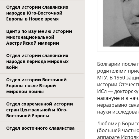
Отдел истории славянских
народов Юго-Восточной
Европы в Новое время
Центр по изучению истории
многонациональной
Австрийской империи
Отдел истории славянских
народов периода мировых
Болгарии после п
войн
родителями прие
МГУ. В 1950 защ
Отдел истории Восточной
истории Отечеств
Европы после Второй
ИСл — докторску
мировой войны
накануне и в на
Отдел современной истории
неразрывно связ
стран Центральной и Юго-
науки исследова
Восточной Европы
Любомир Борисов
Отдел восточного славянства
(большей частью 
аппарате Испол