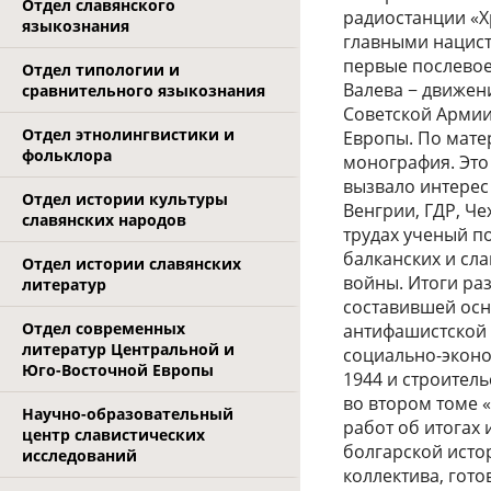
Отдел славянского
радиостанции «Х
языкознания
главными нацист
первые послевое
Отдел типологии и
Валева − движен
сравнительного языкознания
Советской Армии
Отдел этнолингвистики и
Европы. По мате
фольклора
монография. Это
вызвало интерес
Отдел истории культуры
Венгрии, ГДР, Ч
славянских народов
трудах ученый п
балканских и сл
Отдел истории славянских
войны. Итоги ра
литератур
составившей осно
Отдел современных
антифашистской 
литератур Центральной и
социально-эконо
Юго-Восточной Европы
1944 и строитель
во втором томе «
Научно-образовательный
работ об итогах 
центр славистических
болгарской истор
исследований
коллектива, гот