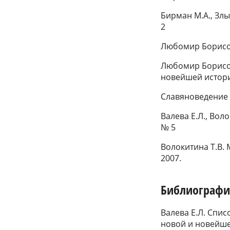
Бирман М.А., Зл
2
Любомир Борисов
Любомир Борисов
новейшей истори
Славяноведение 
Валева Е.Л., Вол
№ 5
Волокитина Т.В.
2007.
Библиографи
Валева Е.Л. Спис
новой и новейше