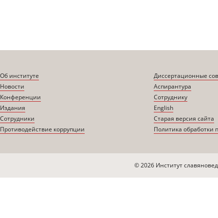
Об институте
Диссертационные со
Новости
Аспирантура
Конференции
Сотруднику
Издания
English
Сотрудники
Старая версия сайта
Противодействие коррупции
Политика обработки 
© 2026 Институт славяновед