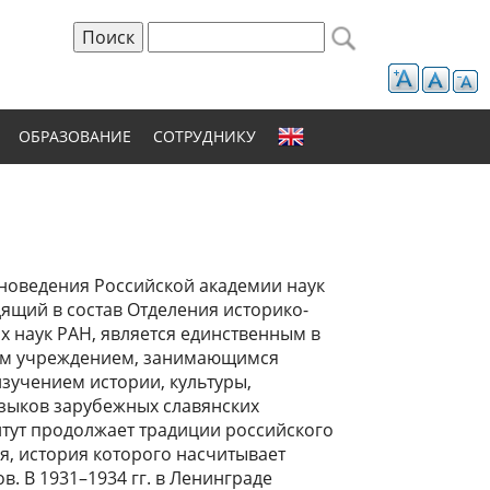
Поиск
Форма поиска
ОБРАЗОВАНИЕ
СОТРУДНИКУ
яноведения Российской академии наук
дящий в состав Отделения историко-
х наук РАН, является единственным в
ым учреждением, занимающимся
зучением истории, культуры,
языков зарубежных славянских
итут продолжает традиции российского
я, история которого насчитывает
ов. В 1931–1934 гг. в Ленинграде