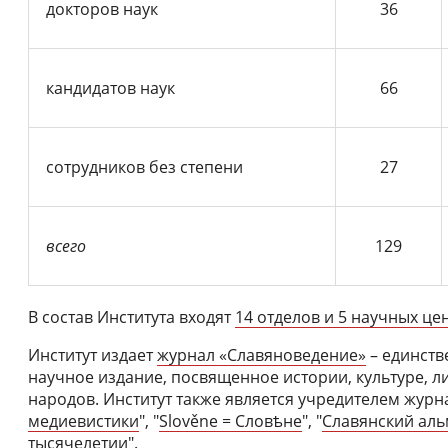
докторов наук
36
кандидатов наук
66
сотрудников без степени
27
всего
129
В состав Института входят
14 отделов и 5 научных це
Институт издает
журнал «Славяноведение»
– единств
научное издание, посвященное истории, культуре, л
народов. Институт также является учредителем журн
медиевистики
", "
Slověne = Словѣне
", "
Славянский аль
тысячелетии
".