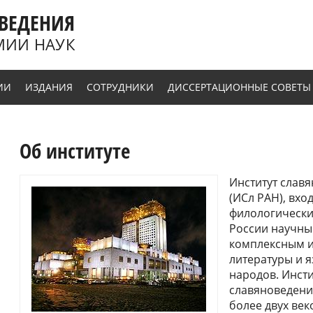
ВЕДЕНИЯ
МИИ НАУК
ИИ
ИЗДАНИЯ
СОТРУДНИКИ
ДИССЕРТАЦИОННЫЕ СОВЕТЫ
Об институте
Институт слав
(ИСл РАН), вхо
филологически
России научн
комплексным и
литературы и 
народов. Инст
славяноведени
более двух век