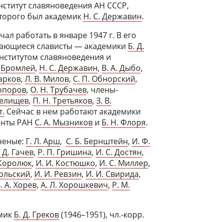
нститут славяноведения АН СССР,
торого был академик
Н. С. Державин
.
чал работать в январе 1947 г. В его
дающиеся слависты — академики
Б. Д.
 Институтом славяноведения и
. Бромлей
,
Н. С. Державин
,
В. А. Дыбо
,
Марков
,
Л. В. Милов
,
С. П. Обнорский
,
Топоров
,
О. Н. Трубачев
, члены-
Селищев
,
П. Н. Третьяков
,
З. В.
т.
Сейчас в нем работают академики
енты РАН
С. А. Мызников
и
Б. Н. Флоря
.
ченые:
Г. Л. Арш
,
С. Б. Бернштейн
,
И. Ф.
. Д. Гачев
,
Р. П. Гришина
,
И. С. Достян
,
 Королюк
,
И. И. Костюшко
,
И. С. Миллер
,
кольский
,
И. И. Ревзин
,
И. И. Свирида
,
. А. Хорев
,
А. Л. Хорошкевич
,
Р. М.
емик
Б. Д. Греков
(1946–1951), чл.-корр.