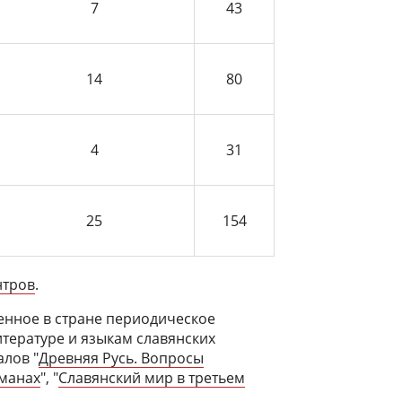
7
43
14
80
4
31
25
154
нтров
.
енное в стране периодическое
итературе и языкам славянских
алов "
Древняя Русь. Вопросы
манах
", "
Славянский мир в третьем