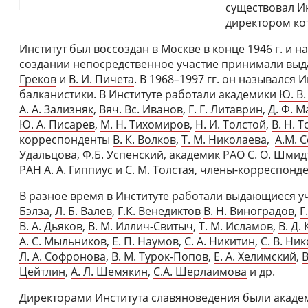
существовал И
директором ко
Институт был воссоздан в Москве в конце 1946 г. и на
создании непосредственное участие принимали вы
Греков
и
В. И. Пичета
. В 1968–1997 гг. он назывался
балканистики. В Институте работали академики
Ю. В
А. А. Зализняк
,
Вяч. Вс. Иванов
,
Г. Г. Литаврин
,
Д. Ф. 
Ю. А. Писарев
,
М. Н. Тихомиров
,
Н. И. Толстой
,
В. Н. 
корреспонденты
В. К. Волков
,
Т. М. Николаева
,
А.М. 
Удальцова
,
Ф.Б. Успенский
, академик РАО
С. О. Шмид
РАН
А. А. Гиппиус
и
С. М. Толстая
, члены-корреспонд
В разное время в Институте работали выдающиеся у
Бэлза
,
Л. Б. Валев
,
Г.К. Венедиктов
В. Н. Виноградов
,
Г
В. А. Дьяков
,
В. М. Иллич-Свитыч
,
Т. М. Исламов
,
В. Д.
А. С. Мыльников
,
Е. П. Наумов
,
С. А. Никитин
,
С. В. Ни
Л. А. Софронова
,
В. М. Турок-Попов
,
Е. А. Хелимский
,
В
Цейтлин
,
А. Л. Шемякин
,
С.А. Шерлаимова
и др.
Директорами Института славяноведения были акад