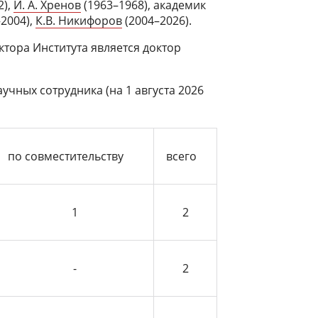
2),
И. А. Хренов
(1963–1968), академик
2004),
К.В. Никифоров
(2004–2026).
тора Института является доктор
аучных сотрудника (на 1 августа 2026
по совместительству
всего
1
2
-
2