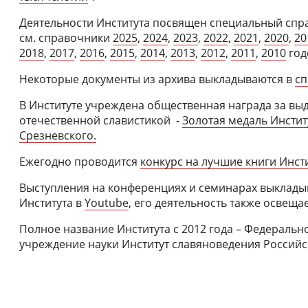
Деятельности Института посвящен специальный спра
см. справочники
2025
,
2024
,
2023
,
2022
,
2021
,
2020
,
20
2018
,
2017
,
2016
,
2015
,
2014
,
2013
,
2012
,
2011
,
2010
год
Некоторые документы из архива выкладываются в
сп
В Институте учреждена общественная награда за вы
отечественной славистикой -
Золотая медаль Инстит
Срезневского.
Ежегодно проводится
конкурс на лучшие книги Инст
Выступления на конференциях и семинарах выклады
Института в
Youtube
, его деятельность также освеща
Полное название Института с 2012 года – Федераль
учреждение науки Институт славяноведения Российс