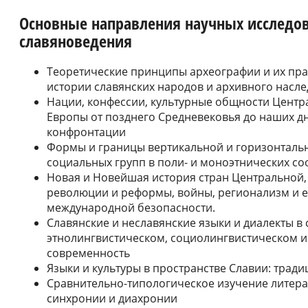
Основные направления научных исследо
славяноведения
Теоретические принципы археографии и их пр
истории славянских народов и архивного насле
Нации, конфессии, культурные общности Центр
Европы от позднего Средневековья до наших дн
конфронтации
Формы и границы вертикальной и горизонталь
социальных групп в поли- и моноэтнических сооб
Новая и Новейшая история стран Центральной,
революции и реформы, войны, регионализм и 
международной безопасности.
Славянские и неславянские языки и диалекты в
этнолингвистическом, социолингвистическом и 
современность
Языки и культуры в пространстве Славии: трад
Сравнительно-типологическое изучение литерат
синхронии и диахронии