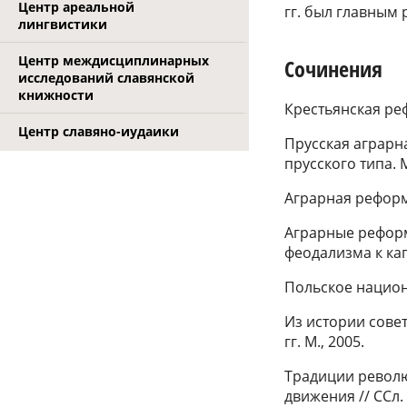
Центр ареальной
гг. был главным
лингвистики
Центр междисциплинарных
Сочинения
исследований славянской
книжности
Крестьянская реф
Центр славяно-иудаики
Прусская аграрн
прусского типа. М
Аграрная реформа
Аграрные реформ
феодализма к кап
Польское национа
Из истории сове
гг. М., 2005.
Традиции револ
движения // ССл. 