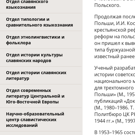
Отдел славянского
Польского.
языкознания
Продолжая после
Отдел типологии и
Польши, И.И. Ко
сравнительного языкознания
крестьянской ре
реформ на польс
Отдел этнолингвистики и
фольклора
он пришел к выв
типа буржуазной
Отдел истории культуры
известный ранее 
славянских народов
Ученый разрабат
Отдел истории славянских
истории советск
литератур
национального м
для трехтомного
Отдел современных
Польши» (М., 195
литератур Центральной и
публикаций «Док
Юго-Восточной Европы
(М., 1980–1986. 
Научно-образовательный
Политбюро ЦК РК
центр славистических
1944 гг.» (М., 19
исследований
В 1953–1965 сос