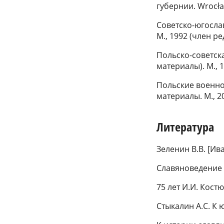
губернии. Wrocław
Советско-югосла
М., 1992 (член р
Польско-советск
материалы). М., 1
Польские военно
материалы. М., 2
Литература
Зеленин В.В. [Ив
Славяноведение в
75 лет И.И. Кост
Стыкалин А.С. К 