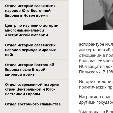
Отдел истории славянских
народов Юго-Восточной
Европы в Новое время
Центр по изучению истории
многонациональной
Австрийской империи
аспирантуре ИСл
Отдел истории славянских
диссертацию «Ра
народов периода мировых
войн
отношений в польс
большая ее часть
Отдел истории Восточной
ИСл защитил док
Европы после Второй
Польском». В 19
мировой войны
Историк-полонис
Отдел современной истории
политических пр
стран Центральной и Юго-
Восточной Европы
Награжден орден
другими государ
Отдел восточного славянства
Участвовал в Ве