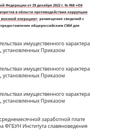
й Федерации от 29 декабря 2022 г. № 968 «Об
запретов в области противодействия коррупции
й военной операции»
размещение сведений с
их предоставление общероссийским СМИ для
ательствах имущественного характера
лиц, установленных Приказом
ательствах имущественного характера
лиц, установленных Приказом
ательствах имущественного характера
лиц, установленных Приказом
 среднемесячной заработной плате
ера ФГБУН Института славяноведения