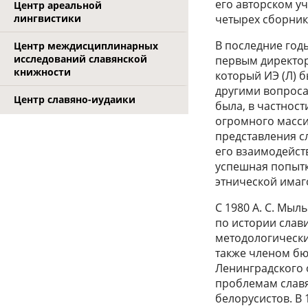
его авторском у
Центр ареальной
лингвистики
четырех сборник
В последние годы
Центр междисциплинарных
исследований славянской
первым директор
книжности
который ИЭ (Л) б
другими вопроса
Центр славяно-иудаики
была, в частност
огромного масси
представления сл
его взаимодейст
успешная попыт
этнической имаг
С 1980 А. С. Мы
по истории слав
методологически
также членом бю
Ленинградского 
проблемам славя
белорусистов. В 