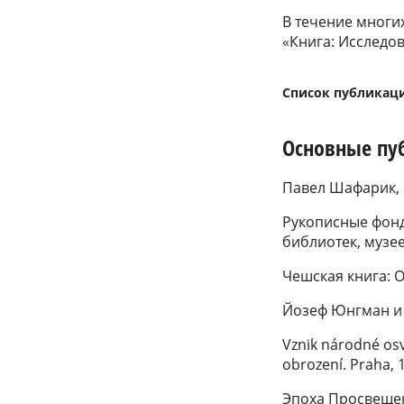
В течение многи
«Книга: Исследо
Список публикац
Основные пу
Павел Шафарик, 
Рукописные фонд
библиотек, музее
Чешская книга: О
Йозеф Юнгман и е
Vznik národné osv
obrození. Praha, 
Эпоха Просвещен