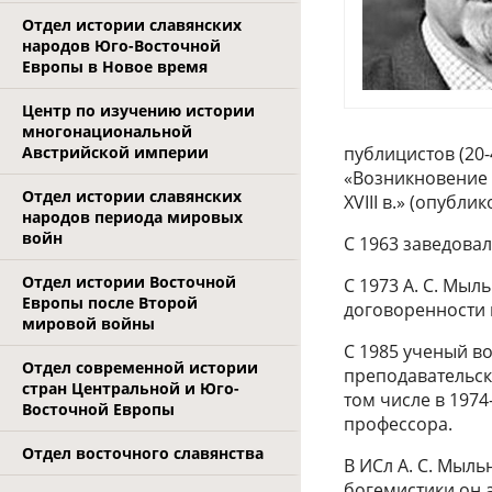
Отдел истории славянских
народов Юго-Восточной
Европы в Новое время
Центр по изучению истории
многонациональной
Австрийской империи
публицистов (20-
«Возникновение 
Отдел истории славянских
XVIII в.» (опубли
народов периода мировых
войн
С 1963 заведовал
Отдел истории Восточной
С 1973 А. С. Мыл
Европы после Второй
договоренности 
мировой войны
С 1985 ученый во
Отдел современной истории
преподавательск
стран Центральной и Юго-
том числе в 197
Восточной Европы
профессора.
Отдел восточного славянства
В ИСл А. С. Мыл
богемистики он 