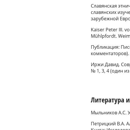
Славянская этнич
славянских изуч
зарубежной Евро
Kaiser Peter III. 
Mühlpfordt. Weimar
Публикация: Пись
комментаторов).
Иржи Давид. Сов
№ 1, 3, 4 (один 
Литература 
Мыльников А.С. У
Петрицкий В.А. 
Книга: Исследова