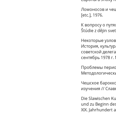
Ломоносов и чешск
[etc.], 1976.
К вопросу о пут
Štúdie z dějin svet
Некоторые узлов
История, культу
советской делега
сентябрь 1978 г. 
Проблемы период
Методологически
Чешское барокко
изучения // Слав
Die Slawischen Ku
und zu Beginn des
XIX. Jahrhundert 