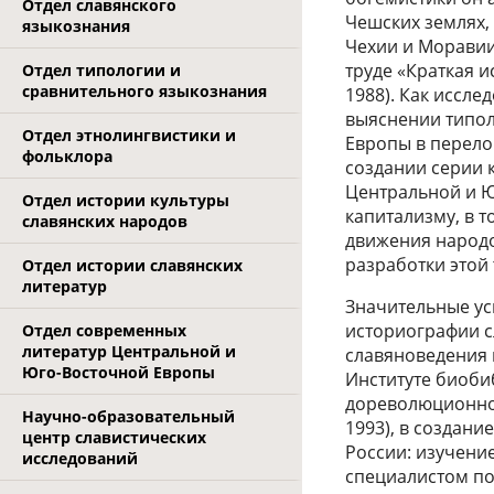
Отдел славянского
Чешских землях,
языкознания
Чехии и Моравии
труде «Краткая и
Отдел типологии и
сравнительного языкознания
1988). Как иссл
выяснении типол
Отдел этнолингвистики и
Европы в перелом
фольклора
создании серии 
Центральной и Ю
Отдел истории культуры
капитализму, в 
славянских народов
движения народов
разработки этой
Отдел истории славянских
литератур
Значительные ус
историографии с
Отдел современных
литератур Центральной и
славяноведения в
Юго-Восточной Европы
Институте биоби
дореволюционной 
Научно-образовательный
1993), в создан
центр славистических
России: изучение
исследований
специалистом по