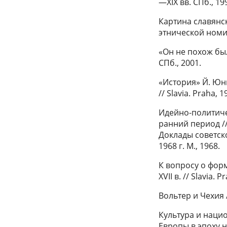
—XIX вв. СПб., 19
Картина славянс
этнической номин
«Он не похож был 
СПб., 2001.
«История» Й. Юн
// Slavia. Praha, 1
Идейно-политиче
ранний период //
Доклады советско
1968 г. М., 1968.
К вопросу о фор
XVII в. // Slavia. 
Вольтер и Чехия /
Культура и наци
Европы в эпоху 