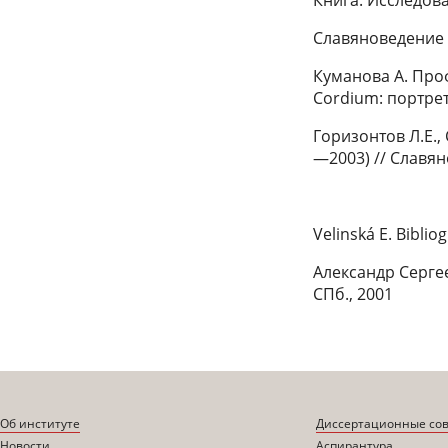
Славяноведение 
Куманова А. Про
Cordium: портрет
Горизонтов Л.Е.
—2003) // Славян
Velinská E. Biblio
Александр Сергее
СПб., 2001
Об институте
Диссертационные со
Новости
Аспирантура