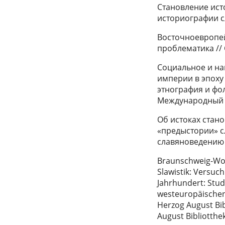
Становление ист
историографии с
Восточноевропей
проблематика // 
Социальное и на
империи в эпоху 
этнография и фол
Международный съ
Об истоках стан
«предыстории» с
славяноведению и
Braunschweig-Wol
Slawistik: Versuc
Jahrhundert: Stud
westeuropäischen 
Herzog August Bib
August Bibliotthe