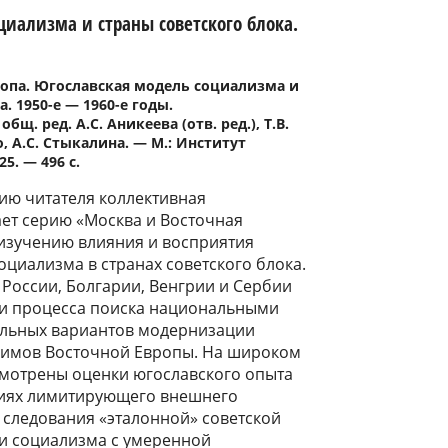
циализма и страны советского блока.
ропа. Югославская модель социализма и
. 1950-е ― 1960-е годы.
бщ. ред. А.С. Аникеева (отв. ред.), Т.В.
, А.С. Стыкалина. ― М.: Институт
5. ― 496 с.
ию читателя коллективная
ет серию «Москва и Восточная
изучению влияния и восприятия
циализма в странах советского блока.
 России, Болгарии, Венгрии и Сербии
ти процесса поиска национальными
льных вариантов модернизации
жимов Восточной Европы. На широком
смотрены оценки югославского опыта
виях лимитирующего внешнего
и следования «эталонной» советской
и социализма с умеренной