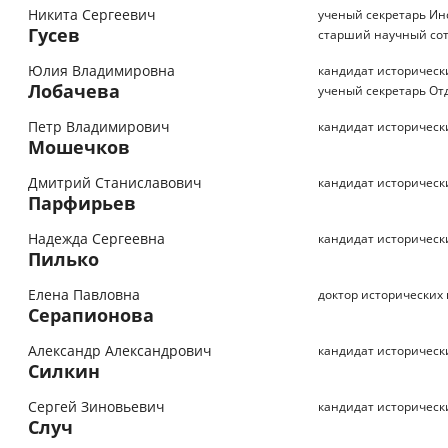
Никита Сергеевич
ученый секретарь Инс
Гусев
старший научный со
Юлия Владимировна
кандидат историческ
Лобачева
ученый секретарь От
Петр Владимирович
кандидат историческ
Мошечков
Дмитрий Станиславович
кандидат историческ
Парфирьев
Надежда Сергеевна
кандидат историческ
Пилько
Елена Павловна
доктор исторических 
Серапионова
Александр Александрович
кандидат историческ
Силкин
Сергей Зиновьевич
кандидат историческ
Случ