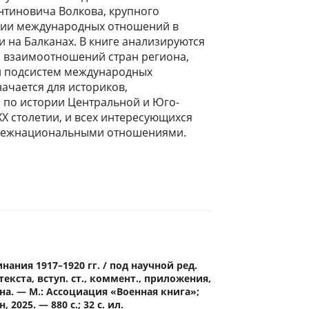
нтиновича Волкова, крупного
рии международных отношений в
 на Балканах. В книге анализируются
 взаимоотношений стран региона,
и подсистем международных
ачается для историков,
по истории Центральной и Юго-
Х столетии, и всех интересующихся
межнациональными отношениями.
чной европе в первой половине хх в. памяти владимира константиновича
волкова. м., 2025
нания 1917–1920 гг. / под научной ред.
 текста, вступ. ст., коммент., приложения,
ина. — М.: Ассоциация «Военная книга»;
2025. — 880 с.; 32 с. ил.