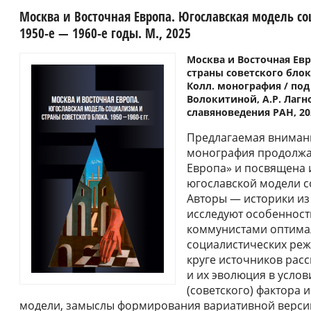
Москва и Восточная Европа. Югославская модель со
1950-е ― 1960-е годы. М., 2025
Москва и Восточная Ев
страны советского блока
Колл. монография / под о
Волокитиной, А.Р. Лагно
славяноведения РАН, 202
Предлагаемая вниман
монография продолжа
Европа» и посвящена 
югославской модели со
Авторы ― историки из
исследуют особеннос
коммунистами оптима
социалистических ре
круге источников рас
и их эволюция в усло
(советского) фактора 
модели, замыслы формирования вариативной верси