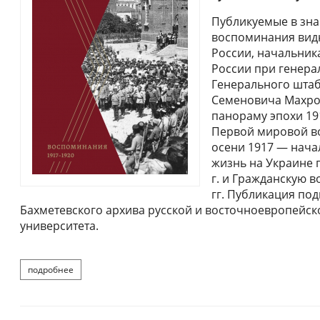
Публикуемые в зна
воспоминания видн
России, начальник
России при генерал
Генерального штаб
Семеновича Махров
панораму эпохи 191
Первой мировой в
осени 1917 — нача
жизнь на Украине п
г. и Гражданскую в
гг. Публикация по
Бахметевского архива русской и восточноевропейск
университета.
подробнее
о махров п.с. воспоминания 1917–1920 гг. м., 2025