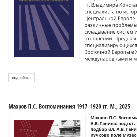
гг. Владимира Конста
специалиста по исто
Центральной Европе и
различные проблемы
складывание систем 
отношений. Предназн
специализирующихся 
Восточной Европы в Х
международными и 
подробнее
о международные отношения в центральной и юго-восто
Махров П.С. Воспоминания 1917–1920 гг. М., 2025
Махров П.С. Воспоми
А.В. Ганина; подгот.
подбор ил. А.В. Ган
Кучково поле Музеон, 