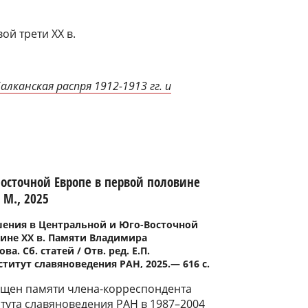
ой трети ХХ в.
Балканская распря 1912-1913 гг. и
сточной Европе в первой половине
 М., 2025
ения в Центральной и Юго-Восточной
вине ХХ в. Памяти Владимира
а. Сб. статей / Отв. ред. Е.П.
ститут славяноведения РАН, 2025.― 616 с.
ящен памяти члена-корреспондента
тута славяноведения РАН в 1987–2004