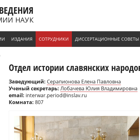
ВЕДЕНИЯ
МИИ НАУК
ИИ
ИЗДАНИЯ
СОТРУДНИКИ
ДИССЕРТАЦИОННЫЕ СОВЕТЫ
н
Отдел истории славянских народ
Заведующий:
Серапионова Елена Павловна
Ученый секретарь:
Лобачева Юлия Владимировна
email:
interwar.period@inslav.ru
Комната:
807