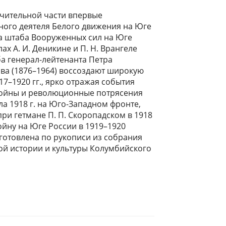
чительной части впервые
ого деятеля Белого движения на Юге
а штаба Вооруженных сил на Юге
ах А. И. Деникине и П. Н. Врангеле
а генерал-лейтенанта Петра
а (1876–1964) воссоздают широкую
7–1920 гг., ярко отражая события
ойны и революционные потрясения
ла 1918 г. на Юго-Западном фронте,
ри гетмане П. П. Скоропадском в 1918
ойну на Юге России в 1919–1920
дготовлена по рукописи из собрания
ой истории и культуры Колумбийского