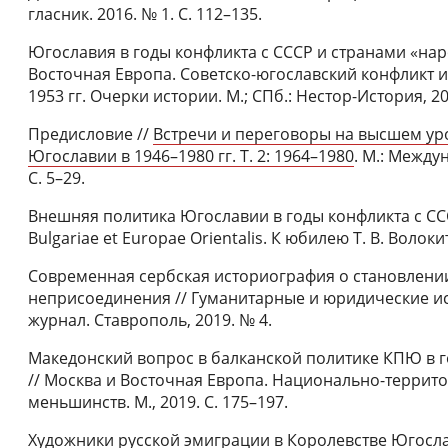
гласник. 2016. № 1. С. 112–135.
Югославия в годы конфликта с СССР и странами «нар
Восточная Европа. Советско-югославский конфликт и 
1953 гг. Очерки истории. М.; СПб.: Нестор-История, 20
Предисловие //
Встречи и переговоры на высшем ур
Югославии в 1946–1980 гг. Т. 2: 1964–1980
. М.: Между
С. 5–29.
Внешняя политика Югославии в годы конфликта с СССР.
Bulgariae et Europae Orientalis. К юбилею Т. В. Волоки
Современная сербская историография о становлени
неприсоединения // Гуманитарные и юридические и
журнал. Ставрополь, 2019. № 4.
Македонский вопрос в балканской политике КПЮ в г
// Москва и Восточная Европа. Национально-терри
меньшинств. М., 2019. С. 175–197.
Художники русской эмиграции в Королевстве Югослави