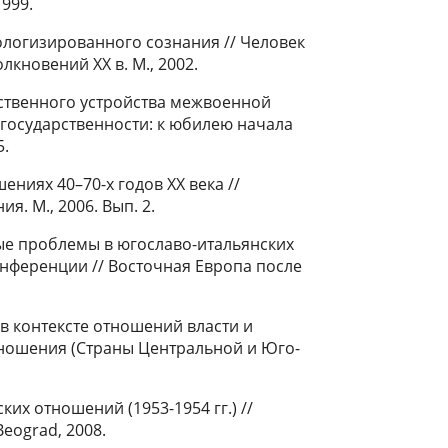
1999.
ологизированного сознания // Человек
лкновений ХХ в. М., 2002.
ственного устройства межвоенной
 государственности: к юбилею начала
5.
ниях 40–70-х годов ХХ века //
. М., 2006. Вып. 2.
ые проблемы в югославо-итальянских
нференции // Восточная Европа после
 контексте отношений власти и
тношения (Страны Центральной и Юго-
х отношений (1953-1954 гг.) //
 Beograd, 2008.