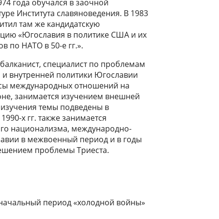
1974 года обучался в заочной
уре Института славяноведения. В 1983
итил там же кандидатскую
ацию «Югославия в политике США и их
в по НАТО в 50-е гг.».
балканист, специалист по проблемам
 и внутренней политики Югославии
осы международных отношений на
ионе, занимается изучением внешней
 изучения темы подведены в
1990-х гг. также занимается
ого национализма, международно-
авии в межвоенный период и в годы
ешением проблемы Триеста.
в начальный период «холодной войны»