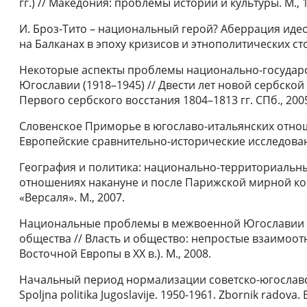
гг.) // Македония: проблемы истории и культуры. М., 
И. Броз-Тито – национальный герой? Аберрация иде
на Балканах в эпоху кризисов и этнополитических сто
Некоторые аспекты проблемы национально-государ
Югославии (1918–1945) // Двести лет новой сербской
Первого сербского восстания 1804–1813 гг. СПб., 200
Словенское Приморье в югославо-итальянских отноше
Европейские сравнительно-исторические исследования
География и политика: национально-территориальн
отношениях накануне и после Парижской мирной ко
«Версаля». М., 2007.
Национальные проблемы в межвоенной Югославии в
общества // Власть и общество: непростые взаимоо
Восточной Европы в ХХ в.). М., 2008.
Начальный период нормализации советско-югославски
Spoljna politika Jugoslavije. 1950-1961. Zbornik radova.