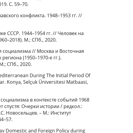
19. С. 59–70.
вского конфликта. 1948–1953 гг. //
 СССР. 1944–1954 гг. // Человек на
–2018). М.; СПб., 2020.
 социализма // Москва и Восточная
егиона (1950–1970-е гг.).
; СПб., 2020.
editerranean During The Initial Period Of
r. Konya, Selçuk Üniversitesi Matbaasi,
 социализма в контексте событий 1968
ет спустя: Очерки истории / редкол.:
Б.С. Новосельцев. – М.: Институт
44–57.
lav Domestic and Foreign Policy during