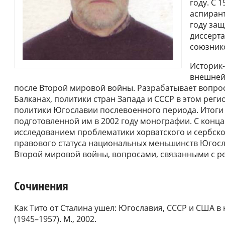
году. С 
аспирант
году защ
диссерт
союзнико
Историк-
внешней
после Второй мировой войны. Разрабатывает вопр
Балканах, политики стран Запада и СССР в этом рег
политики Югославии послевоенного периода. Итоги
подготовленной им в 2002 году монографии. С конца 
исследованием проблематики хорватского и сербск
правового статуса национальных меньшинств Югосл
Второй мировой войны, вопросами, связанными с р
Сочинения
Как Тито от Сталина ушел: Югославия, СССР и США 
(1945–1957). М., 2002.