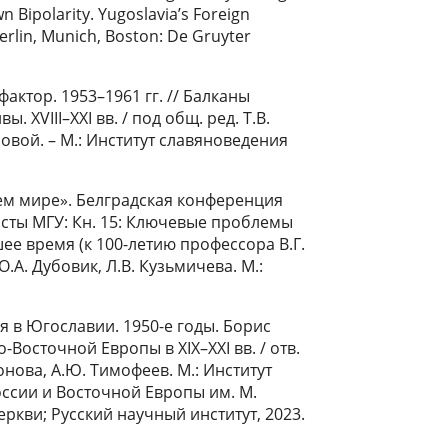
n Bipolarity. Yugoslavia’s Foreign
Berlin, Munich, Boston: De Gruyter
ктор. 1953–1961 гг. // Балканы
 XVIII–XXI вв. / под общ. ред. Т.В.
ловой. – М.: Институт славяноведения
ьем мире». Белградская конференция
исты МГУ: Кн. 15: Ключевые проблемы
е время (к 100-летию профессора В.Г.
О.А. Дубовик, Л.В. Кузьмичева. М.:
 в Югославии. 1950-е годы. Борис
Восточной Европы в XIX–XXI вв. / отв.
ионова, А.Ю. Тимофеев. М.: Институт
ссии и Восточной Европы им. М.
кви; Русский научный институт, 2023.