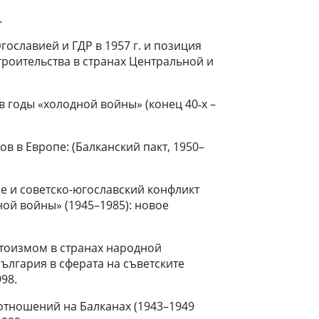
.
славией и ГДР в 1957 г. и позиция
троительства в странах Центральной и
 годы «холодной войны» (конец 40‑х –
 в Европе: (Балканский пакт, 1950–
 и советско-югославский конфликт
ной войны» (1945–1985): новое
титоизмом в странах народной
ългария в сферата на съветските
98.
отношений на Балканах (1943–1949