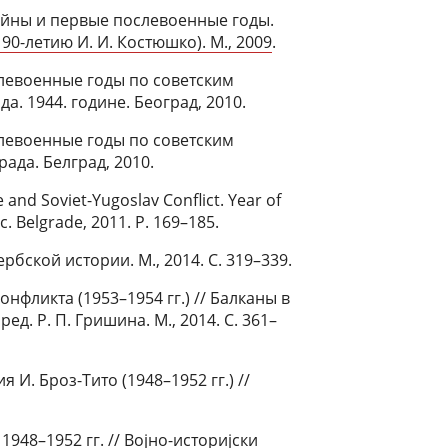
йны и первые послевоенные годы.
90-летию И. И. Костюшко). М., 2009
.
левоенные годы по советским
. 1944. године. Београд, 2010.
левоенные годы по советским
да. Белград, 2010.
e and Soviet-Yugoslav Conflict. Year of
ic. Belgrade, 2011. P. 169–185.
рбской истории. М., 2014. С. 319–339.
нфликта (1953–1954 гг.) // Балканы в
ед. Р. П. Гришина. М., 2014. С. 361–
И. Броз-Тито (1948–1952 гг.) //
948–1952 гг. // Воjно-историjски