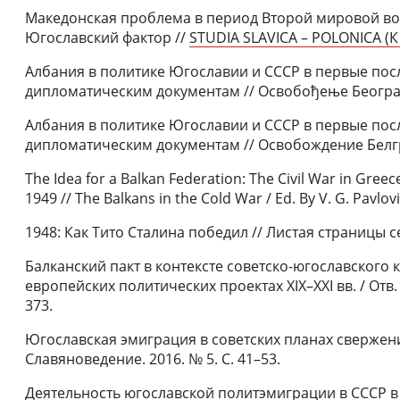
Македонская проблема в период Второй мировой во
Югославский фактор //
STUDIA SLAVICA – POLONICA (К 
Албания в политике Югославии и СССР в первые пос
дипломатическим документам // Освобођење Београда
Албания в политике Югославии и СССР в первые пос
дипломатическим документам // Освобождение Белгра
The Idea for a Balkan Federation: The Civil War in Greec
1949 // The Balkans in the Cold War / Ed. By V. G. Pavlov
1948: Как Тито Сталина победил // Листая страницы се
Балканский пакт в контексте советско-югославского ко
европейских политических проектах ХIХ–ХХI вв. / Отв. р
373.
Югославская эмиграция в советских планах свержения 
Славяноведение. 2016. № 5. С. 41–53.
Деятельность югославской политэмиграции в СССР в 1