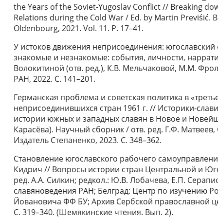
the Years of the Soviet-Yugoslav Conflict // Breaking dow
Relations during the Cold War / Ed. by Martin Previśić. 
Oldenbourg, 2021. Vol. 11. P. 17–41.
У истоков движения неприсоединения: югославский фа
знакомые и незнакомые: события, личности, нарративы.
Волокитиной (отв. ред.), К.В. Мельчаковой, М.М. Фро
РАН, 2022. C. 141–201.
Германская проблема и советская политика в «трет
неприсоединившихся стран 1961 г. // Историки-слав
истории южных и западных славян в Новое и Новейше
Карасёва). Научный сборник / отв. ред. Г.Ф. Матвеев, 
Издатель Степаненко, 2023. С. 348–362.
Становление югославского рабочего самоуправления
Кидрич // Вопросы истории стран Центральной и Юго-
ред. А.А. Силкин; редкол.: Ю.В. Лобачева, Е.П. Серап
славяноведения РАН; Белград: Центр по изучению Ро
Йовановича ФФ БУ; Архив Сербской православной цер
С. 319–340. (Шемякинские чтения. Вып. 2).