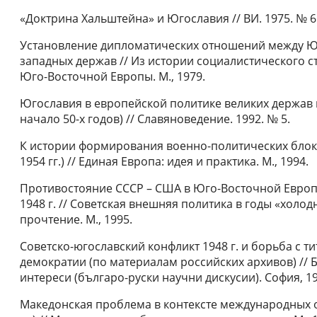
«Доктрина Хальштейна» и Югославия // ВИ. 1975. № 6
Установление дипломатических отношений между Юго
западных держав // Из истории социалистического с
Юго-Восточной Европы. М., 1979.
Югославия в европейской политике великих держав в
начало 50-х годов) // Славяноведение. 1992. № 5.
К истории формирования военно-политических блоков
1954 гг.) // Единая Европа: идея и практика. М., 1994.
Противостояние СССР – США в Юго-Восточной Европе
1948 г. // Советская внешняя политика в годы «холод
прочтение. М., 1995.
Советско-югославский конфликт 1948 г. и борьба с 
демократии (по материалам российских архивов) // Б
интереси (българо-руски научни дискусии). София, 19
Македонская проблема в контексте международных 