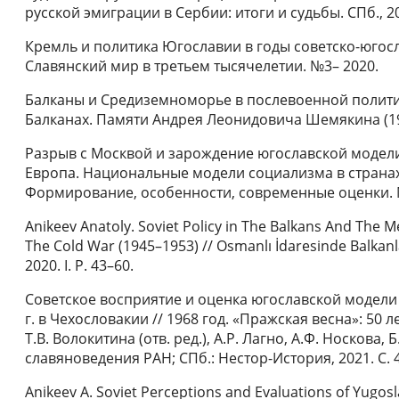
русской эмиграции в Сербии: итоги и судьбы. СПб., 20
Кремль и политика Югославии в годы советско-югосла
Славянский мир в третьем тысячелетии. №3– 2020.
Балканы и Средиземноморье в послевоенной политике
Балканах. Памяти Андрея Леонидовича Шемякина (1960
Разрыв с Москвой и зарождение югославской модели
Европа. Национальные модели социализма в странах р
Формирование, особенности, современные оценки. М.
Anikeev Anatoly. Soviet Policy in The Balkans And The M
The Cold War (1945–1953) // Osmanlı İdaresinde Balkanla
2020. I. P. 43–60.
Советское восприятие и оценка югославской модели
г. в Чехословакии // 1968 год. «Пражская весна»: 50 л
Т.В. Волокитина (отв. ред.), А.Р. Лагно, А.Ф. Носкова, 
славяноведения РАН; СПб.: Нестор-История, 2021. С. 
Anikeev A. Soviet Perceptions and Evaluations of Yugos