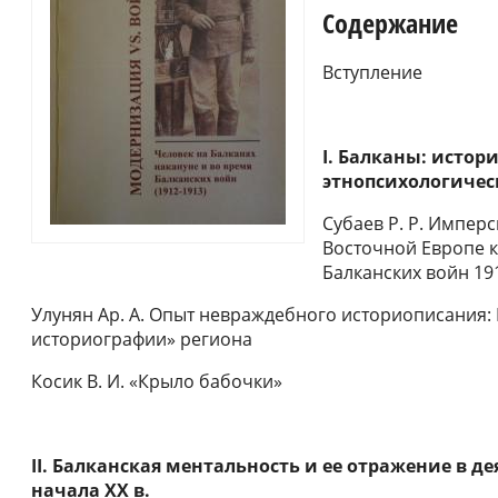
Содержание
Вступление
I
. Балканы: истори
этнопсихологиче
Субаев P. P. Импер
Восточной Европе 
Балканских войн 191
Улунян Ар. А. Опыт невраждебного историописания: 
историографии» региона
Косик В. И. «Крыло бабочки»
II. Балканская ментальность и ее отражение в д
начала XX в.