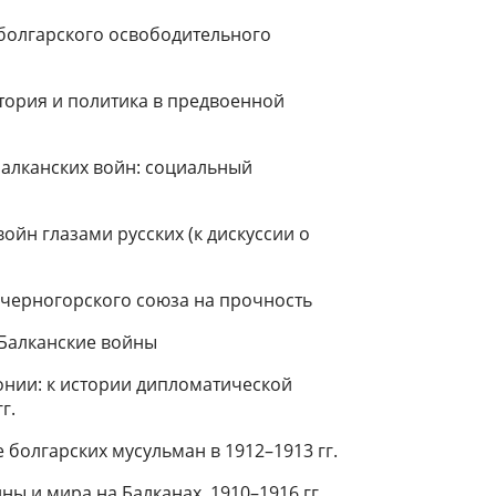
болгарского освободительного
стория и политика в предвоенной
 Балканских войн: социальный
ойн глазами русских (к дискуссии о
о-черногорского союза на прочность
 Балканские войны
онии: к истории дипломатической
г.
 болгарских мусульман в 1912–1913 гг.
ы и мира на Балканах. 1910–1916 гг.