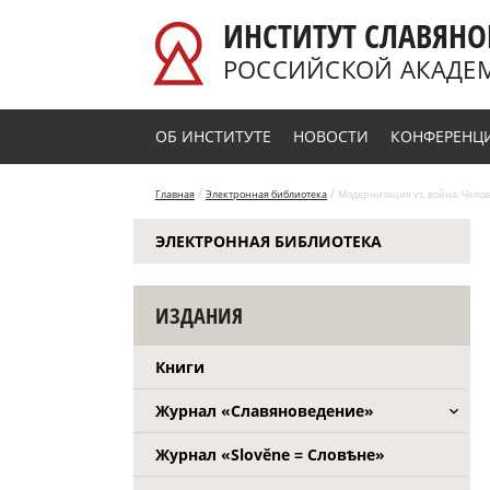
Перейти к основному содержанию
ИНСТИТУТ СЛАВЯНО
РОССИЙСКОЙ АКАДЕ
ОБ ИНСТИТУТЕ
НОВОСТИ
КОНФЕРЕНЦ
/
/
Главная
Электронная библиотека
Модернизация vs. война: Челов
ЭЛЕКТРОННАЯ БИБЛИОТЕКА
ИЗДАНИЯ
Книги
Журнал «Славяноведение»
Журнал «Slověne = Словѣне»