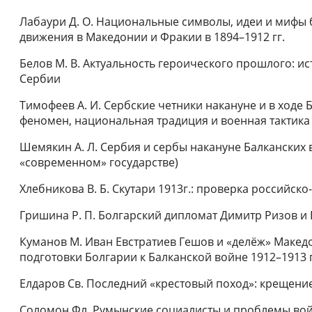
Лабаури Д. О. Национальные символы, идеи и мифы 
движения в Македонии и Фракии в 1894–1912 гг.
Белов М. В. Актуальность героического прошлого: и
Сербии
Тимофеев А. И. Сербские четники накануне и в ходе
феномен, национальная традиция и военная тактика
Шемякин А. Л. Сербия и сербы накануне Балканских в
«современном» государстве)
Хлебникова В. Б. Скутари 1913г.: проверка российск
Гришина Р. П. Болгарский дипломат Димитр Ризов и
Куманов M. Иван Евстратиев Гешов и «делёж» Макед
подготовки Болгарии к Балканской войне 1912–1913 г
Елдаров Св. Последний «крестовый поход»: крещение
Соломон Фл. Румынские социалисты и проблемы войн