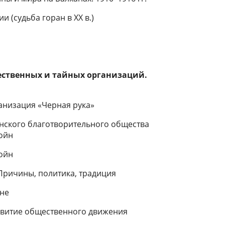
и (судьба горан в XX в.)
щественных и тайных организаций.
ганизация «Черная рука»
янского благотворительного общества
ойн
войн
 Причины, политика, традиция
йне
азвитие общественного движения