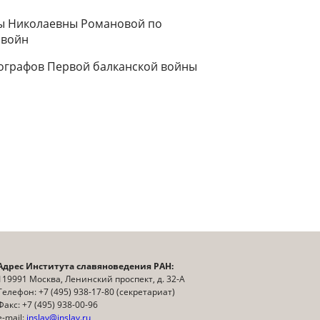
цы Николаевны Романовой по
 войн
риографов Первой балканской войны
Адрес Института славяноведения РАН:
119991 Москва, Ленинский проспект, д. 32-А
Телефон: +7 (495) 938-17-80 (секретариат)
Факс: +7 (495) 938-00-96
e-mail:
inslav@inslav.ru