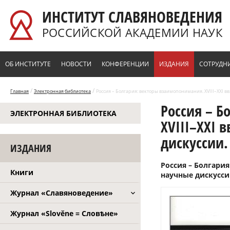
Перейти к основному содержанию
ИНСТИТУТ СЛАВЯНОВЕДЕНИЯ
РОССИЙСКОЙ АКАДЕМИИ НАУК
ОБ ИНСТИТУТЕ
НОВОСТИ
КОНФЕРЕНЦИИ
ИЗДАНИЯ
СОТРУДН
/
/
Главная
Электронная библиотека
Россия – Болгария: векторы взаимопонимания. XVIII–XXI вв.
Россия – Б
ЭЛЕКТРОННАЯ БИБЛИОТЕКА
XVIII–XXI 
дискуссии. 
ИЗДАНИЯ
Россия – Болгария
Книги
научные дискуссии
Журнал «Славяноведение»
Журнал «Slověne = Словѣне»