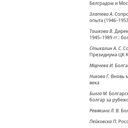
Белградом и Моск
Златева А.
Сопро
опыта (1946–1953 
Тошкова В.
Дирек
1945–1989 гг.: б
Стыкалин А. С.
Со
Президиума ЦК 
Марчева И.
Болга
Никова Г.
Вновь м
века
Билга М.
Болгарск
болгар за рубежо
Ревякина Л. В.
Бол
Пейковска П.
Росс