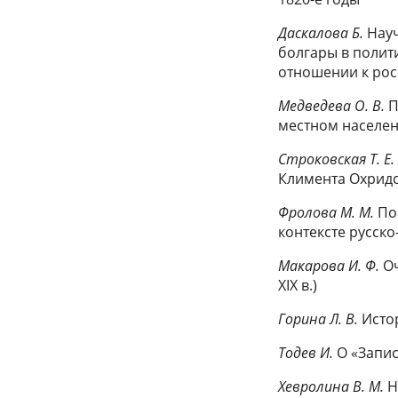
Даскалова Б.
Нау
болгары в полит
отношении к ро
Медведева О. В.
П
местном населен
Строковская Т. Е.
Климента Охридск
Фролова M. M.
Пов
контексте русско
Макарова И. Ф.
Оч
XIX в.)
Горина Л. В.
Истор
Тодев И.
О «Запис
Хевролина В. М.
Н