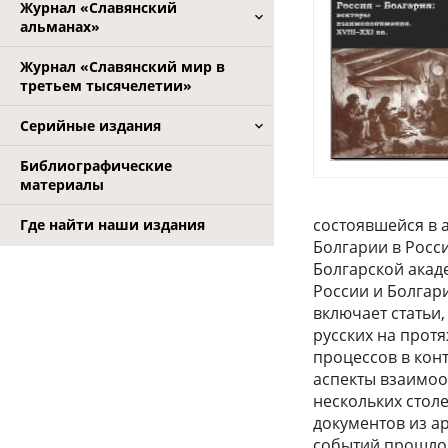
Журнал «Славянский
альманах»
Журнал «Славянский мир в
третьем тысячелетии»
Серийные издания
Библиографические
материалы
состоявшейся в 
Где найти наши издания
Болгарии в Росс
Болгарской акад
России и Болгар
включает статьи
русских на прот
процессов в кон
аспекты взаимоо
нескольких стол
документов из а
событий прошлог