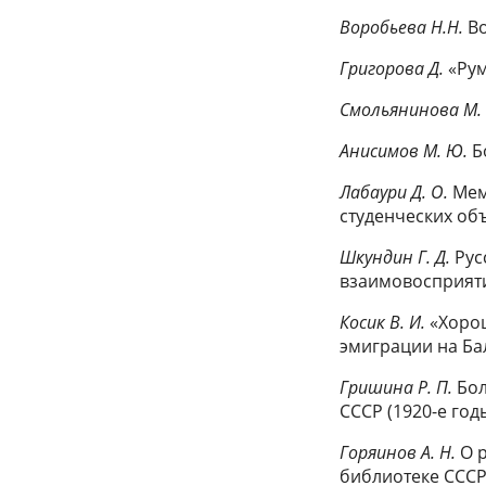
Воробьева Н.Н.
Во
Григорова Д.
«Рум
Смольянинова М. 
Анисимов М. Ю.
Б
Лабаури Д. О.
Мем
студенческих объ
Шкундин Г. Д.
Рус
взаимовосприят
Косик В. И.
«Хорош
эмиграции на Ба
Гришина Р. П.
Бол
СССР (1920-е го
Горяинов А. Н.
О р
библиотеке СССР 