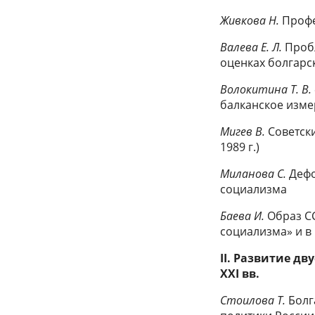
Живкова Н.
Профе
Валева Е. Л.
Пробл
оценках болгарс
Волокитина Т. В.
балканское изм
Мигев В.
Советски
1989 г.)
Миланова С.
Дефо
социализма
Баева И.
Образ СС
социализма» и в 
II. Развитие д
XXI вв.
Стоилова Т.
Болг