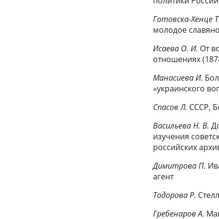
политики России в
Готовска-Хенце Т
молодое славяно
Исаева О. И.
От в
отношениях (1878
Манасиева И.
Бол
«украинского во
Спасов Л.
СССР, Б
Васильева Н. В.
До
изучения советск
российских архи
Димитрова П.
Ива
агент
Тодорова Р.
Стелл
Гребенаров А.
Мак