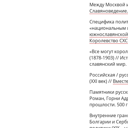
Между Москвой и 
Славяноведение. 
Специфика полит
«национальным 
южнославянской 
Королевство СХС в
«Все могут коро
(1878-1903) // И
славянский мир. 
Российская / ру
(XXI век) //
Вместе
Памятники русски
Роман, Горни Адр
прошлости. 500 г
Внутренние гра
Болгарии и Серби
политики (XIX – н