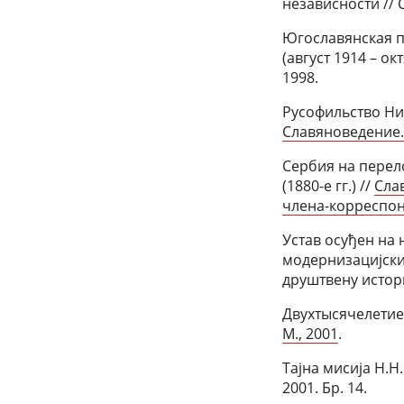
независности // 
Югославянская п
(август 1914 – ок
1998.
Русофильство Ни
Славяноведение.
Сербия на перел
(1880-е гг.) //
Сла
члена-корреспонд
Устав осуђен на 
модернизацијски
друштвену историј
Двухтысячелетие
М., 2001
.
Тајна мисија Н.Н.
2001. Бр. 14.