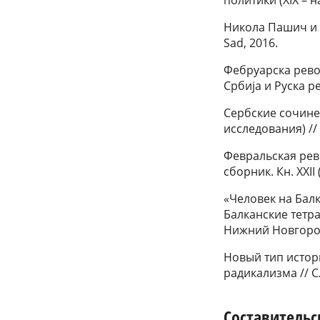
Никола Пашич и Р
Sad, 2016.
Фебруарска револ
Србија и Руска р
Сербские сочине
исследования) /
Февральская рев
сборник. Кн. XXII (
«Человек на Бал
Балканские тетра
Нижний Новгород
Новый тип истори
радикализма // С
Составительс