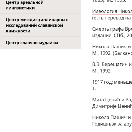
Центр ареальной
лингвистики
Идеология Никол
(есть перевод на
Центр междисциплинарных
исследований славянской
Смерть графа Вро
книжности
издание. СПб., 2
Центр славяно-иудаики
Никола Пашич и 
М., 1992. (Балка
В.В. Верещагин и
М., 1992.
1917 год: меньше
1.
Мита Ценић и Рад
Димитриjе Ценић.
Никола Пашич и с
Годишњак за друш