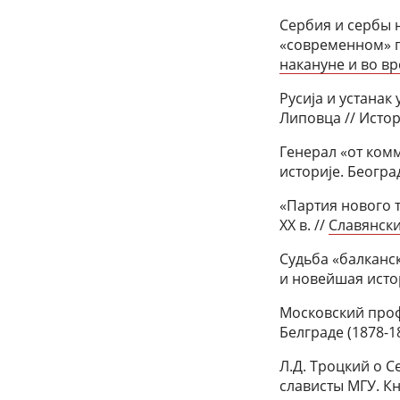
Сербия и сербы н
«современном» г
накануне и во вр
Русија и устанак
Липовца // Истор
Генерал «от комм
историје. Београд
«Партия нового т
XX в. //
Славянски
Судьба «балканск
и новейшая истор
Московский проф
Белграде (1878-18
Л.Д. Троцкий о С
слависты МГУ. К