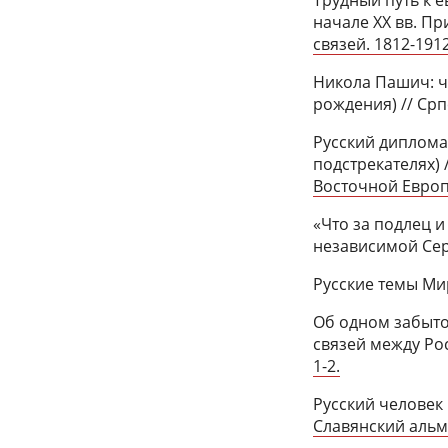
начале ХХ вв. Пр
связей. 1812-1912
Никола Пашич: ч
рождения) // Српс
Русский диплома
подстрекателях) 
Восточной Европы
«Что за подлец и
независимой Сер
Русские темы Мир
Об одном забыто
связей между Ро
1-2.
Русский человек 
Славянский альма