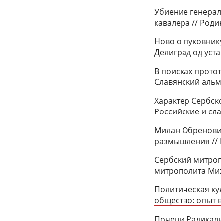
Убиение генерал
кавалера // Родин
Ново о пуковнику
Делиград од уста
В поисках протот
Славянский альма
Характер Сербск
Российские и сла
Милан Обренович
размышления // И
Сербский митропо
митрополита Миха
Политическая ку
общество: опыт в
Почеци Радикалн