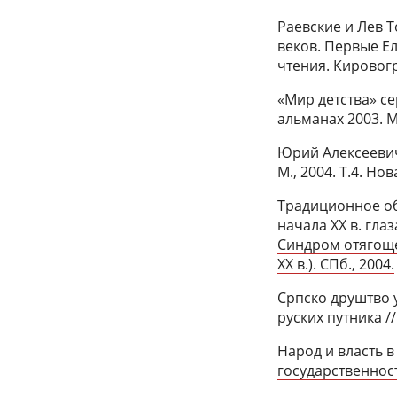
Раевские и Лев Т
веков. Первые Е
чтения. Кировогр
«Мир детства» се
альманах 2003. М
Юрий Алексеевич
М., 2004. Т.4. Но
Традиционное об
начала XX в. гла
Синдром отягоще
XX в.). СПб., 2004.
Српско друштво 
руских путника //
Народ и власть 
государственност