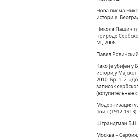
Нова писма Нико
историjе. Београд
Никола Пашич гл
природе Сербско
М., 2006.
Павел Ровинский.
Како је убијен у
историју Мајског
2010. Бр. 1–2. «
записок сербског
(вступительные с
Модернизация vs
войн (1912-1913) 
Штрандтман В.Н.
Москва – Сербия,