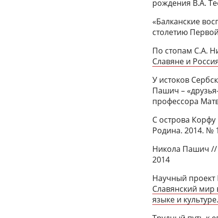
рождения В.А. Те
«Балканские вос
столетию Первой 
По стопам С.А. Ни
Славяне и Россия
У истоков Сербс
Пашич – «друзья-
профессора Матве
С острова Корфу 
Родина. 2014. № 
Никола Пашич // 
2014
Научный проект 
Славянский мир в
языке и культуре.
Трудный путь к е