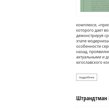
комплексе, «при
которого дает в
демонстрируя ср
этапе модернизац
особенности сер
назад, проявилис
актуальными и 
югославского ко
подробнее
о русские 
Штрандтман В