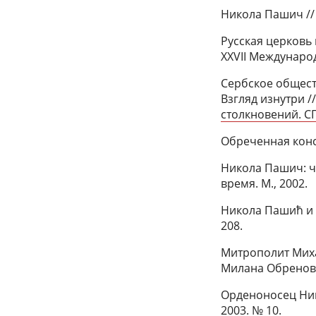
Никола Пашич // 
Русская церковь 
XXVII Международ
Сербское общест
Взгляд изнутри /
столкновений. СП
Обреченная конст
Никола Пашич: ч
время. М., 2002.
Никола Пашић и Н
208.
Митрополит Миха
Милана Обреновић
Орденоносец Ник
2003. № 10.