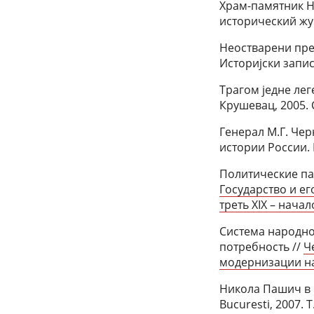
Храм-памятник Н
исторический жур
Неостварени прев
Историјски запис
Трагом једне лег
Крушевац, 2005. С
Генерал М.Г. Чер
истории России. М
Политические па
Государство и е
треть XIX – начало
Система народно
потребность //
Ч
модернизации на 
Никола Пашич в Р
Bucuresti, 2007. T