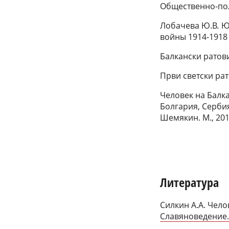
Общественно-поли
Лобачева Ю.В
.
Юг
войны 1914-1918 г
Балкански ратови
Први светски рат.
Человек на Балк
Болгария, Сербия,
Шемякин. М., 201
Литература
Силкин А.А. Чело
Славяноведение. 