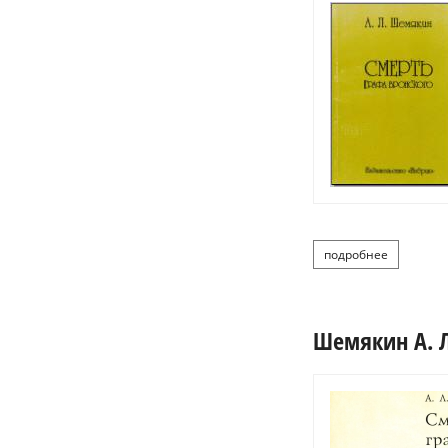
подробнее
о шем
Шемякин А. Л.