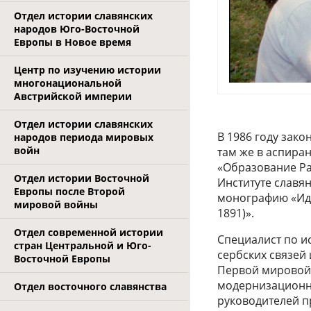
Отдел истории славянских
народов Юго-Восточной
Европы в Новое время
Центр по изучению истории
многонациональной
Австрийской империи
Отдел истории славянских
В 1986 году зако
народов периода мировых
войн
там же в аспиран
«Образование Рад
Отдел истории Восточной
Институте славя
Европы после Второй
монографию «Ид
мировой войны
1891)».
Отдел современной истории
Специалист по и
стран Центральной и Юго-
сербских связей 
Восточной Европы
Первой мировой 
модернизационны
Отдел восточного славянства
руководителей п