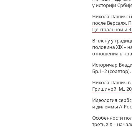
у историjи Србиj
Никола Пашич: н
после Версаля. 
Центральной и Ю
В плену у традиц
половина XIX – н
отношения в нов
Историчар Владим
Бр.1–2 (соавтор).
Никола Пашич в Б
Гришиной. М., 20
Идеология сербс
и дилеммы // Рос
Особенности пол
треть XIX – начал