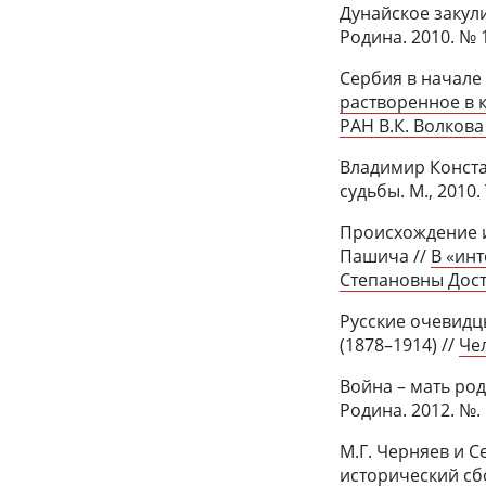
Дунайское закули
Родина. 2010. № 
Сербия в начале 
растворенное в 
РАН В.К. Волкова 
Владимир Конста
судьбы. М., 2010
Происхождение и
Пашича //
В «ин
Степановны Достя
Русские очевидц
(1878–1914) //
Чел
Война – мать род
Родина. 2012. №. 
М.Г. Черняев и 
исторический сбо