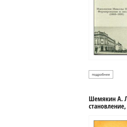
подробнее
о шемякин
Шемякин А. Л
становление,