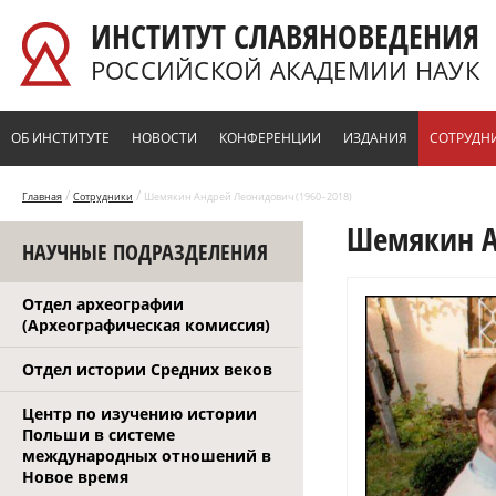
Перейти к основному содержанию
ИНСТИТУТ СЛАВЯНОВЕДЕНИЯ
РОССИЙСКОЙ АКАДЕМИИ НАУК
ОБ ИНСТИТУТЕ
НОВОСТИ
КОНФЕРЕНЦИИ
ИЗДАНИЯ
СОТРУДН
/
/
Главная
Сотрудники
Шемякин Андрей Леонидович (1960–2018)
Шемякин А
НАУЧНЫЕ ПОДРАЗДЕЛЕНИЯ
Отдел археографии
(Археографическая комиссия)
Отдел истории Средних веков
Центр по изучению истории
Польши в системе
международных отношений в
Новое время