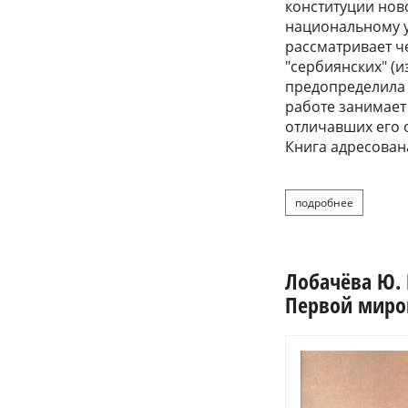
конституции нов
национальному у
рассматривает ч
"сербиянских" (и
предопределила 
работе занимает
отличавших его 
Книга адресован
подробнее
о силки
Лобачёва Ю. 
Первой миров