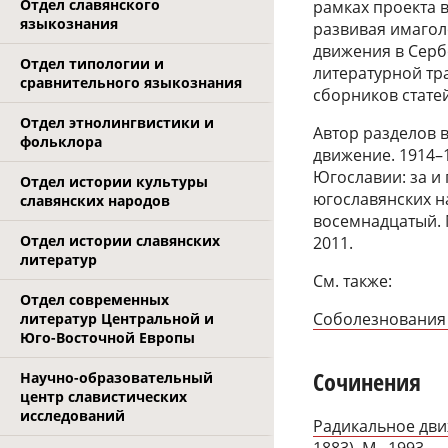
Отдел славянского
рамках проекта в
языкознания
развивая имагол
движения в Сербо
Отдел типологии и
литературной тр
сравнительного языкознания
сборников статей
Отдел этнолингвистики и
Автор разделов 
фольклора
движение. 1914–1
Югославии: за и
Отдел истории культуры
югославянских нар
славянских народов
восемнадцатый. М
Отдел истории славянских
2011.
литератур
См. также:
Отдел современных
Соболезнования
литератур Центральной и
Юго-Восточной Европы
Сочинения
Научно-образовательный
центр славистических
исследований
Радикальное дви
1883). М., 1993
.