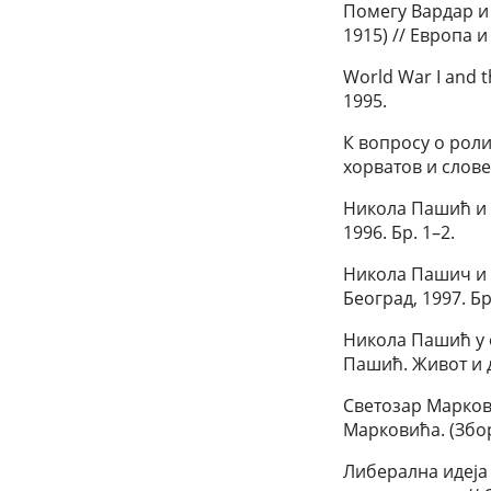
Помегу Вардар и 
1915) // Европа 
World War I and t
1995.
К вопросу о рол
хорватов и слове
Никола Пашић и Б
1996. Бр. 1–2.
Никола Пашич и р
Београд, 1997. Бр
Никола Пашић у е
Пашић. Живот и д
Светозар Марков
Марковића. (Збор
Либерална идеjа 