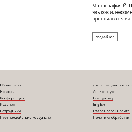
Монография Й. П
языков и, несом
преподавателей 
подробнее
о пирьевец
Об институте
Диссертационные со
Новости
Аспирантура
Конференции
Сотруднику
Издания
English
Сотрудники
Старая версия сайта
Противодействие коррупции
Политика обработки 