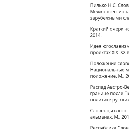
Пилько Н.С. Слов
Межконфессионал
зарубежными слав
Краткий очерк но
2014.
Идея югославизм
проектах ХIX–XX в
Положение словен
Национальные ме
положение. М., 2
Распад Австро-В
границе после П
политике русских
Словенцы в югосл
альманах. М., 201
Республика Слов