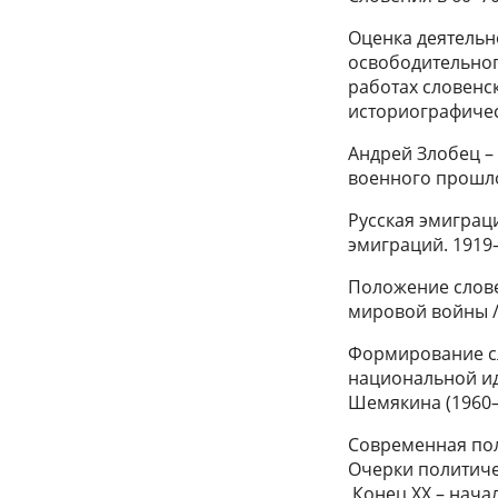
Оценка деятельн
освободительног
работах словенс
историографичес
Андрей Злобец – 
военного прошло
Русская эмиграция
эмиграций. 1919–
Положение слове
мировой войны /
Формирование с
национальной ид
Шемякина (1960–2
Современная пол
Очерки политиче
Конец XX – начало