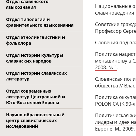
Отдел славянского
Национальные ор
языкознания
славяноведения в
Отдел типологии и
Советские гражд
сравнительного языкознания
Профессор Серге
Отдел этнолингвистики и
Словения под вла
фольклора
Политика нацис
Отдел истории культуры
меньшинству в Сл
славянских народов
2008. № 1
.
Отдел истории славянских
Словенская полит
литератур
общества // Влас
Отдел современных
Политика оккупац
литератур Центральной и
Юго-Восточной Европы
POLONICA (К 90-л
Научно-образовательный
Политическая жи
центр славистических
лидеры и идея н
исследований
Европе. М., 2009
.