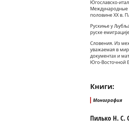
Югославско-италь
Международные 
половине ХХ в. 
Рускиње у Љубља
руске емиграције
Словения. Из ме
уважаемая в мир
документах и ма
Юго-Восточной Ев
Книги:
Монография
Пилько Н. С.