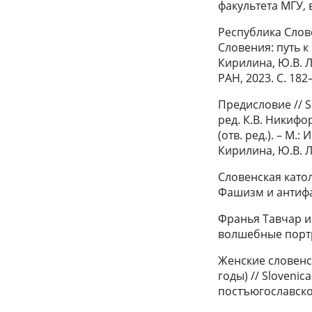
факультета МГУ, 
Республика Слове
Словения: путь к 
Кирилина, Ю.В. Л
РАН, 2023. С. 182
Предисловие // S
ред. К.В. Никифо
(отв. ред.). – М.:
Кирилина, Ю.В. 
Словенская катол
Фашизм и антифаш
Франья Тавчар и
волшебные портр
Женские словенс
годы) // Sloveni
постъюгославском