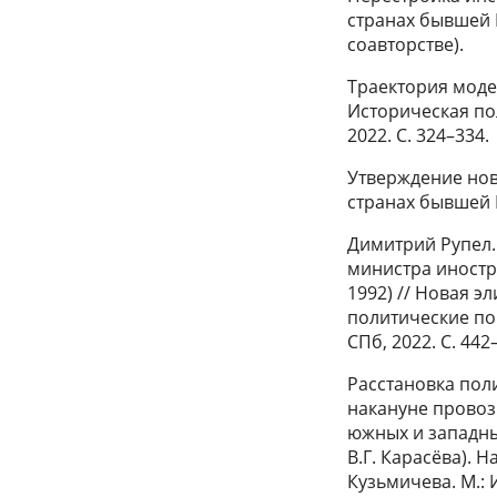
странах бывшей Ю
соавторстве).
Траектория моде
Историческая по
2022. С. 324–334.
Утверждение нов
странах бывшей Ю
Димитрий Рупел.
министра иностр
1992) // Новая э
политические порт
СПб, 2022. С. 442
Расстановка пол
накануне провоз
южных и западны
В.Г. Карасёва). Н
Кузьмичева. М.: 