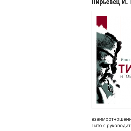
Пирьевец Й. Т
взаимоотношен
Тито с руководит