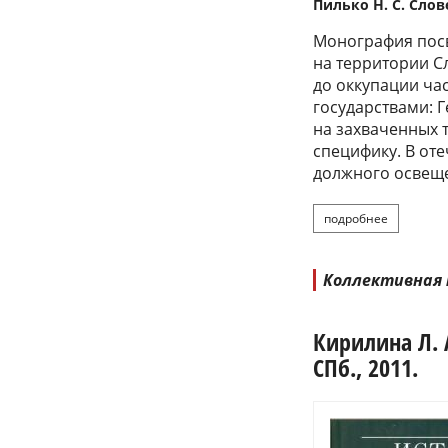
Пилько Н. С. Слове
Монография пос
на территории С
до оккупации ча
государствами: Г
на захваченных
специфику. В от
должного освещ
подробнее
о пилько 
Коллективная
Кирилина Л. А
СПб., 2011.