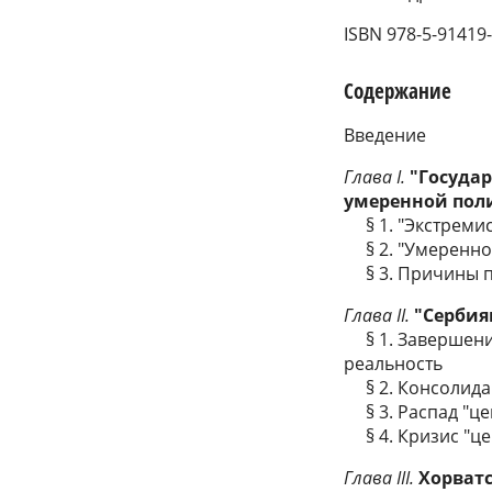
ISBN 978-5-91419
Содержание
Введение
Глава I.
"Госуда
умеренной пол
§ 1. "Экстремис
§ 2. "Умеренное
§ 3. Причины п
Глава II.
"Сербия
§ 1. Завершение
реальность
§ 2. Консолидац
§ 3. Распад "це
§ 4. Кризис "це
Глава III.
Хорват