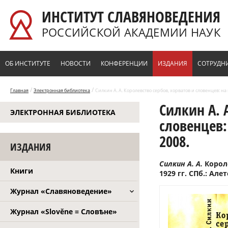
Перейти к основному содержанию
ИНСТИТУТ СЛАВЯНОВЕДЕНИЯ
РОССИЙСКОЙ АКАДЕМИИ НАУК
ОБ ИНСТИТУТЕ
НОВОСТИ
КОНФЕРЕНЦИИ
ИЗДАНИЯ
СОТРУДН
/
/
Главная
Электронная библиотека
Силкин А. А. Королевство сербов, хорватов и словенцев: на п
Силкин А. 
ЭЛЕКТРОННАЯ БИБЛИОТЕКА
словенцев: 
2008.
ИЗДАНИЯ
Силкин А. А.
Короле
Книги
1929 гг. СПб.: Алет
Журнал «Славяноведение»
Журнал «Slověne = Словѣне»