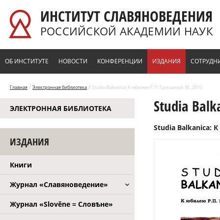
Перейти к основному содержанию
ИНСТИТУТ СЛАВЯНОВЕДЕНИЯ
РОССИЙСКОЙ АКАДЕМИИ НАУК
ОБ ИНСТИТУТЕ
НОВОСТИ
КОНФЕРЕНЦИИ
ИЗДАНИЯ
СОТРУДН
/
/
Главная
Электронная библиотека
Studia Balkanica: К юбилею Р. П. Гришиной. М., 2010.
Studia Balk
ЭЛЕКТРОННАЯ БИБЛИОТЕКА
Studia Balkanica: 
ИЗДАНИЯ
Книги
Журнал «Славяноведение»
Журнал «Slověne = Словѣне»