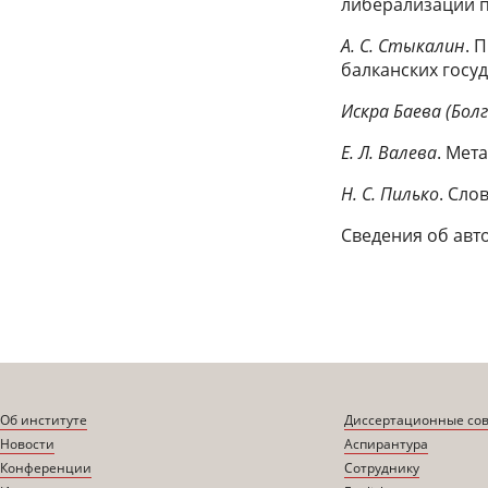
либерализации п
А. С. Стыкалин
. 
балканских госуд
Искра Баева (Бол
Е. Л. Валева
. Мет
Н. С. Пилько
. Сло
Сведения об авт
Об институте
Диссертационные со
Новости
Аспирантура
Конференции
Сотруднику