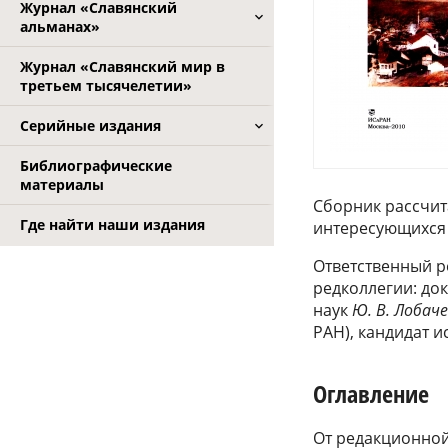
Журнал «Славянский
альманах»
Журнал «Славянский мир в
третьем тысячелетии»
Серийные издания
Библиографические
материалы
Сборник рассчит
Где найти наши издания
интересующихся
Ответственный р
редколлегии: до
наук
Ю.
В.
Лобач
РАН), кандидат 
Оглавление
От редакционной