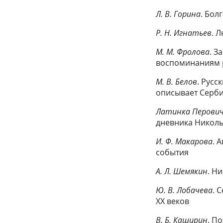
Л. В. Горина
. Бол
Р. Н. Игнатьев
. 
М. М. Фролова
. З
воспоминаниям 
М. В. Белов
. Русс
описывает Серб
Латинка Перович
дневника Никол
И. Ф. Макарова
. 
события
А. Л. Шемякин
. Н
Ю. В. Лобачева
. 
XX веков
В. Б. Каширин
. П