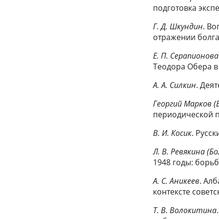
подготовка экспе
Г. Д. Шкундин
. В
отражении болг
Е. П. Серапионова
Теодора Обера в
А. А. Силкин
. Дея
Георгий Марков (
периодической п
В. И. Косик
. Русс
Л. В. Ревякина (Б
1948 годы: борьб
А. С. Аникеев
. Ал
контексте советс
Т.
В. Волокитина