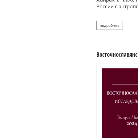
России с антроп
подробнее
о лескин
Восточнославянск