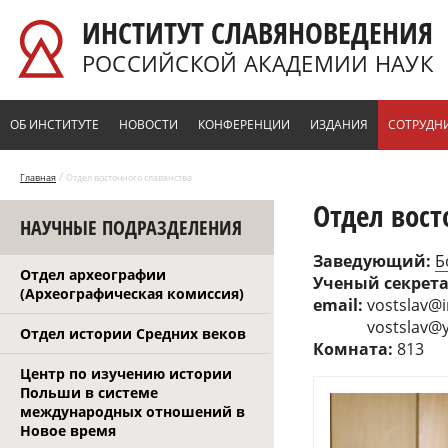
Перейти к основному содержанию
ИНСТИТУТ СЛАВЯНОВЕДЕНИЯ
РОССИЙСКОЙ АКАДЕМИИ НАУК
ОБ ИНСТИТУТЕ
НОВОСТИ
КОНФЕРЕНЦИИ
ИЗДАНИЯ
СОТРУДН
/
Главная
Отдел восточного славянства
Отдел вост
НАУЧНЫЕ ПОДРАЗДЕЛЕНИЯ
Заведующий:
Б
Отдел археографии
Ученый секрет
(Археографическая комиссия)
email:
vostslav@i
vostslav@
Отдел истории Средних веков
Комната:
813
Центр по изучению истории
Польши в системе
международных отношений в
Новое время