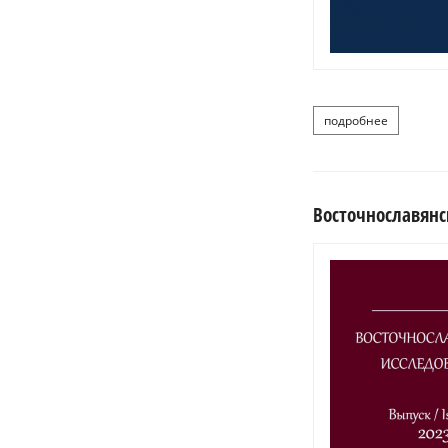
подробнее
о weißruss
Восточнославянск