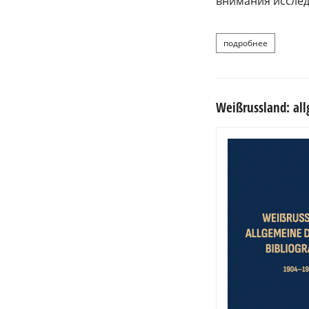
внимания исслед
подробнее
о бар
Weißrussland: al