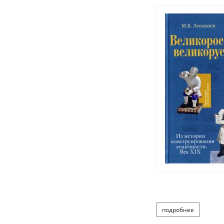
подробнее
о лескине