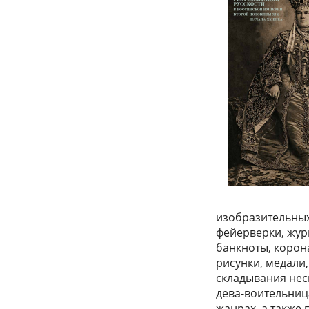
изобразительных
фейерверки, жур
банкноты, корон
рисунки, медали,
складывания нес
дева-воительниц
жанрах, а также