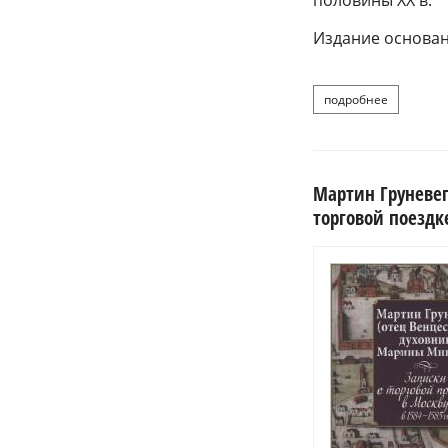
половины XX в.
Издание основано
подробнее
о белорусс
Мартин Груневег
торговой поездке