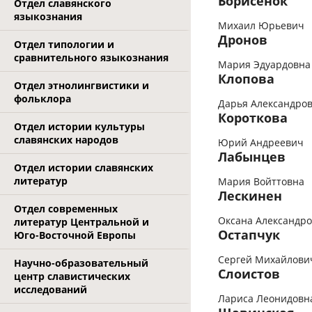
Борисёнок
Отдел славянского
языкознания
Михаил Юрьевич
Дронов
Отдел типологии и
сравнительного языкознания
Мария Эдуардовна
Клопова
Отдел этнолингвистики и
фольклора
Дарья Александро
Короткова
Отдел истории культуры
славянских народов
Юрий Андреевич
Лабынцев
Отдел истории славянских
литератур
Мария Войттовна
Лескинен
Отдел современных
Оксана Александр
литератур Центральной и
Остапчук
Юго-Восточной Европы
Сергей Михайлови
Научно-образовательный
Слоистов
центр славистических
исследований
Лариса Леонидовн