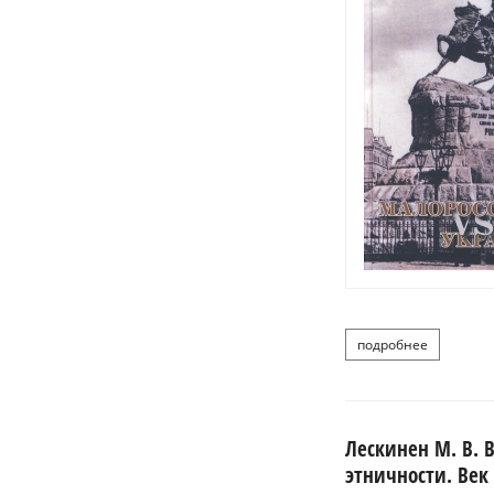
подробнее
о мал
Лескинен М. В. 
этничности. Век 