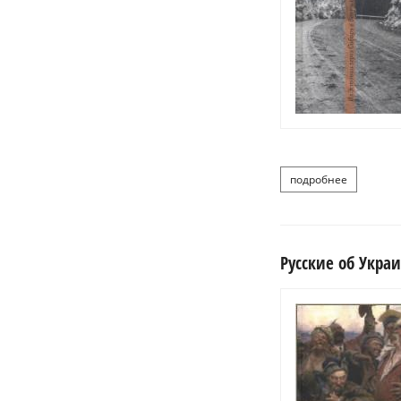
подробнее
о ляйч а.
Русские об Украи