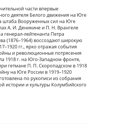
чительной части впервые
ого деятеля Белого движения на Юге
а штаба Вооруженных сил на Юге
ах А. И. Деникине и П. Н. Врангеле
а генерал-лейтенанта Петра
а (1876–1964) воссоздают широкую
7–1920 гг., ярко отражая события
ойны и революционные потрясения
ла 1918 г. на Юго-Западном фронте,
ри гетмане П. П. Скоропадском в 1918
ойну на Юге России в 1919–1920
дготовлена по рукописи из собрания
ой истории и культуры Колумбийского