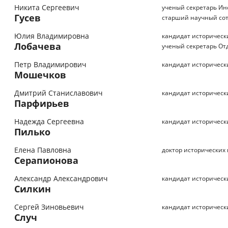
Никита Сергеевич
ученый секретарь Инс
Гусев
старший научный со
Юлия Владимировна
кандидат историческ
Лобачева
ученый секретарь От
Петр Владимирович
кандидат историческ
Мошечков
Дмитрий Станиславович
кандидат историческ
Парфирьев
Надежда Сергеевна
кандидат историческ
Пилько
Елена Павловна
доктор исторических 
Серапионова
Александр Александрович
кандидат историческ
Силкин
Сергей Зиновьевич
кандидат историческ
Случ