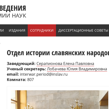
ВЕДЕНИЯ
МИИ НАУК
ИИ
ИЗДАНИЯ
СОТРУДНИКИ
ДИССЕРТАЦИОННЫЕ СОВЕТЫ
н
Отдел истории славянских народ
Заведующий:
Серапионова Елена Павловна
Ученый секретарь:
Лобачева Юлия Владимировна
email:
interwar.period@inslav.ru
Комната:
807