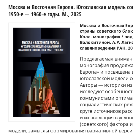
Москва и Восточная Европа. Югославская модель со
1950-е ― 1960-е годы. М., 2025
Москва и Восточная Ев
страны советского блока
Колл. монография / под о
Волокитиной, А.Р. Лагно
славяноведения РАН, 202
Предлагаемая вниман
монография продолжа
Европа» и посвящена 
югославской модели со
Авторы ― историки из
исследуют особеннос
коммунистами оптима
социалистических ре
круге источников рас
и их эволюция в усло
(советского) фактора 
модели, замыслы формирования вариативной верси