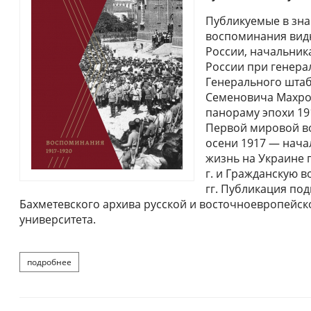
Публикуемые в зна
воспоминания видн
России, начальник
России при генерал
Генерального штаб
Семеновича Махров
панораму эпохи 191
Первой мировой в
осени 1917 — нача
жизнь на Украине п
г. и Гражданскую в
гг. Публикация по
Бахметевского архива русской и восточноевропейск
университета.
подробнее
о махров п.с. воспоминания 1917–1920 гг. м., 2025