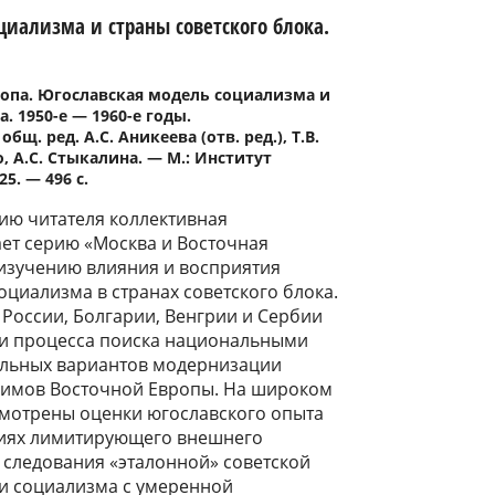
циализма и страны советского блока.
ропа. Югославская модель социализма и
. 1950-е ― 1960-е годы.
бщ. ред. А.С. Аникеева (отв. ред.), Т.В.
, А.С. Стыкалина. ― М.: Институт
5. ― 496 с.
ию читателя коллективная
ет серию «Москва и Восточная
изучению влияния и восприятия
циализма в странах советского блока.
 России, Болгарии, Венгрии и Сербии
ти процесса поиска национальными
льных вариантов модернизации
жимов Восточной Европы. На широком
смотрены оценки югославского опыта
виях лимитирующего внешнего
и следования «эталонной» советской
и социализма с умеренной