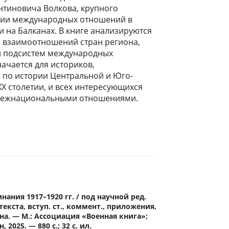
нтиновича Волкова, крупного
рии международных отношений в
 на Балканах. В книге анализируются
 взаимоотношений стран региона,
и подсистем международных
ачается для историков,
по истории Центральной и Юго-
Х столетии, и всех интересующихся
межнациональными отношениями.
чной европе в первой половине хх в. памяти владимира константиновича
волкова. м., 2025
нания 1917–1920 гг. / под научной ред.
 текста, вступ. ст., коммент., приложения,
ина. — М.: Ассоциация «Военная книга»;
2025. — 880 с.; 32 с. ил.