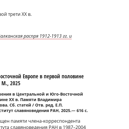
ой трети ХХ в.
Балканская распря 1912-1913 гг. и
сточной Европе в первой половине
 М., 2025
ения в Центральной и Юго-Восточной
вине ХХ в. Памяти Владимира
а. Сб. статей / Отв. ред. Е.П.
ститут славяноведения РАН, 2025.― 616 с.
ящен памяти члена-корреспондента
тута славяноведения РАН в 1987–2004