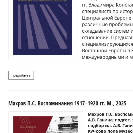
гг. Владимира Конста
специалиста по исто
Центральной Европе и
различные проблемы
складывание систем 
отношений. Предназн
специализирующихся 
Восточной Европы в Х
международными и 
подробнее
о международные отношения в центральной и юго-восто
Махров П.С. Воспоминания 1917–1920 гг. М., 2025
Махров П.С. Воспоми
А.В. Ганина; подгот.
подбор ил. А.В. Ган
Кучково поле Музеон, 