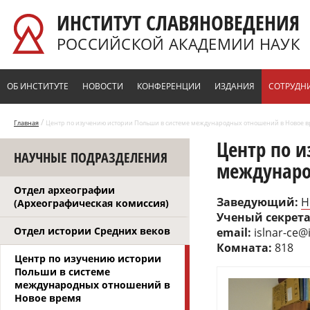
Перейти к основному содержанию
ИНСТИТУТ СЛАВЯНОВЕДЕНИЯ
РОССИЙСКОЙ АКАДЕМИИ НАУК
ОБ ИНСТИТУТЕ
НОВОСТИ
КОНФЕРЕНЦИИ
ИЗДАНИЯ
СОТРУДН
/
Главная
Центр по изучению истории Польши в системе международных отношений в Новое 
Центр по 
НАУЧНЫЕ ПОДРАЗДЕЛЕНИЯ
междунаро
Отдел археографии
Заведующий:
Н
(Археографическая комиссия)
Ученый секрет
Отдел истории Средних веков
email:
islnar-ce@
Комната:
818
Центр по изучению истории
Польши в системе
международных отношений в
Новое время