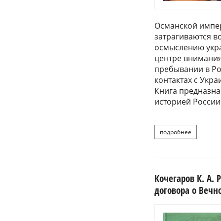
Османской импе
затрагиваются в
осмыслению украи
центре внимания
пребывании в Ро
контактах с Укра
Книга предназна
историей России
подробнее
о кочег
Кочегаров К. А.
договора о Вечн