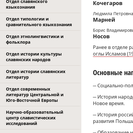
Отдел славянского
Кочегаров
языкознания
Людмила Петровн
Отдел типологии и
Марней
сравнительного языкознания
Борис Владимиров
Носов
Отдел этнолингвистики и
фольклора
Ранее в отделе 
оглы Исламов (19
Отдел истории культуры
славянских народов
Основные на
Отдел истории славянских
литератур
─ Социально-пол
Отдел современных
литератур Центральной и
─ История народ
Юго-Восточной Европы
Новое время.
Научно-образовательный
─ История росси
центр славистических
развития Польши
исследований
─ Образование н