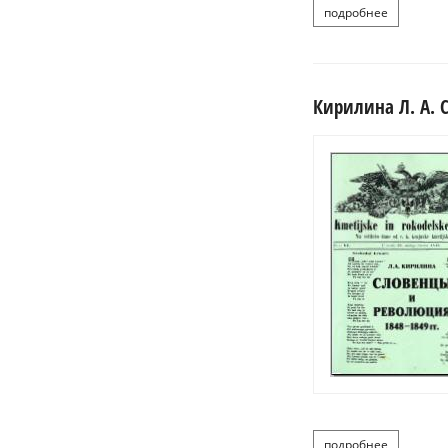
подробнее
о кочега
Кирилина Л. А. 
подробнее
о кирилин