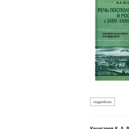
подробнее
о ко
Кочегаров К. А.