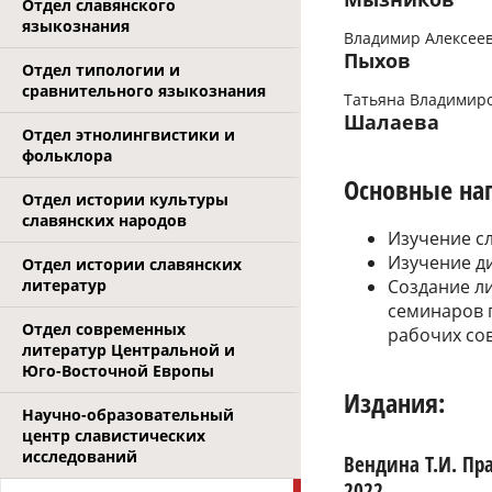
Отдел славянского
языкознания
Владимир Алексее
Пыхов
Отдел типологии и
сравнительного языкознания
Татьяна Владимир
Шалаева
Отдел этнолингвистики и
фольклора
Основные на
Отдел истории культуры
славянских народов
Изучение сл
Изучение д
Отдел истории славянских
Создание л
литератур
семинаров 
Отдел современных
рабочих со
литератур Центральной и
Юго-Восточной Европы
Издания:
Научно-образовательный
центр славистических
исследований
Вендина Т.И. Пр
2022