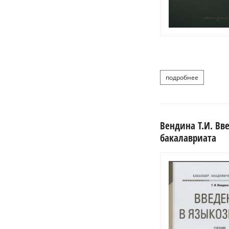
подробнее
о общесл
Вендина Т.И. Вв
бакалавриата