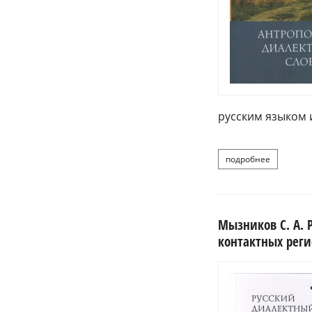
русским языком 
подробнее
о вендина
Мызников С. А. 
контактных регио