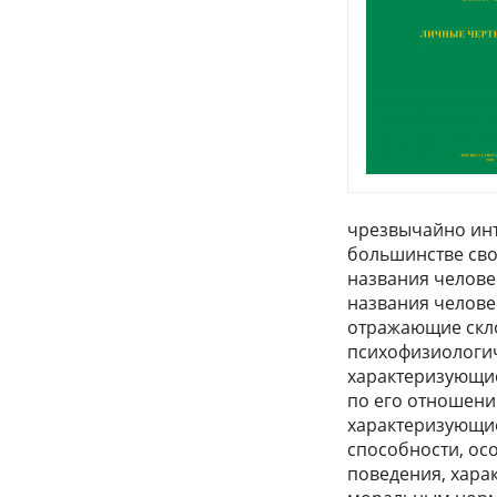
чрезвычайно инт
большинстве сво
названия человек
названия челове
отражающие скло
психофизиологич
характеризующие
по его отношению
характеризующие
способности, ос
поведения, хара