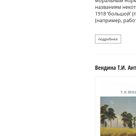
моральным норма
названиям некот
1918 ‘большой’ (п
(например, работа
подробнее
о общесла
Вендина Т.И. Ант