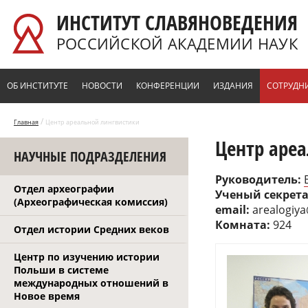
Перейти к основному содержанию
ИНСТИТУТ СЛАВЯНОВЕДЕНИЯ
РОССИЙСКОЙ АКАДЕМИИ НАУК
ОБ ИНСТИТУТЕ
НОВОСТИ
КОНФЕРЕНЦИИ
ИЗДАНИЯ
СОТРУДН
/
Главная
Центр ареальной лингвистики
Центр аре
НАУЧНЫЕ ПОДРАЗДЕЛЕНИЯ
Руководитель:
Отдел археографии
Ученый секрет
(Археографическая комиссия)
email:
arealogiya
Комната:
924
Отдел истории Средних веков
Центр по изучению истории
Польши в системе
международных отношений в
Новое время