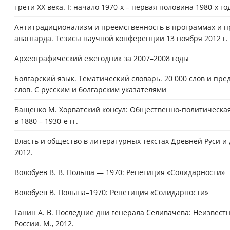
трети XX века. I: начало 1970-х – первая половина 1980-х год
Антитрадиционализм и преемственность в программах и пр
авангарда. Тезисы научной конференции 13 ноября 2012 г. 
Археографический ежегодник за 2007–2008 годы
Болгарский язык. Тематический словарь. 20 000 слов и пр
слов. С русским и болгарским указателями
Ващенко М. Хорватский консул: Общественно-политическая
в 1880 – 1930-е гг.
Власть и общество в литературных текстах Древней Руси и дру
2012.
Волобуев В. В. Польша — 1970: Репетиция «Солидарности»
Волобуев В. Польша–1970: Репетиция «Солидарности»
Ганин А. В. Последние дни генерала Селивачева: Неизвес
России. М., 2012.