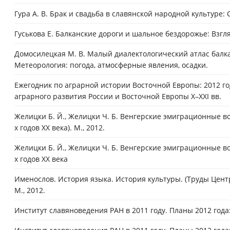
Гура А. В. Брак и свадьба в славянской народной культуре: 
Гуськова Е. Балканские дороги и шальное бездорожье: Взгл
Домосилецкая М. В. Малый диалектологический атлас балкан
Метеорология: погода, атмосферные явления, осадки.
Ежегодник по аграрной истории Восточной Европы: 2012 го
аграрного развития России и Восточной Европы X–XXI вв.
Желицки Б. Й., Желицки Ч. Б. Венгерские эмиграционные во
х годов XX века). М., 2012.
Желицки Б. Й., Желицки Ч. Б. Венгерские эмиграционные во
х годов XX века
Именослов. История языка. История культуры. (Труды Центр
М., 2012.
Институт славяноведения РАН в 2011 году. Планы 2012 год