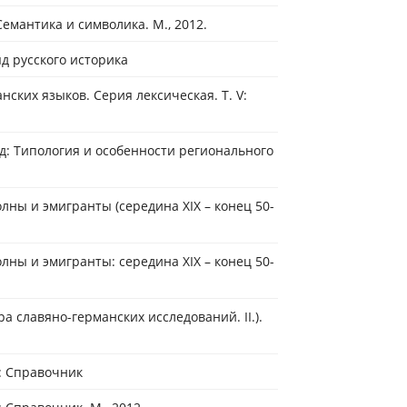
Семантика и символика. М., 2012.
яд русского историка
ских языков. Серия лексическая. Т. V:
д: Типология и особенности регионального
лны и эмигранты (середина XIX – конец 50-
лны и эмигранты: середина XIX – конец 50-
а славяно-германских исследований. II.).
а: Справочник