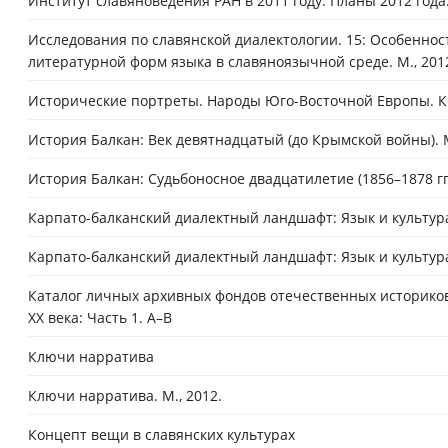
Институт славяноведения РАН в 2011 году. Планы 2012 года:
Исследования по славянской диалектологии. 15: Особенно
литературной форм языка в славяноязычной среде. М., 201
Исторические портреты. Народы Юго-Восточной Европы. Конец
История Балкан: Век девятнадцатый (до Крымской войны). М
История Балкан: Судьбоносное двадцатилетие (1856–1878 гг.)
Карпато-балканский диалектный ландшафт: Язык и культура
Карпато-балканский диалектный ландшафт: Язык и культура:
Каталог личных архивных фондов отечественных историков:
XX века: Часть 1. А–В
Ключи нарратива
Ключи нарратива. М., 2012.
Концепт вещи в славянских культурах