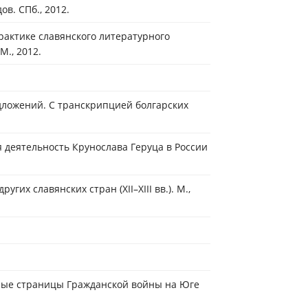
ов. СПб., 2012.
актике славянского литературного
М., 2012.
едложений. С транскрипцией болгарских
 деятельность Крунослава Геруца в России
гих славянских стран (XII–XIII вв.). М.,
тные страницы Гражданской войны на Юге