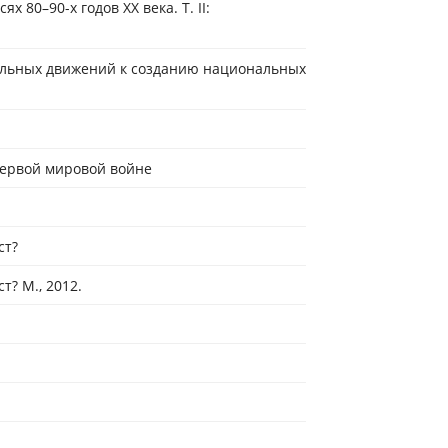
 80–90-х годов XX века. Т. II:
нальных движений к созданию национальных
 Первой мировой войне
ст?
т? М., 2012.