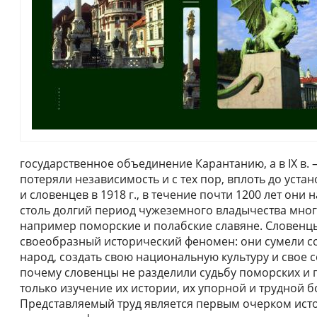
государственное объединение Карантанию, а в ІХ в. 
потеряли независимость и с тех пор, вплоть до уста
и словенцев в 1918 г., в течение почти 1200 лет они
столь долгий период чужеземного владычества мно
например поморские и полабские славяне. Словенц
своеобразный исторический феномен: они сумели с
народ, создать свою национальную культуру и свое с
почему словенцы не разделили судьбу поморских и п
только изучение их истории, их упорной и трудной 
Представляемый труд является первым очерком ист