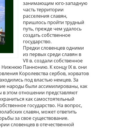
занимающим юго-западную
часть территории
расселения славян,
пришлось пройти трудный
путь, прежде чем удалось
создать собственное
государство.
Предки словенцев одними
из первых среди славян в
VІІ в. создали собственное
– Нижнюю Паннонию. К концу ІХ в. они
новления Королевства сербов, хорватов
 находились под властью немцев. За
гие народы были ассимилированы, как
ы в этом отношении представляют
охраниться как самостоятельный
обственное государство. На вопрос,
олабских славян, может ответить
борьбы за свое существование.
ории словенцев в отечественной