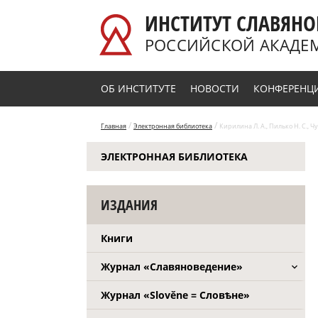
Перейти к основному содержанию
ИНСТИТУТ СЛАВЯНО
РОССИЙСКОЙ АКАДЕ
ОБ ИНСТИТУТЕ
НОВОСТИ
КОНФЕРЕНЦ
/
/
Главная
Электронная библиотека
Кирилина Л. А., Пилько Н. С., 
ЭЛЕКТРОННАЯ БИБЛИОТЕКА
ИЗДАНИЯ
Книги
Журнал «Славяноведение»
Журнал «Slověne = Словѣне»