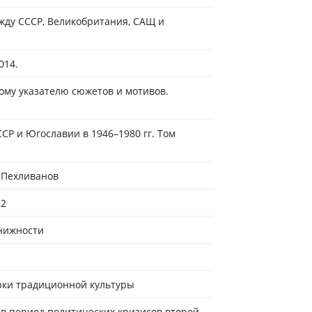
ежду СССР, Великобритания, САЩ и
014.
ому указателю сюжетов и мотивов.
Р и Югославии в 1946–1980 гг. Том
 Пехливанов
22
книжности
ерки традиционной культуры
 в период политических кризисов второй