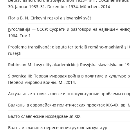
Deutschland und die Sowjetunion 1933–1941. Dokumente aus r
30. Januar 1933–31. Dezember 1934. München, 2014
Florja B. N. Církevní rozkol a slovanský svět
Jугославиjа — СССР: Сусрети и разговори на наjвишем нивоу
1964. Том 1
Problema transilvană: disputa teritorială româno-maghiară ş
ruseşti
Robinson M. Losy elity akademickiej: Rosyjska slawistyka od 19
Slovenica III: Первая мировая война в политике и культуре 
Первой мировой войны. М., 2014.
Актуальные этноязыковые и этнокультурные проблемы совре
Балканы в европейских политических проектах ХIХ–ХХI вв. М
Балто-славянские исследования ХІХ
Балты и славяне: пересечения духовных культур