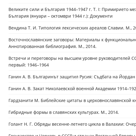
Великите сили и България 1944–1947 г. T. I: Примирието м
България (януари – октомври 1944 г.): Документи
Вендина Т. И. Типология лексических ареалов Славии. М., 2
Восточнославянские заговоры: Материалы к функциональн
Аннотированная библиография. М., 2014.
Встречи и переговоры на высшем уровне руководителей ССС
первый: 1946–1964
Ганин А. В. Българинът защитил Русия: Съдбата на Йордан
Ганин А. В. Закат Николаевской военной Академии 1914–19
Гардзанити М. Библейские цитаты в церковнославянской 
Гибридные формы в славянских культурах. М., 2014.
Голант Н. Г. Обряды весенне-летнего цикла в Валахии: Оч
Государство и Церковь в СССР и странах Восточной Европы