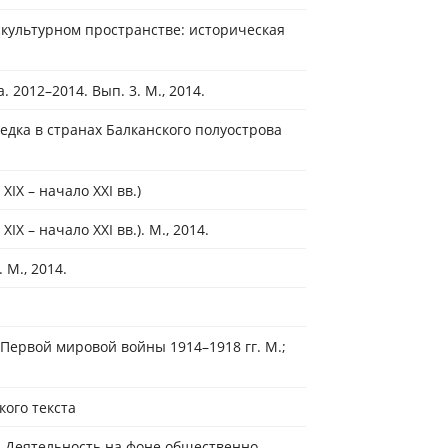
осскультурном пространстве: историческая
2012–2014. Вып. 3. М., 2014.
едка в странах Балканского полуострова
XIX – начало XXI вв.)
IX – начало XXI вв.). М., 2014.
 М., 2014.
Первой мировой войны 1914–1918 гг. М.;
ого текста
: Деятельность на фоне общественно-