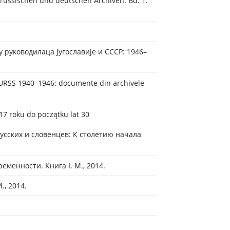
ussischen und deutschen Archiven. Bd. 1:
 руководилаца Jугославиjе и СССР: 1946–
i URSS 1940–1946: documente din archivele
17 roku do początku lat 30
русских и словенцев: К столетию начала
менности. Книга І. М., 2014.
., 2014.