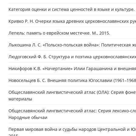
Категория оценки и система ценностей в языке и культуре. 
Кривко Р. Н. Очерки языка древних церковнославянских рук
Лепель: память о еврейском местечке. М., 2015.
Лыкошина Л. С. «Польско-польская война»: Политическая ж
Людоговский Ф. Б. Структура и поэтика церковнославянских 
Никифоров К.В. «Начертание» Илии Гарашанина и внешняя п
Новосельцев Б. С. Внешняя политика Югославии (1961–1968 г
Общеславянский лингвистический атлас (ОЛА): Серия фоне
материалы
Общеславянский лингвистический атлас: Серия лексико-сло
Народные обычаи
Первая мировая война и судьбы народов Центральной и Юг
2015.