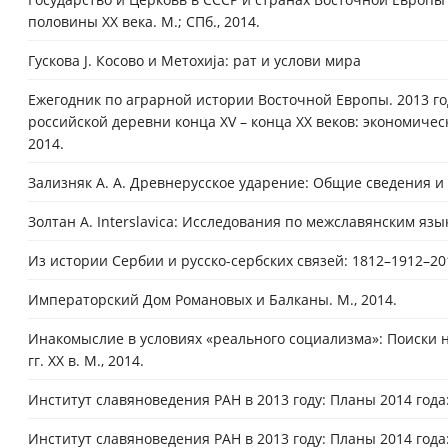
половины XX века. М.; СПб., 2014.
Гускова J. Косово и Метохиjа: рат и услови мира
Ежегодник по аграрной истории Восточной Европы. 2013 г
российской деревни конца XV – конца XX веков: экономическ
2014.
Зализняк А. А. Древнерусское ударение: Общие сведения и с
Золтан А. Interslavica: Исследования по межславянским язы
Из истории Сербии и русско-сербских связей: 1812–1912–201
Императорский Дом Романовых и Балканы. М., 2014.
Инакомыслие в условиях «реального социализма»: Поиски но
гг. XX в. М., 2014.
Институт славяноведения РАН в 2013 году: Планы 2014 год
Институт славяноведения РАН в 2013 году: Планы 2014 года: