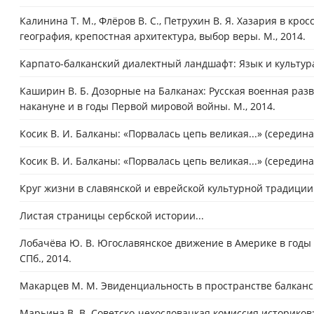
Калинина Т. М., Флёров В. С., Петрухин В. Я. Хазария в кр
география, крепостная архитектура, выбор веры. М., 2014.
Карпато-балканский диалектный ландшафт: Язык и культура. 
Каширин В. Б. Дозорные на Балканах: Русская военная разв
накануне и в годы Первой мировой войны. М., 2014.
Косик В. И. Балканы: «Порвалась цепь великая...» (середина 
Косик В. И. Балканы: «Порвалась цепь великая...» (середина X
Круг жизни в славянской и еврейской культурной традиции.
Листая страницы сербской истории...
Лобачёва Ю. В. Югославянское движение в Америке в годы 
СПб., 2014.
Макарцев М. М. Эвиденциальность в пространстве балканск
Марьина В. В. Советско-чехословацкая комиссия историков