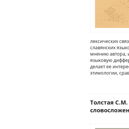
лексических свя
славянских язык
мнению автора, 
языковую диффер
делает ее интер
этимологии, сра
Толстая С.М
словосложени