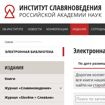
Перейти к основному содержанию
ИНСТИТУТ СЛАВЯНОВЕДЕНИЯ
РОССИЙСКОЙ АКАДЕМИИ НАУК
ОБ ИНСТИТУТЕ
НОВОСТИ
КОНФЕРЕНЦИИ
ИЗДАНИЯ
СОТРУДН
/
Главная
Электронная библиотека
Электронн
ЭЛЕКТРОННАЯ БИБЛИОТЕКА
По дате разме
ИЗДАНИЯ
Дорогие коллег
Книги
все книги наш
найти на
старой
Журнал «Славяноведение»
Журнал «Slověne = Словѣне»
Поиск по заго