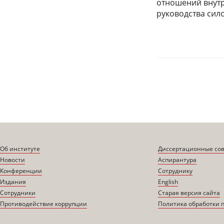
отношений внутр
руководства сило
Страницы
Об институте
Диссертационные со
Новости
Аспирантура
Конференции
Сотруднику
Издания
English
Сотрудники
Старая версия сайта
Противодействие коррупции
Политика обработки 