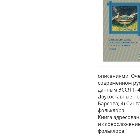
описаниями. Оче
современном рус
данным ЭССЯ 1–4
Двусоставные но
Барсова; 4) Син
фольклора.
Книга адресован
и словосложению
фольклора