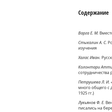
Содержание
Варга Е. М.
Вмест
Стыкалин А. С.
Ро
изучения
Халас Иван.
Русск
Колонтари Атти
сотрудничества 
Петрушева Л. И.
много общего с д
1925 гг.)
Лукьянов Ф. Е.
Вен
писались на бер