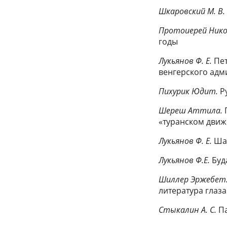
Шкаровский М. В
Протоиерей Нико
годы
Лукьянов Ф. Е.
Пет
венгерского адм
Пихурик Юдит.
Р
Шереш Аттила.
«туранском дви
Лукьянов Ф. Е.
Ша
Лукьянов Ф.Е.
Буд
Шиллер Эржебет
литература глаз
Стыкалин А. С.
П