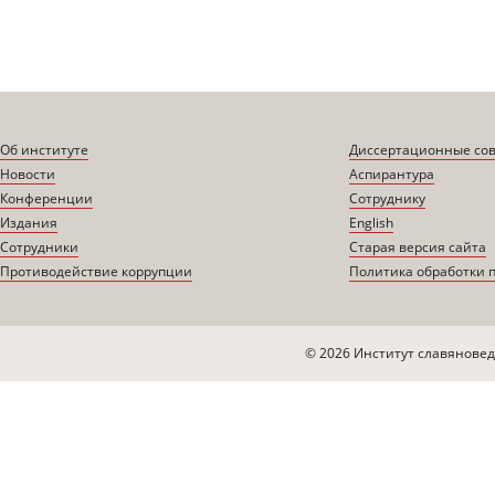
Об институте
Диссертационные со
Новости
Аспирантура
Конференции
Сотруднику
Издания
English
Сотрудники
Старая версия сайта
Противодействие коррупции
Политика обработки 
© 2026 Институт славяновед