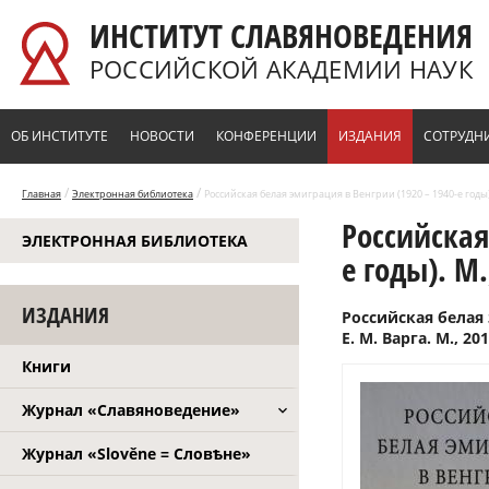
Перейти к основному содержанию
ИНСТИТУТ СЛАВЯНОВЕДЕНИЯ
РОССИЙСКОЙ АКАДЕМИИ НАУК
ОБ ИНСТИТУТЕ
НОВОСТИ
КОНФЕРЕНЦИИ
ИЗДАНИЯ
СОТРУДН
/
/
Главная
Электронная библиотека
Российская белая эмиграция в Венгрии (1920 – 1940-е годы).
Российская
ЭЛЕКТРОННАЯ БИБЛИОТЕКА
е годы). М.
ИЗДАНИЯ
Российская белая 
Е. М. Варга. М., 201
Книги
Журнал «Славяноведение»
Журнал «Slověne = Словѣне»