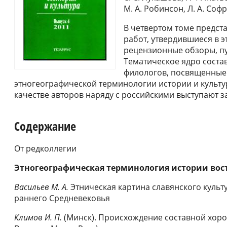
М. А. Робинсон, Л. А. Соф
В четвертом томе предс
работ, утвердившиеся в э
рецензионные обзоры, п
Тематическое ядро соста
филологов, посвященные
этногеографической терминологии истории и культу
качестве авторов наряду с российскими выступают 
Содержание
От редколлегии
Этногеографическая терминология истории вос
Васильев М. А.
Этническая картина славянского культ
раннего Средневековья
Климов И. П.
(Минск). Происхождение составной хоро