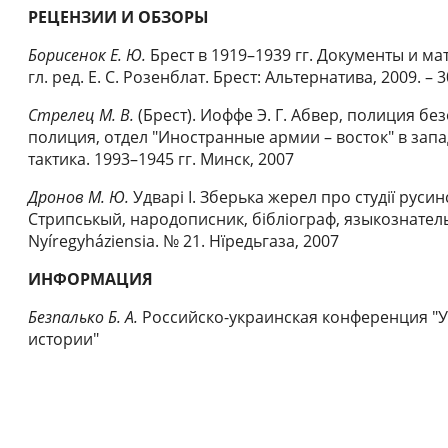
РЕЦЕНЗИИ И ОБЗОРЫ
Борисенок Е. Ю.
Брест в 1919–1939 гг. Документы и мате
гл. ред. Е. С. Розенблат. Брест: Альтернатива, 2009. – 3
Стрелец М. В.
(Брест). Иоффе Э. Г. Абвер, полиция бе
полиция, отдел "Иностранные армии – восток" в запа
тактика. 1993–1945 гг. Минск, 2007
Дронов М. Ю.
Удварi I. Зберька жерел про студiï русинс
Стрипськый, народописник, бiблiограф, языкознатель, 
Nyíregyháziensia. № 21. Hïредьгаза, 2007
ИНФОРМАЦИЯ
Безпалько Б. А.
Российско-украинская конференция "У
истории"