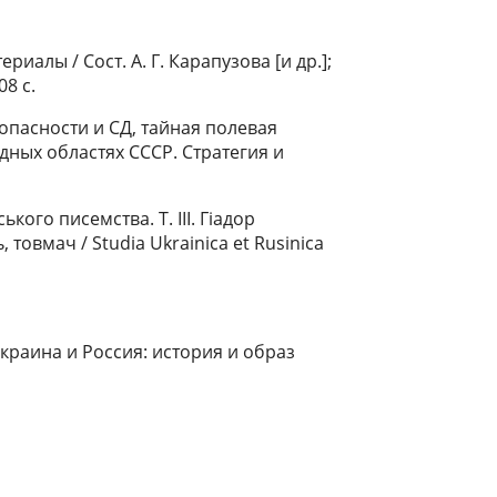
риалы / Сост. А. Г. Карапузова [и др.];
08 с.
зопасности и СД, тайная полевая
дных областях СССР. Стратегия и
ького писемства. Т. III. Гiадор
товмач / Studia Ukrainica et Rusinica
краина и Россия: история и образ