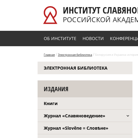
Перейти к основному содержанию
ИНСТИТУТ СЛАВЯНО
РОССИЙСКОЙ АКАДЕ
ОБ ИНСТИТУТЕ
НОВОСТИ
КОНФЕРЕНЦ
/
/
Главная
Электронная библиотека
Белоруссия и Украина: история и
ЭЛЕКТРОННАЯ БИБЛИОТЕКА
ИЗДАНИЯ
Книги
Журнал «Славяноведение»
Журнал «Slověne = Словѣне»