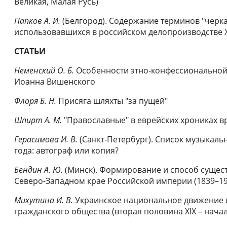
Великая, Малая Русь)
Папков А. И.
(Белгород). Содержание терминов "черка
использовавшихся в российском делопроизводстве X
СТАТЬИ
Неменский О. Б.
Особенности этно-конфессиональной
Иоанна Вишенского
Флоря Б. Н.
Присяга шляхты "за пущей"
Шпирт А. М.
"Православные" в еврейских хрониках 
Герасимова И. В.
(Санкт-Петербург). Список музыкаль
года: автограф или копия?
Бендин А. Ю.
(Минск). Формирование и способ сущес
Северо-Западном крае Российской империи (1839–190
Михутина И. В.
Украинское национальное движение
гражданского общества (вторая половина XIX – начало