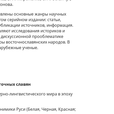
ронова.
тавлены основные жанры научных
том серийном издании: статьи,
убликации источников, информация.
вляют исследования историков и
 дискуссионной прооблематике
ры восточнославянских народов. В
зарубежные ученые.
точных славян
урно-лингвистического мира в эпоху
нимики Руси (Белая, Черная, Красная;