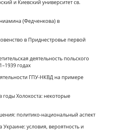
орский и Киевский университет св.
ениамина (Федченкова) в
ховенство в Приднестровье первой
етительская деятельность польского
1–1939 годах
ятельности ГПУ-НКВД на примере
в годы Холокоста: некоторые
ошения: политико-национальный аспект
Украине: условия, вероятность и