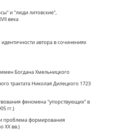
сы" и "люди литовские",
VII века
 идентичности автора в сочинениях
времен Богдана Хмельницкого
ного трактата Николая Дилецкого 1723
твования феномена "упорствующих" в
5 гг.)
 и проблема формирования
 XX вв.)