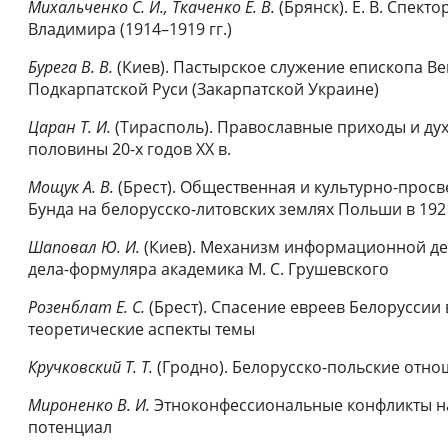
Михальченко С. И., Ткаченко Е. В.
(Брянск). Е. В. Спект
Владимира (1914–1919 гг.)
Бурега В. В.
(Киев). Пастырское служение епископа В
Подкарпатской Руси (Закарпатской Украине)
Царан Т. И.
(Тирасполь). Православные приходы и ду
половины 20-х годов XX в.
Мощук А. В.
(Брест). Общественная и культурно-просв
Бунда на белорусско-литовских землях Польши в 192
Шаповал Ю. И.
(Киев). Механизм информационной де
дела-формуляра академика М. С. Грушевского
Розенблат Е. С.
(Брест). Спасение евреев Белоруссии 
теоретические аспекты темы
Кручковский Т. Т.
(Гродно). Белорусско-польские отн
Мироненко В. И.
Этноконфессиональные конфликты на 
потенциал