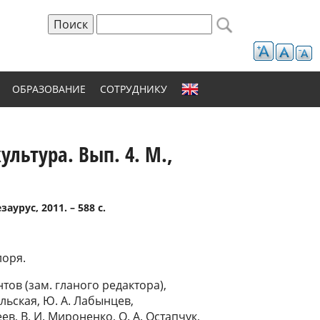
Поиск
Форма поиска
ОБРАЗОВАНИЕ
СОТРУДНИКУ
ультура. Вып. 4. М.,
аурус, 2011. – 588 с.
лоря.
нтов (зам. гланого редактора),
ольская, Ю. А. Лабынцев,
еев, В. И. Мироненко, О. А. Остапчук,