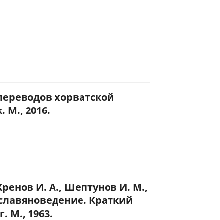
 переводов хорватской
 М., 2016.
 Хренов И. А., Шептунов И. М.,
 славяноведение. Краткий
. М., 1963.