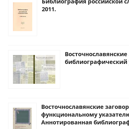
Библиография российской сло
2011.
Восточнославянские
библиографический у
Восточнославянские загово
функциональному указателю
Аннотированная библиографи