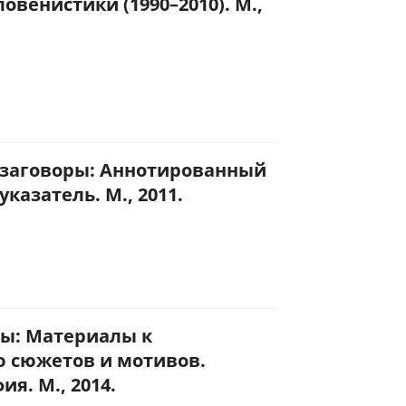
венистики (1990–2010). М.,
 заговоры: Аннотированный
казатель. М., 2011.
ры: Материалы к
 сюжетов и мотивов.
я. М., 2014.