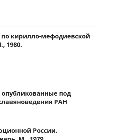
я по кирилло-мефодиевской
, 1980.
, опубликованные под
славяноведения РАН
юционной России.
рь. М., 1979.