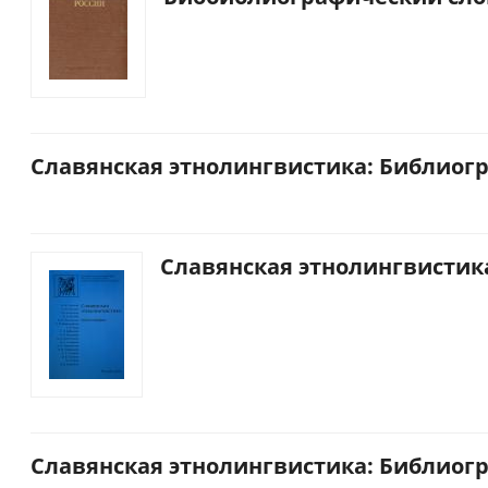
Славянская этнолингвистика: Библиогра
Славянская этнолингвистика
Славянская этнолингвистика: Библиогра