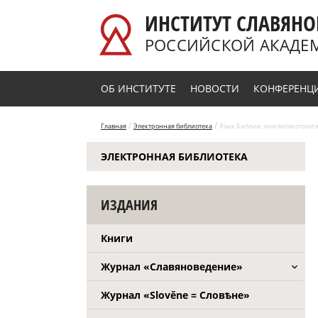
Перейти к основному содержанию
ИНСТИТУТ СЛАВЯНО
РОССИЙСКОЙ АКАДЕ
ОБ ИНСТИТУТЕ
НОВОСТИ
КОНФЕРЕНЦ
/
/
Главная
Электронная библиотека
Язык Библии: лингвотекстологич
ЭЛЕКТРОННАЯ БИБЛИОТЕКА
ИЗДАНИЯ
Книги
Журнал «Славяноведение»
Журнал «Slověne = Словѣне»