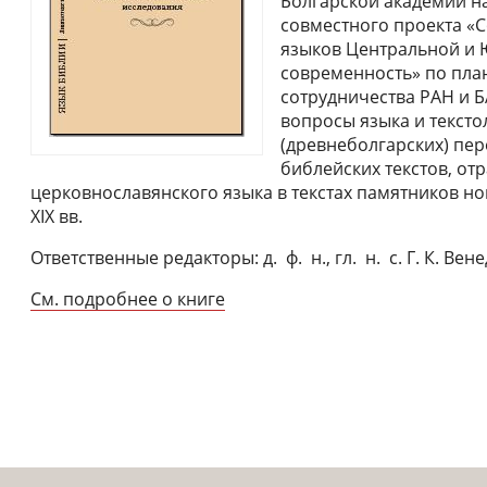
Болгарской академии на
совместного проекта «
языков Центральной и 
современность» по пла
сотрудничества РАН и 
вопросы языка и текст
(древнеболгарских) пе
библейских текстов, о
церковнославянского языка в текстах памятников но
XIX вв.
Ответственные редакторы: д. ф. н., гл. н. с. Г. К. Ве
См. подробнее о книге