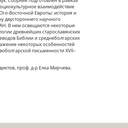
ук. Сборник подготовлен в рамках
Социокультурное взаимодействие
Юго-Восточной Европы: история и
ну двустороннего научного
БАН. В нем освещаются некоторые
ологии древнейших старославянских
реводов Библии и среднеболгарских
тражение некоторых особенностей
воболгарской письменности XVII–
недиктов, проф. д-р Елка Мирчева.