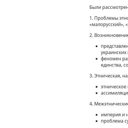
Были рассмотре
1. Проблемы этн
«малорусский», 
2. Возникновени
представле
украинских 
феномен ра
единства, с
3. Этническая, н
этническое 
ассимиляци
4. Межэтническ
империя и 
проблема су