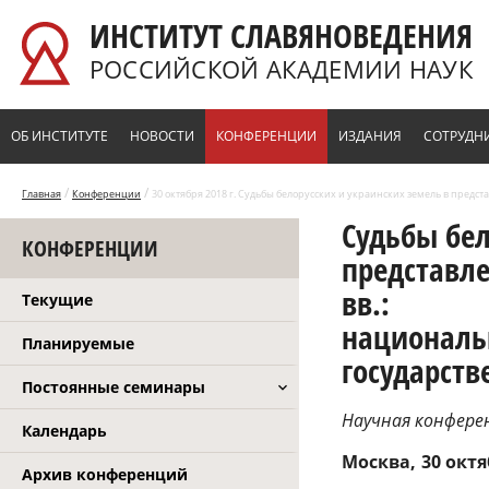
Перейти к основному содержанию
ИНСТИТУТ СЛАВЯНОВЕДЕНИЯ
РОССИЙСКОЙ АКАДЕМИИ НАУК
ОБ ИНСТИТУТЕ
НОВОСТИ
КОНФЕРЕНЦИИ
ИЗДАНИЯ
СОТРУДН
/
/
Главная
Конференции
30 октября 2018 г. Судьбы белорусских и украинских земель в предс
Судьбы бел
КОНФЕРЕНЦИИ
представле
вв.:
Текущие
националь
Планируемые
государств
Постоянные семинары
Научная конфере
Календарь
Москва
30 октя
Архив конференций