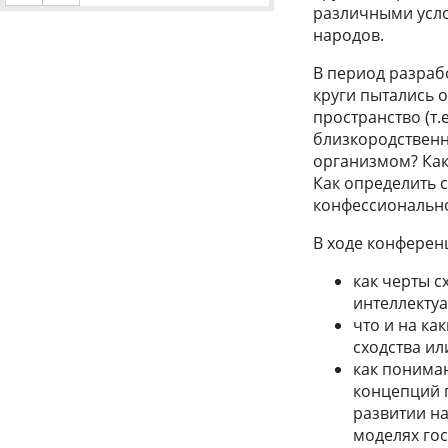
различными усло
народов.
В период разраб
круги пытались о
пространство (т.
близкородствен
организмом? Как
Как определить с
конфессиональн
В ходе конферен
как черты 
интеллекту
что и на ка
сходства ил
как понима
концепций 
развитии на
моделях гос