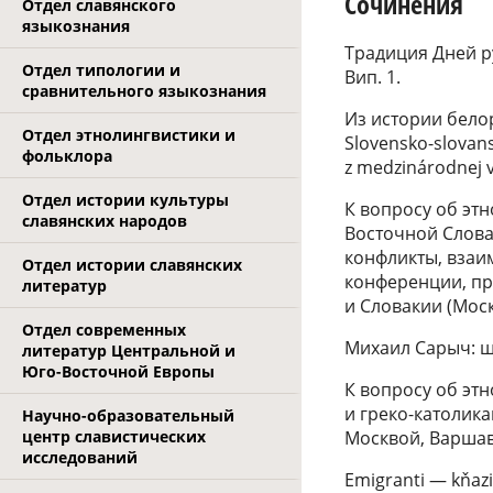
Сочинения
Отдел славянского
языкознания
Традиция Дней ру
Отдел типологии и
Вип. 1.
сравнительного языкознания
Из истории белору
Отдел этнолингвистики и
Slovensko-slovans
фольклора
z medzinárodnej v
Отдел истории культуры
К вопросу об эт
славянских народов
Восточной Словак
конфликты, взаи
Отдел истории славянских
конференции, пр
литератур
и Словакии (Моск
Отдел современных
Михаил Сарыч: шт
литератур Центральной и
Юго-Восточной Европы
К вопросу об эт
и греко-католика
Научно-образовательный
Москвой, Варшаво
центр славистических
исследований
Emigranti — kňazi