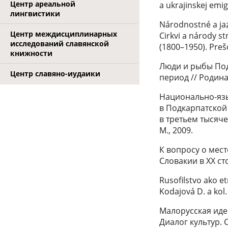
Центр ареальной
a ukrajinskej emi
лингвистики
Národnostné a jaz
Центр междисциплинарных
Cirkvi a národy s
исследований славянской
(1800–1950). Preš
книжности
Люди и рыбы Под
Центр славяно-иудаики
период // Родина.
Национально-язы
в Подкарпатской 
в третьем тысяче
М., 2009.
К вопросу о мес
Словакии в ХХ сто
Rusofilstvo ako e
Kodajová D. а kol
Малорусская иде
Диалог культур. С