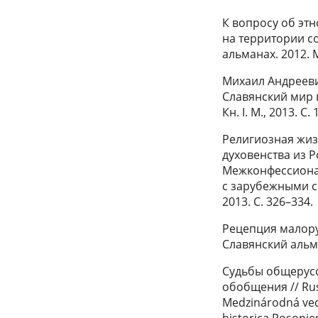
К вопросу об эт
на территории со
альманах. 2012. М
Михаил Андреевич
Славянский мир 
Кн. I. М., 2013. С.
Религиозная жиз
духовенства из Р
Межконфессионал
с зарубежными св
2013. С. 326–334.
Рецепция малорус
Славянский альман
Судьбы общерусс
обобщения // Rus
Medzinárodná vede
historica Posonien