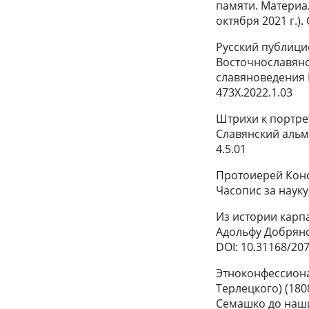
памяти. Материа
октября 2021 г.).
Русский публицис
Восточнославянск
славяноведения Р
473X.2022.1.03
Штрихи к портрет
Славянский альман
4.5.01
Протоиерей Конс
Часопис за науку,
Из истории карп
Адольфу Добрянско
DOI: 10.31168/207
Этноконфессион
Терлецкого) (18
Семашко до наши