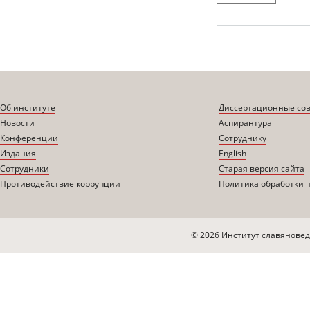
Об институте
Диссертационные со
Новости
Аспирантура
Конференции
Сотруднику
Издания
English
Сотрудники
Старая версия сайта
Противодействие коррупции
Политика обработки 
© 2026 Институт славяновед