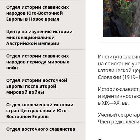
Отдел истории славянских
народов Юго-Восточной
Европы в Новое время
Центр по изучению истории
многонациональной
Австрийской империи
Отдел истории славянских
Института славя
народов периода мировых
на соискание уче
войн
католической це
Словакии (1919–1
Отдел истории Восточной
Европы после Второй
Историк-славист.
мировой войны
и идентичностью
в XIX—XXI вв.
Отдел современной истории
стран Центральной и Юго-
Ученый секретар
Восточной Европы
Член редколлегии
Отдел восточного славянства