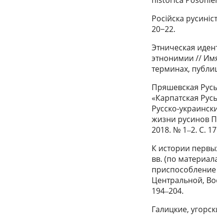
Росiйска русинiст
20−22.
Этническая иден
этнонимии // Им
терминах, публици
Пряшевская Русь
«Карпатская Русь»
Русско-украинск
жизни русинов П
2018. № 1‒2. С. 1
К истории первых
вв. (по материал
приспособление
Центральной, Вос
194‒204.
Галицкие, угорс