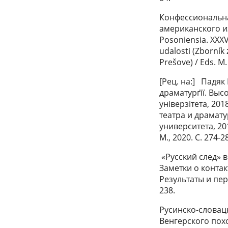
Конфессиональна
американского из
Posoniensia. XXXV
udalosti (Zborník
Prešove) / Eds. M.
[Рец. на:] Падяк
драматурґiï. Вы
унiверзiтета, 20
театра и драмат
университета, 201
М., 2020. С. 274-
«Русский след» 
Заметки о контак
Результаты и перс
238.
Русинско-словац
Венгерского пох