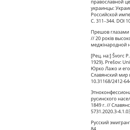
православной цер
украинцы: Украи
Российской импер
С. 311‒344. DOI 1
Прешов глазами 
// 20 років высо
меджiнародной на
[Рец. на:] Švorc 
1929). Prešov: Un
Юрко Лажо и его 
Славянский мир в 
10.31168/2412-644
Этноконфессиона
русинского насе
1849 г. // Славян
5731.2020.3-4.1.0
Русский эмигрант
84.