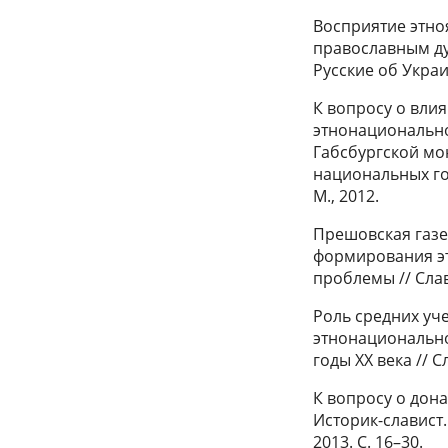
Восприятие этно
православным дух
Русские об Украи
К вопросу о вл
этнонационально
Габсбургской мо
национальных гос
М., 2012.
Прешовская газет
формирования эт
проблемы // Слав
Роль средних уч
этнонационально
годы ХХ века // 
К вопросу о дон
Историк-славист.
2013. С. 16–30.