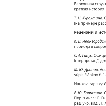
Верховная струк
краткая история
Т. Н. Курохтина.
О
(на примере расс
Рецензии и ис
К. В. Ивангородск
периода в совре
С. А. Ганус.
Официн
iнтерпретацiï, дж
М. Ю. Дронов.
Ved
súpis článkov č. 1
Naukovi zapisky: č
Е. Ю. Борисенок, С
Пер. з англ.: Е. 
ред. укр. вид. Л. 