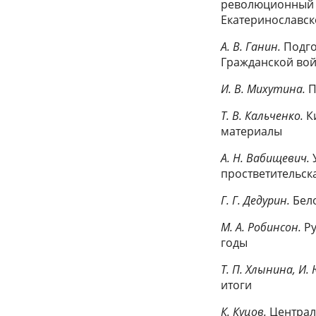
революционный п
Екатеринославск
А. В. Ганин.
Подго
Гражданской войн
И. В. Михутина.
П
Т. В. Кальченко.
Ки
материалы
А. Н. Вабищевич.
У
простветительска
Г. Г. Дедурин.
Бело
М. А. Робинсон.
Ру
годы
Т. П. Хлынина, И.
итоги
К. Куцов.
Централь