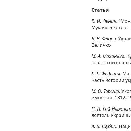
Статьи
В. И. Фенич.
"Мона
Мукачевского епи
Б. Н. Флоря.
Украи
Величко
М. А. Маханько.
Ку
казанской епархии
К. К. Федевич.
Мал
часть истории у
М. О. Тэрыцэ.
Укра
империи. 1812–1
П. П. Гай-Ныжнык
деятель Украины
А. В. Шубин.
Нацио