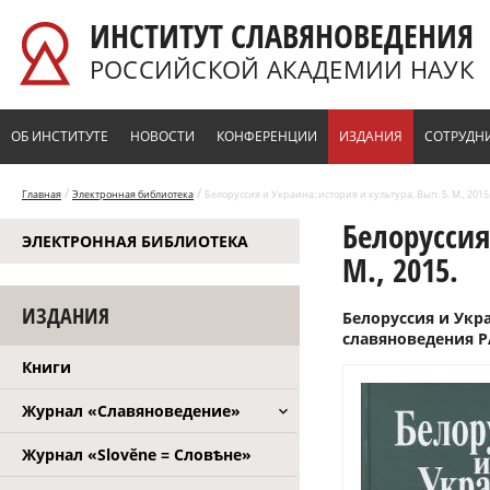
Перейти к основному содержанию
ИНСТИТУТ СЛАВЯНОВЕДЕНИЯ
РОССИЙСКОЙ АКАДЕМИИ НАУК
ОБ ИНСТИТУТЕ
НОВОСТИ
КОНФЕРЕНЦИИ
ИЗДАНИЯ
СОТРУДН
/
/
Главная
Электронная библиотека
Белоруссия и Украина: история и культура. Вып. 5. М., 2015
Белоруссия
ЭЛЕКТРОННАЯ БИБЛИОТЕКА
М., 2015.
ИЗДАНИЯ
Белоруссия и Укра
славяноведения РАН
Книги
Журнал «Славяноведение»
Журнал «Slověne = Словѣне»