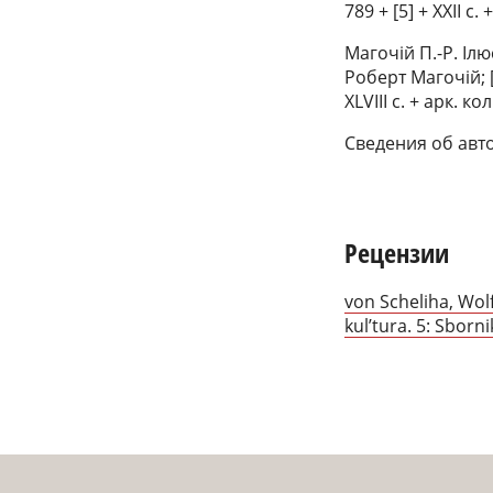
789 + [5] + XXII с.
Магочiй П.-Р. Iлю
Роберт Магочiй; [п
XLVIII с. + арк. кол
Сведения об авт
Рецензии
von Scheliha, Wolfr
kul’tura. 5: Sborn