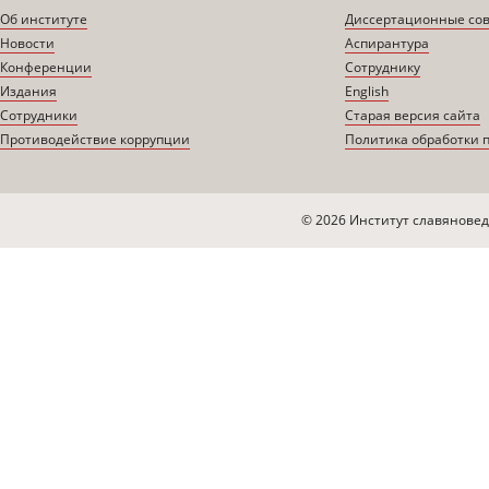
Об институте
Диссертационные со
Новости
Аспирантура
Конференции
Сотруднику
Издания
English
Сотрудники
Старая версия сайта
Противодействие коррупции
Политика обработки 
© 2026 Институт славяновед