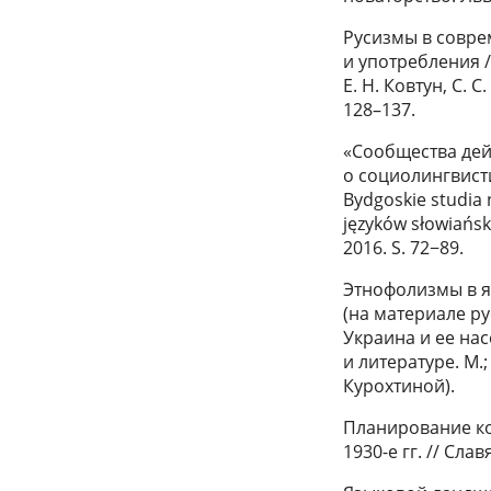
Русизмы в совре
и употребления /
Е. Н. Ковтун, С. 
128–137.
«Сообщества дей
о социолингвист
Bydgoskie studia 
języków słowiański
2016. S. 72−89.
Этнофолизмы в я
(на материале ру
Украина и ее на
и литературе. М.;
Курохтиной).
Планирование ко
1930-е гг. // Сла