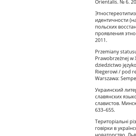
Orientalis. № 6. 2
Этностереотипиз
идентичности (н
польских восста
проявления этно
2011.
Przemiany statusu
Prawobrzeżnej w X
dziedzictwo języ
Riegerowi / pod re
Warszawa: Semper
Украинский лите
славянских язык
славистов. Минск
633–655.
Територіальні рі
говірки в українсь
новаторство. Льві