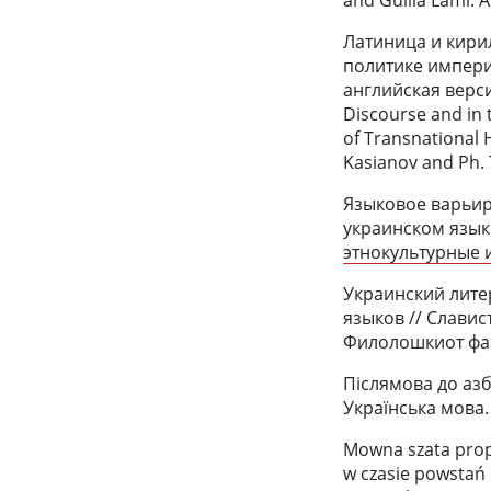
Латиница и кири
политике империи
английская версия
Discourse and in t
of Transnational 
Kasianov and Ph. 
Языковое варьир
украинском язык
этнокультурные 
Украинский лите
языков // Cлавис
Филолошкиот факу
Післямова до азб
Українська мова. 
Mowna szata prop
w czasie powstań 1