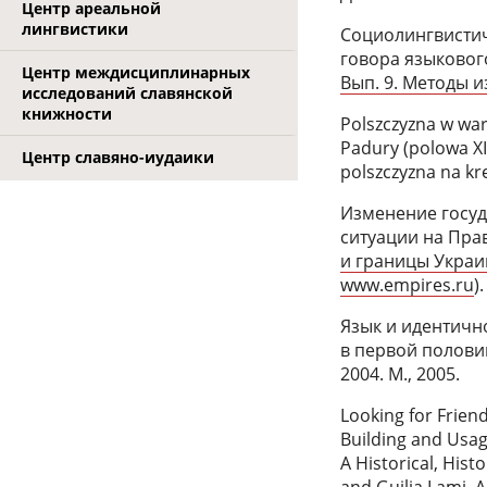
Центр ареальной
лингвистики
Социолингвистич
говора языковог
Центр междисциплинарных
Вып. 9. Методы 
исследований славянской
книжности
Polszczyzna w war
Padury (polowa XI
Центр славяно-иудаики
polszczyzna na kre
Изменение госуд
ситуации на Прав
и границы Украи
www.empires.ru
).
Язык и идентичн
в первой половин
2004. М., 2005.
Looking for Frie
Building and Usag
A Historical, Hist
and Guilia Lami. A