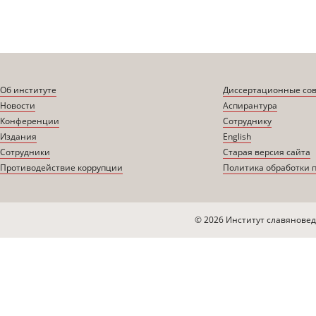
Об институте
Диссертационные со
Новости
Аспирантура
Конференции
Сотруднику
Издания
English
Сотрудники
Старая версия сайта
Противодействие коррупции
Политика обработки 
© 2026 Институт славяновед