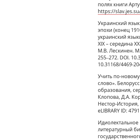
полях книги Арту
https://slav.jes.
Украинский язык
эпохи (конец 1910
украинский язык
XIX – середина XX
М.В. Лескинен. М
255‒272. DOI. 10.
10.31168/4469-20
Учить по-новому
слово». Белорус
образования, сер
Клопова, Д.А. Ко
Нестор-История, 2
eLIBRARY ID: 4791
Идиолектальное 
литературный бил
государственного