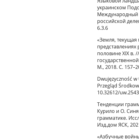
Языковой ландша
украинском Подол
Международный съ
российской делег
6.3.6
«Земля, текущая
представлениях 
половине XIX в. 
государственной
М., 2018. С. 157–2
Dwujęzyczność w t
Przegląd Środkowo
10.32612/uw.2543
Тенденции грамм
Курило и О. Синя
грамматике. Исс
Изд.дом ЯСК, 202
«Азбучные войны