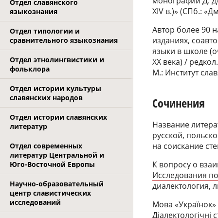
монографии Д. Д
Отдел славянского
XIV в.)» (СПб.: «
языкознания
Автор более 90 
Отдел типологии и
изданиях, соавто
сравнительного языкознания
языки в школе (
Отдел этнолингвистики и
XX века) / редкол
фольклора
М.: Институт сла
Отдел истории культуры
славянских народов
Сочинения
Отдел истории славянских
Название литера
литератур
русской, польско
на соискание степ
Отдел современных
литератур Центральной и
К вопросу о вза
Юго-Восточной Европы
Исследования по
Научно-образовательный
диалектология, л
центр славистических
исследований
Мова «Украïнок» 
Діалектологічні ст