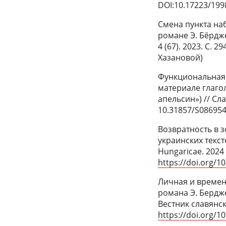
DOI:10.17223/199
Смена пункта на
романе Э. Бёрдж
4 (67). 2023. С. 
Хазановой)
Функциональная 
материале глаго
апельсин») // Сла
10.31857/S08695
Возвратность в 
украинских тексто
Hungaricae. 2024 
https://doi.org/1
Личная и времен
романа Э. Бердже
Вестник славянски
https://doi.org/1