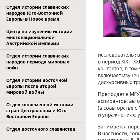
Отдел истории славянских
народов Юго-Восточной
Европы в Новое время
Центр по изучению истории
многонациональной
Австрийской империи
исследователь я
Отдел истории славянских
в период XIX—XXI
народов периода мировых
войн
контактов, в то
включает изучен
Отдел истории Восточной
дискурсивных тр
Европы после Второй
мировой войны
Преподает в МГУ
аспирантов, авт
Отдел современной истории
(в соавторстве с
стран Центральной и Юго-
и упражнениях: у
Восточной Европы
Занимается пере
Отдел восточного славянства
В частности, сов