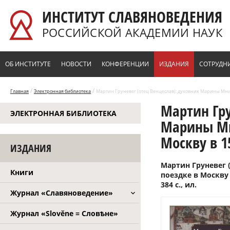
Перейти к основному содержанию
ИНСТИТУТ СЛАВЯНОВЕДЕНИЯ
РОССИЙСКОЙ АКАДЕМИИ НАУК
ОБ ИНСТИТУТЕ
НОВОСТИ
КОНФЕРЕНЦИИ
ИЗДАНИЯ
СОТРУДН
/
/
Главная
Электронная библиотека
Мартин Груневег (отец Венцеслав): духовник Марины Мнишек
Мартин Гру
ЭЛЕКТРОННАЯ БИБЛИОТЕКА
Марины Мн
Москву в 15
ИЗДАНИЯ
Мартин Груневег 
Книги
поездке в Москву 
384 с., ил.
Журнал «Славяноведение»
Журнал «Slověne = Словѣне»