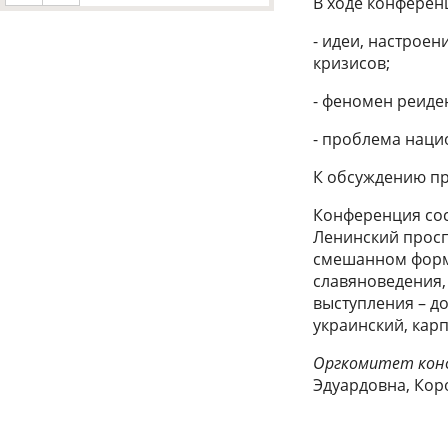
В ходе конферен
- идеи, настрое
кризисов;
- феномен реиде
- проблема наци
К обсуждению пр
Конференция сос
Ленинский просп
смешанном форма
славяноведения,
выступления – до
украинский, кар
Оргкомитет кон
Эдуардовна, Кор