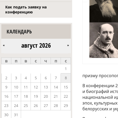
Как подать заявку на
конференцию
КАЛЕНДАРЬ
август 2026
«
»
в
п
в
с
ч
п
с
1
призму просопог
2
3
4
5
6
7
8
В конференции 2
9
10
11
12
13
14
15
и биографий ист
16
17
18
19
20
21
22
национальной и
эпох, культурных
23
24
25
26
27
28
29
белорусских и у
30
31