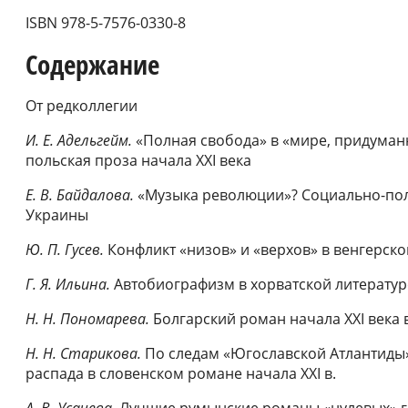
ISBN 978-5-7576-0330-8
Содержание
От редколлегии
И. Е. Адельгейм.
«Полная свобода» в «мире, придума
польская проза начала ХХI века
Е. В. Байдалова.
«Музыка революции»? Социально-пол
Украины
Ю. П. Гусев.
Конфликт «низов» и «верхов» в венгерск
Г. Я. Ильина.
Автобиографизм в хорватской литературе
Н. Н. Пономарева.
Болгарский роман начала XXI века
Н. Н. Старикова.
По следам «Югославской Атлантиды»
распада в словенском романе начала XXI в.