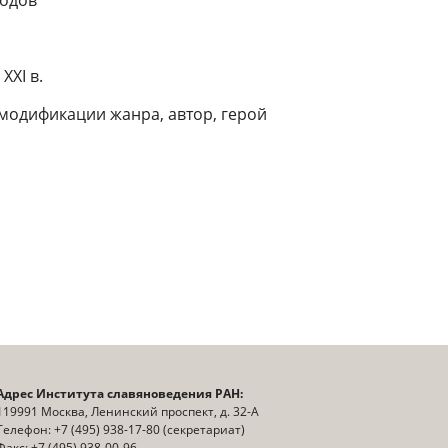
годов
XXI в.
 модификации жанра, автор, герой
Адрес Института славяноведения РАН:
119991 Москва, Ленинский проспект, д. 32-А
Телефон: +7 (495) 938-17-80 (секретариат)
Факс: +7 (495) 938-00-96