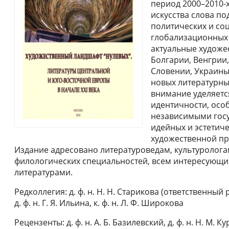
период 2000–2010-х
искусства слова п
политических и со
глобализационных 
актуальные художе
Болгарии, Венгрии
Словении, Украины,
новых литературны
внимание уделяет
идентичности, особ
независимыми гос
идейных и эстетиче
художественной пр
Издание адресовано литературоведам, культуролога
филологических специальностей, всем интересующ
литературами.
Редколлегия: д. ф. н. Н. Н. Старикова (ответственный ре
д. ф. н. Г. Я. Ильина, к. ф. н. Л. Ф. Широкова
Рецензенты: д. ф. н. А. Б. Базилевский, д. ф. н. Н. М. К