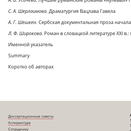
А. В. Усачева.
Лучшие румынские романы «нулевых» 
С. А. Шерлаимова.
Драматургия Вацлава Гавела
А. Г. Шешкен.
Сербская документальная проза начала 
Л. Ф. Широкова.
Роман в словацкой литературе XXI в.:
Именной указатель
Summary
Коротко об авторах
Диссертационные советы
Аспирантура
Сотруднику