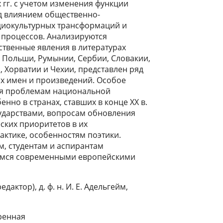
 гг. с учетом изменения функции
од влиянием общественно-
циокультурных трансформаций и
процессов. Анализируются
ственные явления в литературах
, Польши, Румынии, Сербии, Словакии,
 Хорватии и Чехии, представлен ряд
х имен и произведений. Особое
ся проблемам национальной
енно в странах, ставших в конце XX в.
ударствами, вопросам обновления
ских приоритетов в их
актике, особенностям поэтики.
м, студентам и аспирантам
имся современными европейскими
дактор), д. ф. н. И. Е. Адельгейм,
уренная