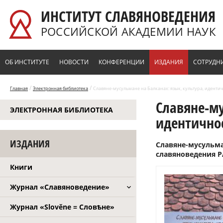
Перейти к основному содержанию
ИНСТИТУТ СЛАВЯНОВЕДЕНИЯ
РОССИЙСКОЙ АКАДЕМИИ НАУК
ОБ ИНСТИТУТЕ
НОВОСТИ
КОНФЕРЕНЦИИ
ИЗДАНИЯ
СОТРУДН
/
/
Главная
Электронная библиотека
Славяне-мусульмане на Балканах: язык, культура, идентично
Славяне-му
ЭЛЕКТРОННАЯ БИБЛИОТЕКА
идентичнос
ИЗДАНИЯ
Славяне-мусульман
славяноведения РАН
Книги
Журнал «Славяноведение»
Журнал «Slověne = Словѣне»