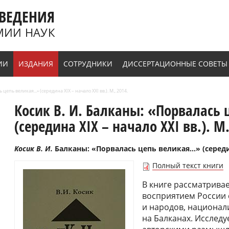
ВЕДЕНИЯ
МИИ НАУК
ИИ
ИЗДАНИЯ
СОТРУДНИКИ
ДИССЕРТАЦИОННЫЕ СОВЕТЫ
цепь великая...» (середина XIX – начало XXI вв.). М., 2014.
Косик В. И. Балканы: «Порвалась 
(середина XIX – начало XXI вв.). М.
Косик В. И.
Балканы: «Порвалась цепь великая...» (середина 
Полный текст книги
В книге рассматривае
восприятием России 
и народов, национа
на Балканах. Исследу