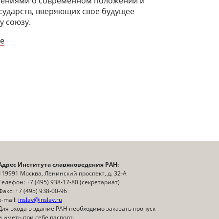
ениями о современном положении и
осударств, вверяющих свое будущее
у союзу.
ге
Адрес Института славяноведения РАН:
119991 Москва, Ленинский проспект, д. 32-А
Телефон: +7 (495) 938-17-80 (секретариат)
Факс: +7 (495) 938-00-96
e-mail:
inslav@inslav.ru
Для входа в здание РАН необходимо заказать пропуск
и иметь при себе паспорт.