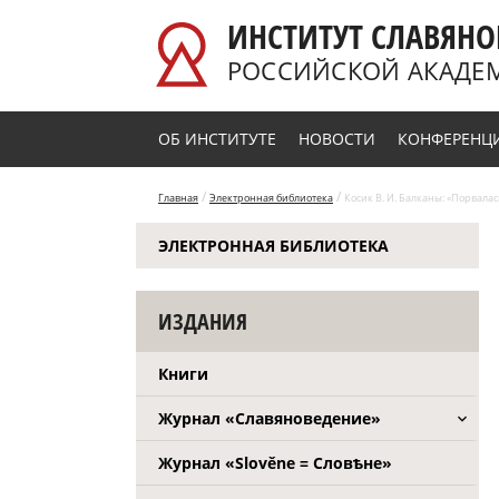
Перейти к основному содержанию
ИНСТИТУТ СЛАВЯНО
РОССИЙСКОЙ АКАДЕ
ОБ ИНСТИТУТЕ
НОВОСТИ
КОНФЕРЕНЦ
/
/
Главная
Электронная библиотека
Косик В. И. Балканы: «Порвалась 
ЭЛЕКТРОННАЯ БИБЛИОТЕКА
ИЗДАНИЯ
Книги
Журнал «Славяноведение»
Журнал «Slověne = Словѣне»