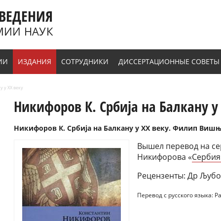
ВЕДЕНИЯ
МИИ НАУК
ИИ
ИЗДАНИЯ
СОТРУДНИКИ
ДИССЕРТАЦИОННЫЕ СОВЕТЫ
у у ХХ веку
Никифоров К. Србиjа на Балкану у
Никифоров К. Србиjа на Балкану у ХХ веку. Филип Вишњић
Вышел перевод на сер
Никифорова «
Сербия 
Рецензенты: Др Љубо
Перевод с русского языка: Р