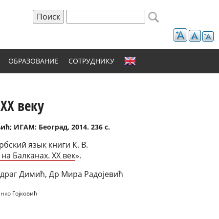
Поиск
Форма поиска
ОБРАЗОВАНИЕ
СОТРУДНИКУ
 ХХ веку
; ИГАМ: Београд, 2014. 236 с.
бский язык книги К. В.
на Балканах. ХХ век
».
драг Димић, Др Мира Радојевић
анко Гоjковић