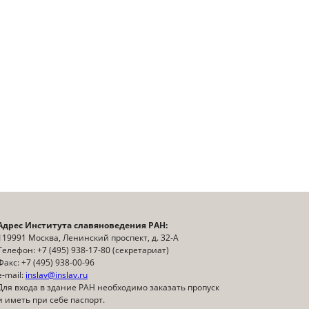
Адрес Института славяноведения РАН:
119991 Москва, Ленинский проспект, д. 32-А
Телефон: +7 (495) 938-17-80 (секретариат)
Факс: +7 (495) 938-00-96
e-mail:
inslav@inslav.ru
Для входа в здание РАН необходимо заказать пропуск
и иметь при себе паспорт.