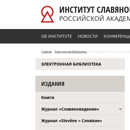
Перейти к основному содержанию
ИНСТИТУТ СЛАВЯНО
РОССИЙСКОЙ АКАДЕ
ОБ ИНСТИТУТЕ
НОВОСТИ
КОНФЕРЕНЦ
/
/
Главная
Электронная библиотека
Никифоров К. Србиjа на Балкан
ЭЛЕКТРОННАЯ БИБЛИОТЕКА
ИЗДАНИЯ
Книги
Журнал «Славяноведение»
Журнал «Slověne = Словѣне»