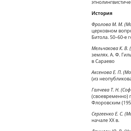
этнолингвистиче
История
Фролова М. М. (М
церковном вопро
Битола. 50–60-е г
Мельчакова К. В. 
землях. А. Ф. Ги
в Сараево
Аксенова Е. П. (М
(из неопубликов
Галчева Т. Н. (Со
(своевременно) п
Флоровским (195
Сергеенко Е. С. (М
начале ХХ в.