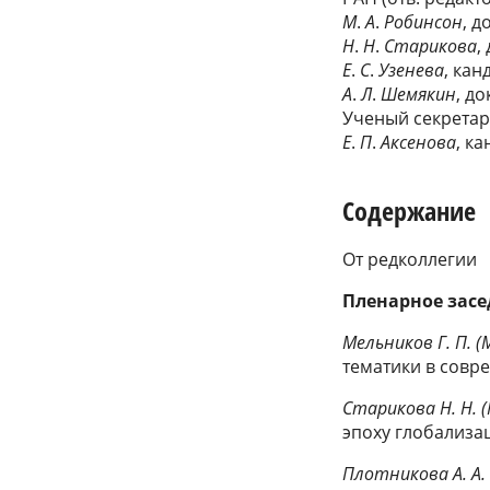
М
.
А
.
Робинсон
, д
Н
.
Н
.
Старикова
,
Е
.
С
.
Узенева
, ка
А
.
Л
.
Шемякин
, д
Ученый секретар
Е
.
П
.
Аксенова
, к
Содержание
От редколлегии
Пленарное зас
Мельников Г. П. (
тематики в совр
Старикова Н. Н. 
эпоху глобализа
Плотникова А. А.