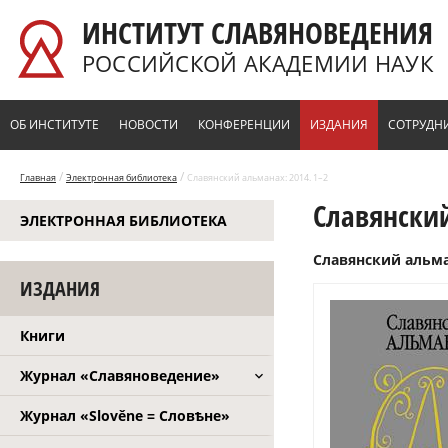
Перейти к основному содержанию
ИНСТИТУТ СЛАВЯНОВЕДЕНИЯ
РОССИЙСКОЙ АКАДЕМИИ НАУК
ОБ ИНСТИТУТЕ
НОВОСТИ
КОНФЕРЕНЦИИ
ИЗДАНИЯ
СОТРУДН
/
/
Главная
Электронная библиотека
Славянский альманах: 2014. 1–2
Славянский
ЭЛЕКТРОННАЯ БИБЛИОТЕКА
Славянский альман
ИЗДАНИЯ
Книги
Журнал «Славяноведение»
Журнал «Slověne = Словѣне»