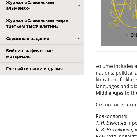
Журнал «Славянский
альманах»
Журнал «Славянский мир в
третьем тысячелетии»
Серийные издания
Библиографические
материалы
volume includes ar
Где найти наши издания
nations, political
literature, folklo
languages and dia
Middle Ages to th
См.
полный текст
Редколлегия:
Т
.
И
.
Вендина
, пр
К
.
В
.
Никифоров
,
РАН (отв. редакт