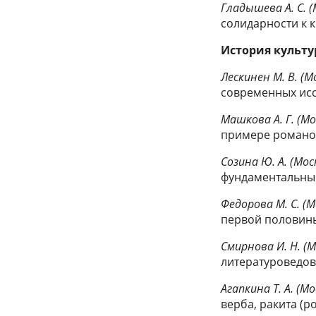
Гладышева А. С. (
солидарности к 
История культ
Лескинен М. В. (М
современных исс
Машкова А. Г. (Мо
примере романо
Созина Ю. А. (Мос
фундаментальные 
Федорова М. С. (М
первой половины 
Смирнова И. Н. (М
литературоведов
Агапкина Т. А. (М
верба, ракита (ро