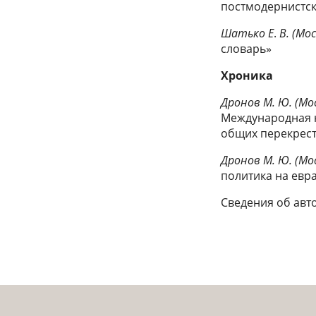
постмодернистс
Шатько Е
.
В. (Мо
словарь»
Хроника
Дронов М. Ю. (Мо
Международная н
общих перекрест
Дронов М. Ю. (Мо
политика на евр
Сведения об авт