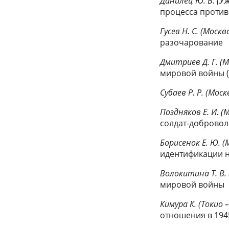
Данилец Ю. В. (У
процесса против
Гусев Н. С. (Москв
разочарование
Дмитриев Д. Г. (М
мировой войны (
Субаев Р. Р. (Моск
Поздняков Е. И. (
солдат-добровол
Борисенок Е. Ю. (
идентификации 
Волокитина Т. В.
мировой войны
Кимура К. (Токио 
отношения в 1945