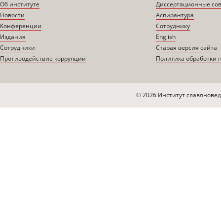
Об институте
Диссертационные со
Новости
Аспирантура
Конференции
Сотруднику
Издания
English
Сотрудники
Старая версия сайта
Противодействие коррупции
Политика обработки 
© 2026 Институт славяновед