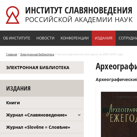
Перейти к основному содержанию
ИНСТИТУТ СЛАВЯНОВЕДЕНИЯ
РОССИЙСКОЙ АКАДЕМИИ НАУК
ОБ ИНСТИТУТЕ
НОВОСТИ
КОНФЕРЕНЦИИ
ИЗДАНИЯ
СОТРУДН
/
/
Главная
Электронная библиотека
Археографический ежегодник за 2009–2010 годы
Археографи
ЭЛЕКТРОННАЯ БИБЛИОТЕКА
Археографический 
ИЗДАНИЯ
Книги
Журнал «Славяноведение»
Журнал «Slověne = Словѣне»