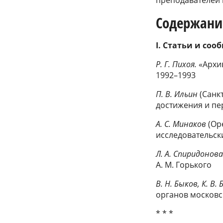
Содержани
I. Статьи и со
Р. Г. Пихоя.
«Архив
1992–1993
П. B. Ильин
(Санкт
достижения и пе
А. C. Минаков
(Ор
исследовательск
Л. A. Спиридонов
A. M. Горького
В. Н. Быков, К. В.
органов московс
* * *