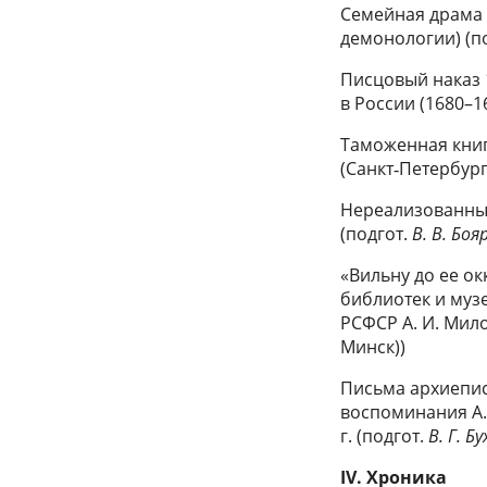
Семейная драма в
демонологии) (п
Писцовый наказ 1
в России (1680–16
Таможенная книга
(Санкт‑Петербург
Нереализованные
(подгот.
В. В. Бо
«Вильну до ее ок
библиотек и музе
РСФСР А. И. Мил
Минск))
Письма архиеписк
воспоминания A.
г. (подгот.
В. Г. Б
IV. Хроника