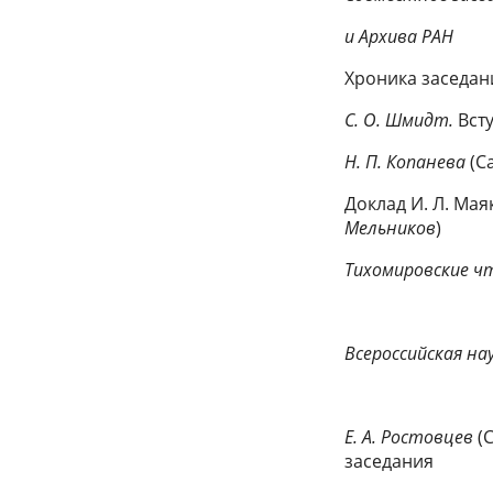
и Архива РАН
Хроника заседан
С. О. Шмидт.
Вст
Н. П. Копанева
(Са
Доклад И. Л. Мая
Мельников
)
Тихомировские ч
Всероссийская на
Е. А. Ростовцев
(
заседания