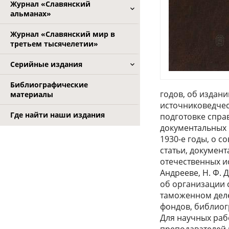
Журнал «Славянский
альманах»
Журнал «Славянский мир в
третьем тысячелетии»
Серийные издания
Библиографические
годов, об издани
материалы
источниковедческ
Где найти наши издания
подготовке спра
документальных 
1930-е годы, о 
статьи, докумен
отечественных ис
Андрееве, Н. Ф. 
об организации 
таможенном деле
фондов, библиог
Для научных рабо
преподавателей 