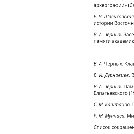
археографии» (Са
E. H. Швейковская
истории Восточно
В. А. Черных.
Засе
памяти академика
В. А.
Черных. Кла
В. И. Дурновцев.
В
В. А. Черных.
Памя
Елпатьевского (1
С. М. Каштанов.
P. M. Мунчаев.
Ми
Список сокраще