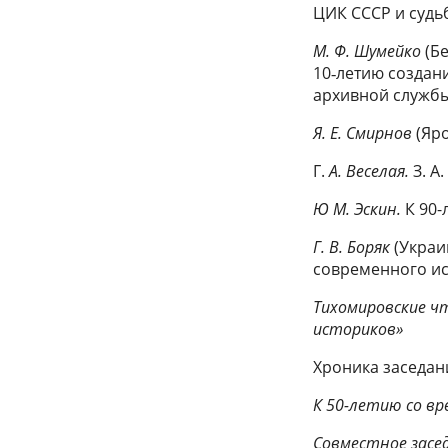
ЦИК СССР и судь
М. Ф. Шумейко
(Бе
10‑летию создан
архивной службы
Я. Е. Смирнов
(Яр
Г.
А. Веселая.
З. А
Ю М. Эскин.
К 90-
Г. В. Боряк
(Украи
современного ис
Тихомировские ч
историков»
Хроника заседан
К 50-летию со вр
Совместное засе