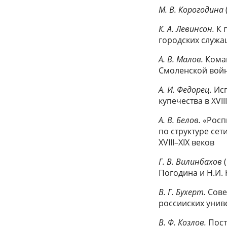
М. В. Корогодина
К. А. Левинсон.
К 
городских служа
A. B. Малов.
Коман
Смоленской войн
А. И. Федорец.
Исп
купечества в XVII
А. B. Белов.
«Росп
по структуре се
XVIII–XIX веков
Г. В. Вилинбахов
(
Погодина и Н.И.
В. Г. Бухерт.
Сове
россииских униве
В. Ф. Козлов.
Пост