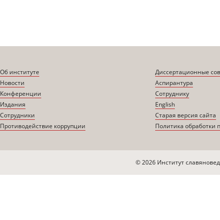
Об институте
Диссертационные со
Новости
Аспирантура
Конференции
Сотруднику
Издания
English
Сотрудники
Старая версия сайта
Противодействие коррупции
Политика обработки 
© 2026 Институт славяновед