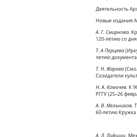
Деятельность Ар
Новые издания А
A. Г. Смирнова.
Кр
120-летию со дня
Т. А Перцева
(Ирку
летию документа
Т. Н. Жарова
(Смо
Созидатели кул
Н. А. Комочев.
К 9
РГГУ (25–26 февра
А. B. Мельников.
Т
60-летию Кружка 
А. Л. Лифшиц.
Меж