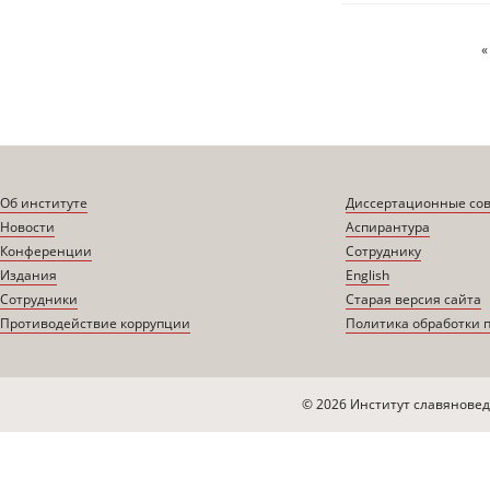
Страницы
«
Об институте
Диссертационные со
Новости
Аспирантура
Конференции
Сотруднику
Издания
English
Сотрудники
Старая версия сайта
Противодействие коррупции
Политика обработки 
© 2026 Институт славяновед