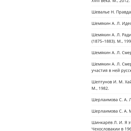
XVIII века. М., 2012.
Шевалье Н. Правда 
Шемякин А. Л. Иде
Шемякин А. Л. Рад
(1875–1883). М., 199
Шемякин А. Л. Смер
Шемякин А. Л. Смер
участия в ней русс
Шептунов И. М. Ха
М., 1982.
Шерлаимова С. А. Л
Шерлаимова С. А. 
Шинкарёв Л. И. Я э
Чехословакии в 196