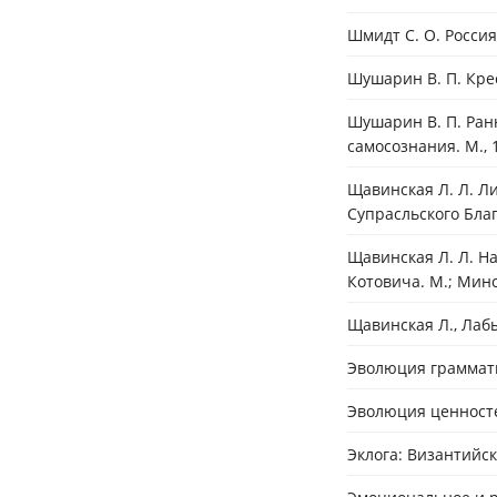
Шмидт С. О. Россия
Шушарин В. П. Крес
Шушарин В. П. Ран
самосознания. М., 
Щавинская Л. Л. Л
Супрасльского Бла
Щавинская Л. Л. Н
Котовича. М.; Минс
Щавинская Л., Лабы
Эволюция грамматич
Эволюция ценностей
Эклога: Византийск