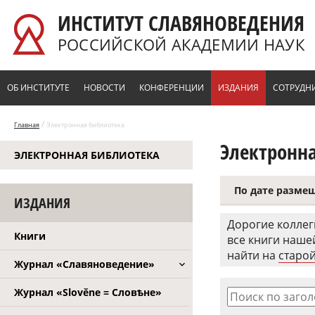
Перейти к основному содержанию
ИНСТИТУТ СЛАВЯНОВЕДЕНИЯ
РОССИЙСКОЙ АКАДЕМИИ НАУК
ОБ ИНСТИТУТЕ
НОВОСТИ
КОНФЕРЕНЦИИ
ИЗДАНИЯ
СОТРУДН
/
Главная
Электронная библиотека
Электронн
ЭЛЕКТРОННАЯ БИБЛИОТЕКА
По дате разме
ИЗДАНИЯ
Дорогие коллег
Книги
все книги наш
найти на
старой
Журнал «Славяноведение»
Журнал «Slověne = Словѣне»
Поиск по заго