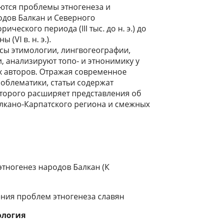
ются проблемы этногенеза и
одов Балкан и Северного
ческого периода (III тыс. до н. э.) до
(VI в. н. э.).
сы этимологии, лингвогеографии,
, анализируют топо- и этнонимику у
х авторов. Отражая современное
облематики, статьи содержат
оторого расширяет представления об
Балкано-Карпатского региона и смежных
этногенез народов Балкан (К
ния проблем этногенеза славян
ология