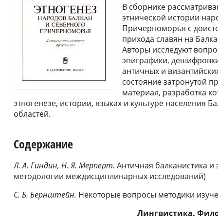
В сборнике рассматрива
этнической истории нар
Причерноморья с доистори
прихода славян на Балканы 
Авторы исследуют вопро
эпиграфики, дешифровки
античных и византийски
состояние затронутой пр
материал, разработка к
этногенезе, истории, языках и культуре населения 
областей.
Содержание
Л. А. Гиндин, Н. Я. Мерперт.
Античная балканистика и 
методологии междисциплинарных исследований)
С. Б. Бернштейн.
Некоторые вопросы методики изуче
Лингвистика. Фил