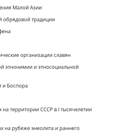
ения Малой Азии
й обрядовой традиции
фена
тические организации славян
й этнонимии и этносоциальной
и и Боспора
 на территории СССР в I тысячелетии
х на рубеже энеолита и раннего