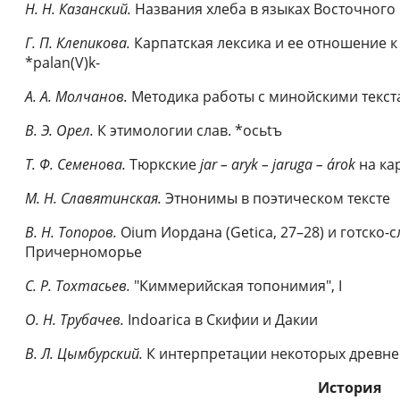
Н. Н. Казанский.
Названия хлеба в языках Восточног
Г. П. Клепикова.
Карпатская лексика и ее отношение к 
*palan(V)k-
А. А. Молчанов.
Методика работы с минойскими текст
В. Э. Орел.
К этимологии слав. *ocьtъ
Т. Ф. Семенова.
Тюркские
jar – aryk
– jaruga
– árok
на ка
М. Н. Славятинская.
Этнонимы в поэтическом тексте
В. Н. Топоров.
Oium Иордана (Getica, 27–28) и готско-
Причерноморье
С. Р. Тохтасьев.
"Киммерийская топонимия", I
О. Н. Трубачев.
Indoarica в Скифии и Дакии
В. Л. Цымбурский.
К интерпретации некоторых древне
История