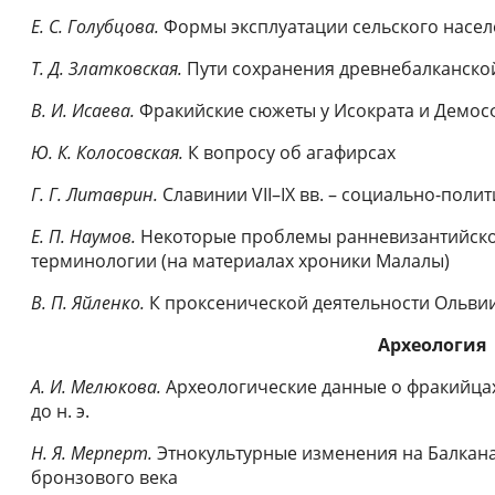
Е. С. Голубцова.
Формы эксплуатации сельского насел
Т. Д. Златковская.
Пути сохранения древнебалканско
В. И. Исаева.
Фракийские сюжеты у Исократа и Демос
Ю. К. Колосовская.
К вопросу об агафирсах
Г. Г. Литаврин.
Славинии VII–IX вв. – социально-поли
Е. П. Наумов.
Некоторые проблемы ранневизантийско
терминологии (на материалах хроники Малалы)
В. П. Яйленко.
К проксенической деятельности Ольви
Археология
А. И. Мелюкова.
Археологические данные о фракийцах
до н. э.
Н. Я. Мерперт.
Этнокультурные изменения на Балкана
бронзового века