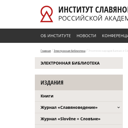
Перейти к основному содержанию
ИНСТИТУТ СЛАВЯНО
РОССИЙСКОЙ АКАДЕ
ОБ ИНСТИТУТЕ
НОВОСТИ
КОНФЕРЕНЦ
/
/
Главная
Электронная библиотека
Этногенез народов Балкан и Се
ЭЛЕКТРОННАЯ БИБЛИОТЕКА
ИЗДАНИЯ
Книги
Журнал «Славяноведение»
Журнал «Slověne = Словѣне»