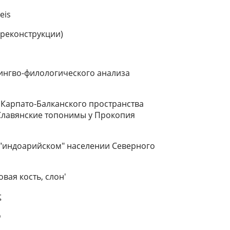
eis
реконструкции)
ингво-филологического анализа
 Карпато-Балканского пространства
 Славянские топонимы у Прокопия
"индоарийском" населении Северного
вая кость, слон'
ς
ρ